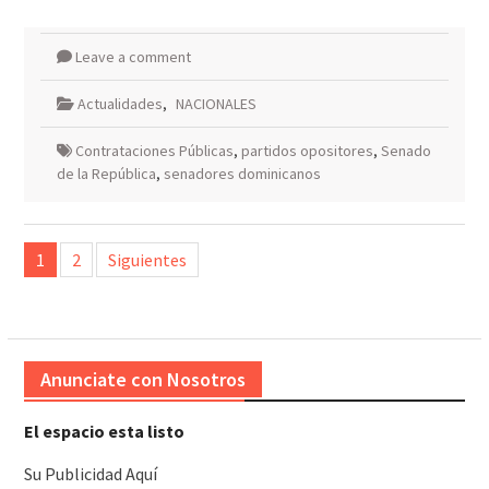
Leave a comment
Actualidades
,
NACIONALES
Contrataciones Públicas
,
partidos opositores
,
Senado
de la República
,
senadores dominicanos
Paginación
1
2
Siguientes
de
entradas
Anunciate con Nosotros
El espacio esta listo
Su Publicidad Aquí