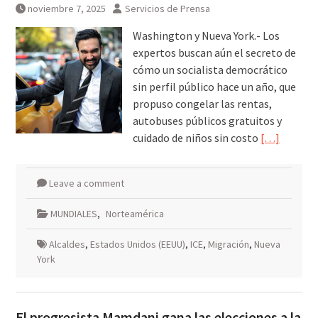
noviembre 7, 2025
Servicios de Prensa
Washington y Nueva York.- Los
expertos buscan aún el secreto de
cómo un socialista democrático
sin perfil público hace un año, que
propuso congelar las rentas,
autobuses públicos gratuitos y
cuidado de niños sin costo
[…]
Leave a comment
MUNDIALES
,
Norteamérica
Alcaldes
,
Estados Unidos (EEUU)
,
ICE
,
Migración
,
Nueva
York
El progresista Mamdani gana las elecciones a la