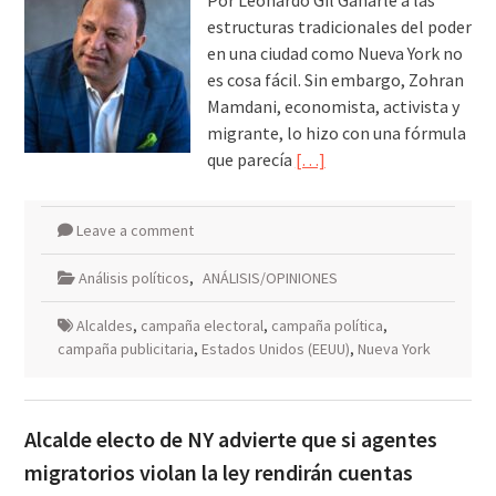
Por Leonardo Gil Ganarle a las
estructuras tradicionales del poder
en una ciudad como Nueva York no
es cosa fácil. Sin embargo, Zohran
Mamdani, economista, activista y
migrante, lo hizo con una fórmula
que parecía
[…]
Leave a comment
Análisis políticos
,
ANÁLISIS/OPINIONES
Alcaldes
,
campaña electoral
,
campaña política
,
campaña publicitaria
,
Estados Unidos (EEUU)
,
Nueva York
Alcalde electo de NY advierte que si agentes
migratorios violan la ley rendirán cuentas