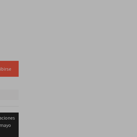
ibirse
maciones
9 mayo