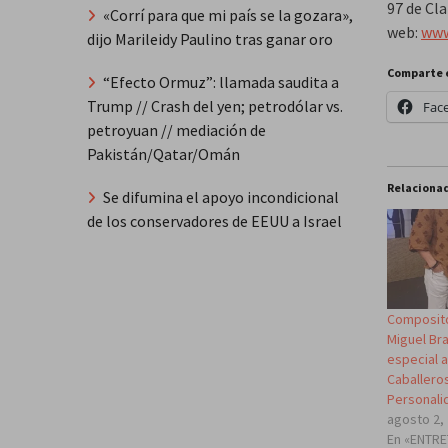
97 de Cla
«Corrí para que mi país se la gozara»,
web:
www
dijo Marileidy Paulino tras ganar oro
Comparte 
“Efecto Ormuz”: llamada saudita a
Trump // Crash del yen; petrodólar vs.
Fac
petroyuan // mediación de
Pakistán/Qatar/Omán
Relaciona
Se difumina el apoyo incondicional
de los conservadores de EEUU a Israel
Composit
Miguel Br
especial a
Caballeros
Personali
agosto 2,
En «ENTR