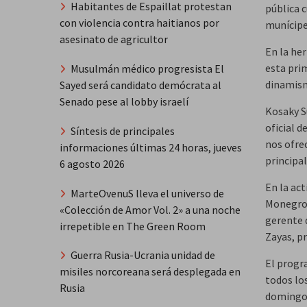
Habitantes de Espaillat protestan
pública c
con violencia contra haitianos por
munícipe
asesinato de agricultor
En la her
esta pri
Musulmán médico progresista El
dinamism
Sayed será candidato demócrata al
Senado pese al lobby israelí
Kosaky S
oficial 
Síntesis de principales
nos ofre
informaciones últimas 24 horas, jueves
principa
6 agosto 2026
En la act
MarteOvenuS lleva el universo de
Monegro,
«Colección de Amor Vol. 2» a una noche
gerente 
irrepetible en The Green Room
Zayas, pr
Guerra Rusia-Ucrania unidad de
El progr
misiles norcoreana será desplegada en
todos los
Rusia
domingos