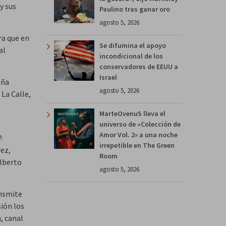
y sus
Paulino tras ganar oro
agosto 5, 2026
ra que en
Se difumina el apoyo
al
incondicional de los
conservadores de EEUU a
Israel
aña
agosto 5, 2026
La Calle,
e
MarteOvenuS lleva el
universo de «Colección de
Amor Vol. 2» a una noche
.
irrepetible en The Green
ez,
Room
Alberto
agosto 5, 2026
ansmite
sión los
, canal