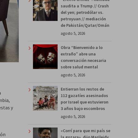
saudita a Trump // Crash
del yen; petrodólar vs.
petroyuan // mediación
de Pakistán/Qatar/Omán
agosto 5, 2026
Obra “Bienvenido a lo
extraño” abre una
conversación necesaria
sobre salud mental
agosto 5, 2026
Entierran los restos de
a
112 gazatíes asesinados
mbia,
por Israel que estuvieron
estas y
3 años bajo escombros
agosto 5, 2026
«Corrí para que mi país se
ión
la gozara», dijo Marileidy