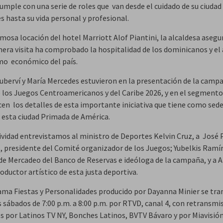
umple con una serie de roles que van desde el cuidado de su ciudad 
s hasta su vida personal y profesional.
mosa locación del hotel Marriott Alof Piantini, la alcaldesa asegu
mera visita ha comprobado la hospitalidad de los dominicanos y el 
o económico del país.
uberví y María Mercedes estuvieron en la presentación de la camp
de los Juegos Centroamericanos y del Caribe 2026, y en el segmento 
cen los detalles de esta importante iniciativa que tiene como sed
l esta ciudad Primada de América.
ividad entrevistamos al ministro de Deportes Kelvin Cruz, a José P
 presidente del Comité organizador de los Juegos; Yubelkis Ramír
de Mercadeo del Banco de Reservas e ideóloga de la campaña, y a 
oductor artístico de esta justa deportiva.
ama Fiestas y Personalidades producido por Dayanna Minier se tr
 sábados de 7:00 p.m. a 8:00 p.m. por RTVD, canal 4, con retransmi
 por Latinos TV NY, Bonches Latinos, BVTV Bávaro y por Miavisión