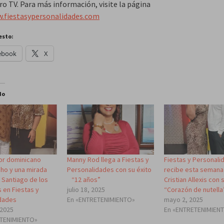
ro TV. Para más información, visite la página
.fiestasypersonalidades.com
esto:
ebook
X
do
or dominicano
Manny Rod llega a Fiestas y
Fiestas y Personali
aho y una mirada
Personalidades con su éxito
recibe esta semana
 Santiago de los
“12 años”
Cristian Allexis con 
 en Fiestas y
julio 18, 2025
“Corazón de nutella
dades
En «ENTRETENIMIENTO»
mayo 2, 2025
 2025
En «ENTRETENIMIEN
ETENIMIENTO»