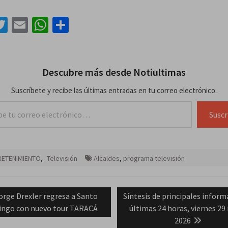
acebook
Twitter
Email
WhatsApp
Compartir
Descubre más desde Notiultimas
Suscríbete y recibe las últimas entradas en tu correo electrónico.
lectrónico…
Suscr
RETENIMIENTO
,
Televisión
Alcaldes
,
programa televisión
ación
revious
Next
orge Drexler regresa a Santo
Síntesis de principales infor
ost:
post:
ngo con nuevo tour TARACÁ
últimas 24 horas, viernes 2
das
2026