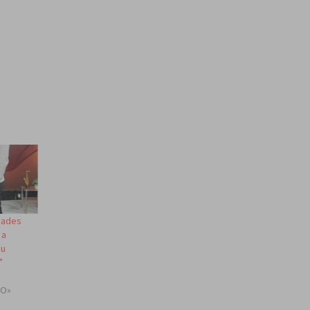
dades
 a
su
”
TO»