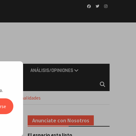
Facebook
Twitter
Instagram
IMIENTO
ANÁLISIS/OPINIONES
o.
tas y Personalidades
rse
Anunciate con Nosotros
 de
El espacio esta listo