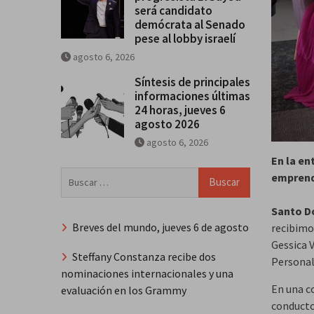
será candidato
demócrata al Senado
pese al lobby israelí
agosto 6, 2026
Síntesis de principales
informaciones últimas
24 horas, jueves 6
agosto 2026
agosto 6, 2026
En la en
Buscar:
emprendi
Santo D
Breves del mundo, jueves 6 de agosto
recibimos
Gessica V
Steffany Constanza recibe dos
Personali
nominaciones internacionales y una
En una c
evaluación en los Grammy
conducto