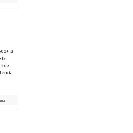
s de la
 la
en de
rtencia
nia