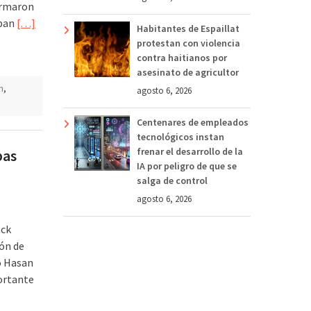
ormaron
aban
[…]
Habitantes de Espaillat
protestan con violencia
contra haitianos por
asesinato de agricultor
n
,
agosto 6, 2026
Centenares de empleados
tecnológicos instan
frenar el desarrollo de la
bas
IA por peligro de que se
salga de control
agosto 6, 2026
ack
ión de
o Hasan
ortante