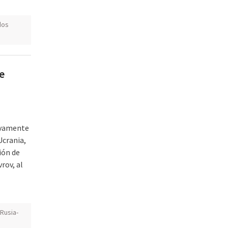
dos
e
evamente
Ucrania,
ión de
rov, al
Rusia-