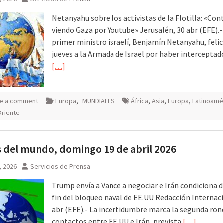
Netanyahu sobre los activistas de la Flotilla: «Co
viendo Gaza por Youtube» Jerusalén, 30 abr (EFE).-
primer ministro israelí, Benjamín Netanyahu, felic
jueves a la Armada de Israel por haber interceptad
[…]
e a comment
Europa
,
MUNDIALES
África
,
Asia
,
Europa
,
Latinoamé
Oriente
 del mundo, domingo 19 de abril 2026
9, 2026
Servicios de Prensa
Trump envía a Vance a negociar e Irán condiciona d
fin del bloqueo naval de EE.UU Redacción Internaci
abr (EFE).- La incertidumbre marca la segunda ron
contactos entre EE.UU e Irán, prevista
[…]