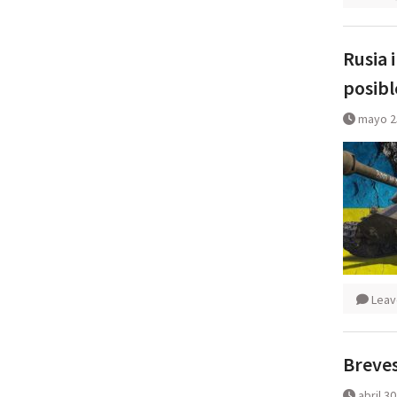
Rusia 
posibl
mayo 2
Leav
Breves
abril 3