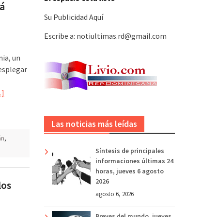
rá
Su Publicidad Aquí
Escribe a: notiultimas.rd@gmail.com
nia, un
esplegar
]
Las noticias más leídas
án
,
Síntesis de principales
informaciones últimas 24
horas, jueves 6 agosto
2026
los
agosto 6, 2026
Breves del mundo, jueves