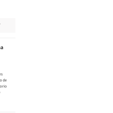
,
na
es
o de
torio
e