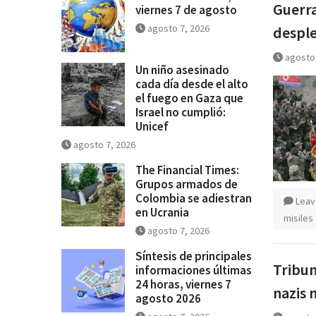
Guerra
viernes 7 de agosto
se salga de control
agosto 7, 2026
desple
Breves del mundo, viernes 7 de
agosto 
Un niño asesinado
cada día desde el alto
el fuego en Gaza que
Israel no cumplió:
Unicef
agosto 7, 2026
The Financial Times:
Grupos armados de
Colombia se adiestran
Leav
en Ucrania
misiles
agosto 7, 2026
Síntesis de principales
Tribun
informaciones últimas
24 horas, viernes 7
nazis 
agosto 2026