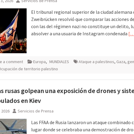
3, 2026
Servicios de Prensa
El tribunal regional superior de la ciudad alemana 
Zweibrücken resolvió que comparar las acciones de
con las del régimen nazi no constituye un delito, l
absolver a una usuaria de Instagram condenada
[…
e a comment
Europa
,
MUNDIALES
Ataque a palestinos
,
Gaza
,
gen
Ocupación de territorio palestino
s rusas golpean una exposición de drones y sis
pulados en Kiev
, 2026
Servicios de Prensa
Las FFAA de Rusia lanzaron un ataque combinado c
lugar donde se celebraba una demostración de dro