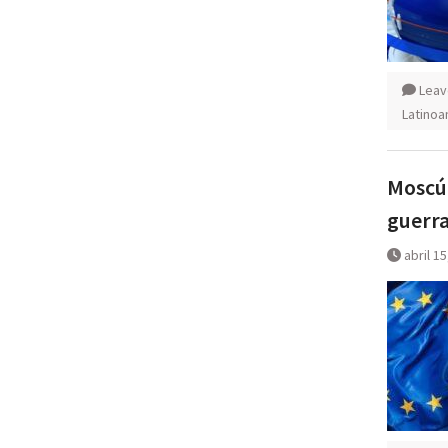
Leav
Latinoa
Moscú 
guerra
abril 1