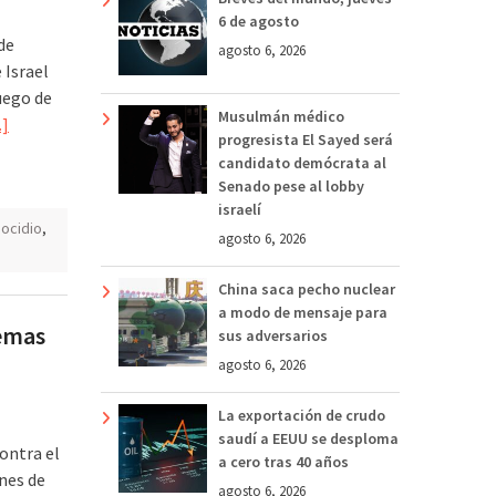
6 de agosto
de
agosto 6, 2026
 Israel
uego de
Musulmán médico
]
progresista El Sayed será
candidato demócrata al
Senado pese al lobby
israelí
ocidio
,
agosto 6, 2026
China saca pecho nuclear
a modo de mensaje para
temas
sus adversarios
agosto 6, 2026
La exportación de crudo
saudí a EEUU se desploma
ontra el
a cero tras 40 años
nes de
agosto 6, 2026