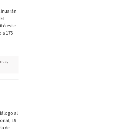
ntinuarán
 El
itó este
o a 175
rica
,
iálogo al
onal, 19
da de