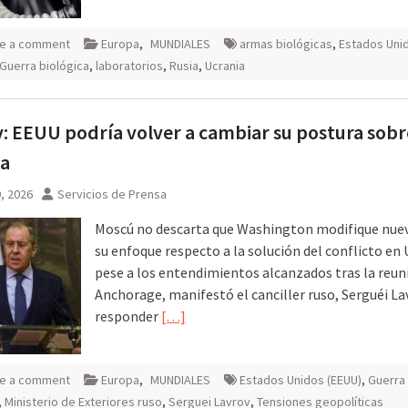
e a comment
Europa
,
MUNDIALES
armas biológicas
,
Estados Uni
Guerra biológica
,
laboratorios
,
Rusia
,
Ucrania
: EEUU podría volver a cambiar su postura sobr
ia
9, 2026
Servicios de Prensa
Moscú no descarta que Washington modifique nu
su enfoque respecto a la solución del conflicto en 
pese a los entendimientos alcanzados tras la reun
Anchorage, manifestó el canciller ruso, Serguéi Lav
responder
[…]
e a comment
Europa
,
MUNDIALES
Estados Unidos (EEUU)
,
Guerra 
,
Ministerio de Exteriores ruso
,
Serguei Lavrov
,
Tensiones geopolíticas