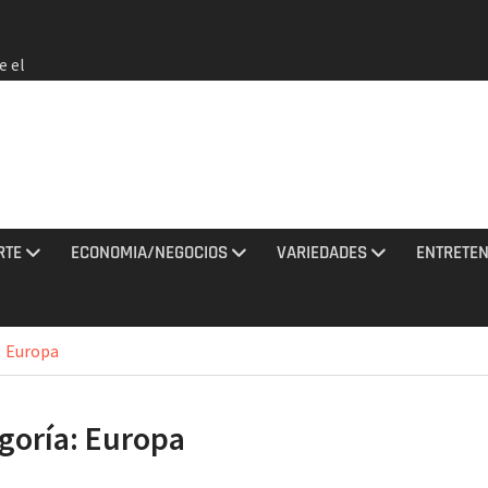
e el
 no
rmados
rania
ciones
sto
RTE
ECONOMIA/NEGOCIOS
VARIEDADES
ENTRETEN
los
2026 e
Europa
a EEUU
goría:
Europa
de que