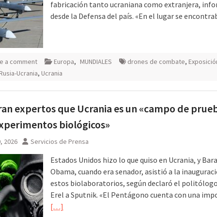
fabricación tanto ucraniana como extranjera, inf
desde la Defensa del país. «En el lugar se encontr
e a comment
Europa
,
MUNDIALES
drones de combate
,
Exposició
Rusia-Ucrania
,
Ucrania
an expertos que Ucrania es un «campo de prue
xperimentos biológicos»
0, 2026
Servicios de Prensa
Estados Unidos hizo lo que quiso en Ucrania, y Bar
Obama, cuando era senador, asistió a la inaugurac
estos biolaboratorios, según declaró el politólog
Erel a Sputnik. «El Pentágono cuenta con una imp
[…]