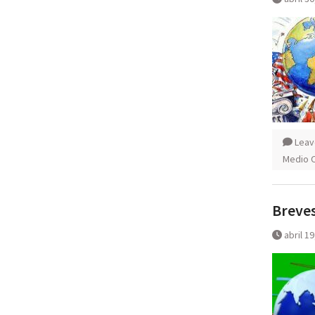
Leav
Medio 
Breves
abril 1