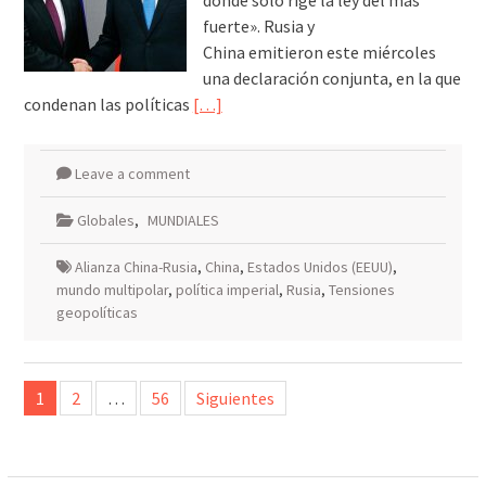
donde solo rige la ley del más
fuerte». Rusia y
China emitieron este miércoles
una declaración conjunta, en la que
condenan las políticas
[…]
Leave a comment
Globales
,
MUNDIALES
Alianza China-Rusia
,
China
,
Estados Unidos (EEUU)
,
mundo multipolar
,
política imperial
,
Rusia
,
Tensiones
geopolíticas
Paginación
1
2
…
56
Siguientes
de
entradas