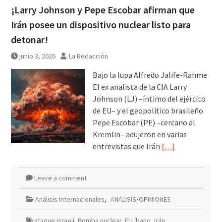
¡Larry Johnson y Pepe Escobar afirman que
Irán posee un dispositivo nuclear listo para
detonar!
junio 3, 2026
La Redacción
Bajo la lupa Alfredo Jalife-Rahme
El ex analista de la CIA Larry
Johnson (LJ) –íntimo del ejército
de EU– y el geopolítico brasileño
Pepe Escobar (PE) –cercano al
Kremlin– adujeron en varias
entrevistas que Irán
[…]
Leave a comment
Análisis Internacionales
,
ANÁLISIS/OPINIONES
ataque israelí
,
Bomba nuclear
,
El Líbano
,
Irán
,