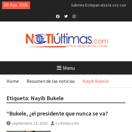
Skip
08 Ago, 2026
Sabrina Estepan alza la voz con
to
«Será mejor que no»…
content
ACOPIOS LITERARIOS n.º 17:
Soliloquio de un bebé
Facebook
Twitter
Instagram
Marco Rubio advierte: Cuba no
escapará de la soga; EU le
impedirá salir de la crisis
La Cuaba llega a 100 días de
protestas contra instalación de
relleno contaminante
Breves del mundo, sábado 8 de
Menu
agosto 2026
Síntesis de principales
Home
Resumen de las noticias
Nayib Bukele
informaciones últimas 24 horas,
sábado 8 agosto 2026
Etiqueta:
Nayib Bukele
Tiroteo en un negocio de Villa
Jaragua deja saldo de 2 muertos
y 2 heridos
“Bukele, ¿el presidente que nunca se va?
septiembre 23, 2025
La Redacción