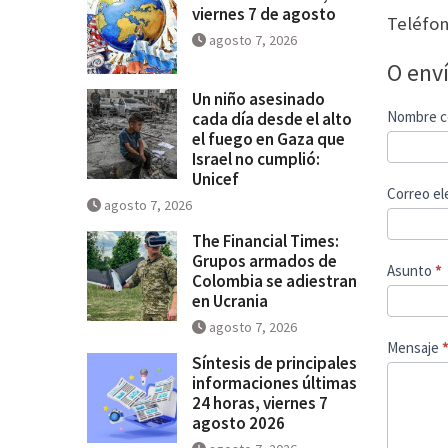
viernes 7 de agosto
Teléfo
agosto 7, 2026
O env
Un niño asesinado
Contact
Nombre c
cada día desde el alto
el fuego en Gaza que
Us
Israel no cumplió:
Unicef
Correo el
agosto 7, 2026
The Financial Times:
Grupos armados de
Asunto
*
Colombia se adiestran
en Ucrania
agosto 7, 2026
Mensaje
Síntesis de principales
informaciones últimas
24 horas, viernes 7
agosto 2026