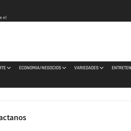
e el
 no
rmados
rania
ciones
sto
los
2026 e
RTE
ECONOMIA/NEGOCIOS
VARIEDADES
ENTRETEN
a EEUU
actanos
de que
 agosto