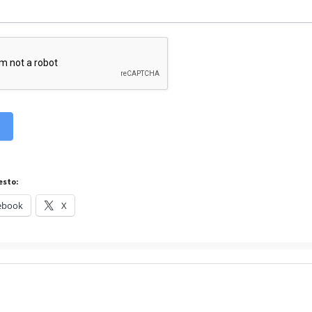
esto:
ebook
X