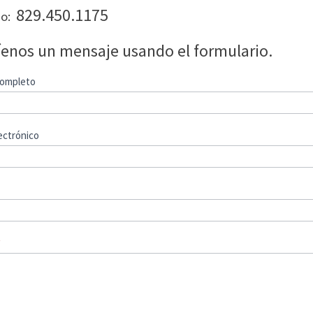
829.450.1175
no:
íenos un mensaje usando el formulario.
ompleto
ectrónico
*