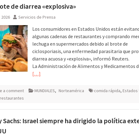
ote de diarrea «explosiva»
, 2026
Servicios de Prensa
Los consumidores en Estados Unidos están evitan
algunas cadenas de restaurantes y comprando me
lechuga en supermercados debido al brote de
ciclosporiasis, una enfermedad parasitaria que pr
diarrea acuosa y «explosiva», informó Reuters.
La Administración de Alimentos y Medicamentos d
[…]
e a comment
MUNDIALES
,
Norteamérica
comida rápida
,
Estados
restaurantes
y Sachs: Israel siempre ha dirigido la política ext
UU