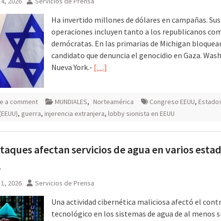
4, 2026
Servicios de Prensa
Ha invertido millones de dólares en campañas. Sus
operaciones incluyen tanto a los republicanos com
demócratas. En las primarias de Michigan bloquean
candidato que denuncia el genocidio en Gaza. Was
Nueva York.-
[…]
e a comment
MUNDIALES
,
Norteamérica
Congreso EEUU
,
Estado
(EEUU)
,
guerra
,
injerencia extranjera
,
lobby sionista en EEUU
taques afectan servicios de agua en varios esta
.
1, 2026
Servicios de Prensa
Una actividad cibernética maliciosa afectó el cont
tecnológico en los sistemas de agua de al menos s