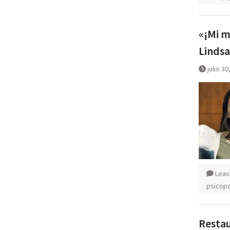
«¡Mi m
Lindsa
julio 30
Leav
psicopa
Restau