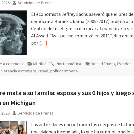
, 2026
Servicios de Prensa
El economista Jeffrey Sachs aseveró que el presid
demócrata Barack Obama (2009-2017) ordenó a la
Central de Inteligencia derrocar al mandatario sir
Al Assad. “Así que eso comenzó en 2011”, dijo entr
por
[…]
e a comment
MUNDIALES
,
Norteamérica
Donald Trump
,
Estados 
injerencia extranjera
,
Israel
,
política imperial
 mata a su familia: esposa y sus 6 hijos y luego 
a en Michigan
, 2026
Servicios de Prensa
Las autoridades encontraron los cuerpos de la fami
una vivienda incendiada, lo que ha conmocionado a