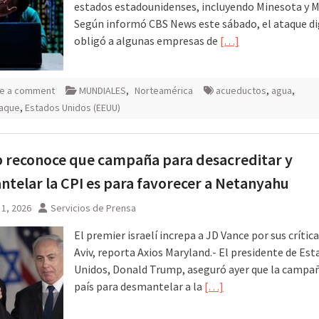
estados estadounidenses, incluyendo Minesota y M
Según informó CBS News este sábado, el ataque di
obligó a algunas empresas de
[…]
e a comment
MUNDIALES
,
Norteamérica
acueductos
,
agua
,
taque
,
Estados Unidos (EEUU)
 reconoce que campaña para desacreditar y
telar la CPI es para favorecer a Netanyahu
1, 2026
Servicios de Prensa
El premier israelí increpa a JD Vance por sus crítica
Aviv, reporta Axios Maryland.- El presidente de Es
Unidos, Donald Trump, aseguró ayer que la campañ
país para desmantelar a la
[…]