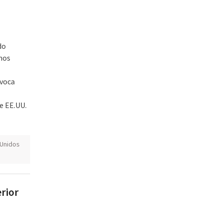
do
nos
ovoca
e EE.UU.
 Unidos
erior