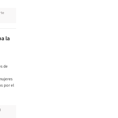
rte
a la
es de
mujeres
s por el
d