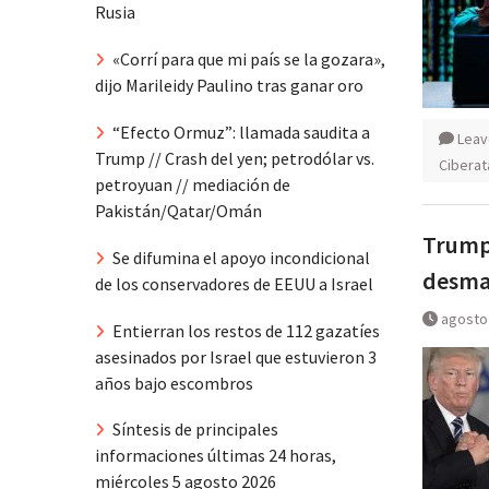
Rusia
«Corrí para que mi país se la gozara»,
dijo Marileidy Paulino tras ganar oro
“Efecto Ormuz”: llamada saudita a
Leav
Trump // Crash del yen; petrodólar vs.
Cibera
petroyuan // mediación de
Pakistán/Qatar/Omán
Trump
Se difumina el apoyo incondicional
desman
de los conservadores de EEUU a Israel
agosto 
Entierran los restos de 112 gazatíes
asesinados por Israel que estuvieron 3
años bajo escombros
Síntesis de principales
informaciones últimas 24 horas,
miércoles 5 agosto 2026