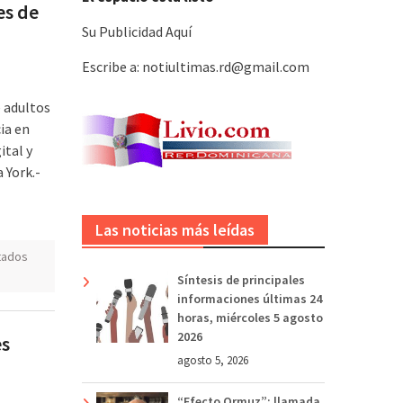
es de
Su Publicidad Aquí
Escribe a: notiultimas.rd@gmail.com
 adultos
ia en
ital y
 York.-
Las noticias más leídas
tados
Síntesis de principales
informaciones últimas 24
horas, miércoles 5 agosto
2026
es
agosto 5, 2026
“Efecto Ormuz”: llamada