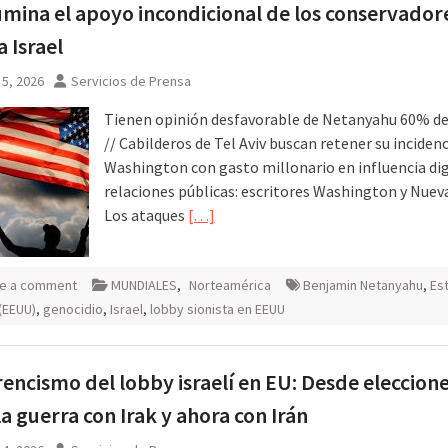
na noche
umina el apoyo incondicional de los conservador
 Israel
5, 2026
Servicios de Prensa
Tienen opinión desfavorable de Netanyahu 60% de
// Cabilderos de Tel Aviv buscan retener su incidenc
Washington con gasto millonario en influencia dig
relaciones públicas: escritores Washington y Nueva
Los ataques
[…]
e a comment
MUNDIALES
,
Norteamérica
Benjamin Netanyahu
,
Es
(EEUU)
,
genocidio
,
Israel
,
lobby sionista en EEUU
erencismo del lobby israelí en EU: Desde eleccion
la guerra con Irak y ahora con Irán