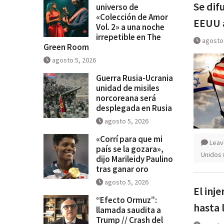
«Colección de Amor Vol. 2» a u
Se dif
universo de
irrepetible en The Green Room
«Colección de Amor
EEUU a
Vol. 2» a una noche
irrepetible en The
agosto 
Green Room
agosto 5, 2026
Guerra Rusia-Ucrania
unidad de misiles
norcoreana será
desplegada en Rusia
agosto 5, 2026
«Corrí para que mi
Leav
país se la gozara»,
Unidos 
dijo Marileidy Paulino
tras ganar oro
agosto 5, 2026
El inj
“Efecto Ormuz”:
hasta 
llamada saudita a
Trump // Crash del