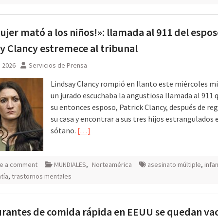
ujer mató a los niños!»: llamada al 911 del espo
y Clancy estremece al tribunal
, 2026
Servicios de Prensa
Lindsay Clancy rompió en llanto este miércoles m
un jurado escuchaba la angustiosa llamada al 911 
su entonces esposo, Patrick Clancy, después de reg
su casa y encontrar a sus tres hijos estrangulados 
sótano.
[…]
e a comment
MUNDIALES
,
Norteamérica
asesinato múltiple
,
infan
tía
,
trastornos mentales
rantes de comida rápida en EEUU se quedan va