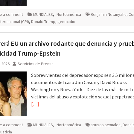
e a comment
MUNDIALES
,
Norteamérica
Benjamin Netanyahu
,
Co
ternacional (CPI)
,
Donald Trump
,
genocidio
erá EU un archivo rodante que denuncia y prueb
icidad Trump-Epstein
, 2026
Servicios de Prensa
Sobrevivientes del depredador exponen 3.5 millon
documentos del caso Jim Cason y David Brooks
Washington y Nueva York.– Diez de las más de mil 
víctimas del abuso y explotación sexual perpetrado
[…]
e a comment
MUNDIALES
,
Norteamérica
abusos sexuales
,
Donal
justicia