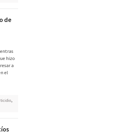
so de
ientras
que hizo
resar a
en el
ticidio
,
cíos