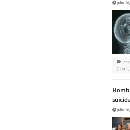
julio 28
Leav
(EEUU)
,
Hombre
suicid
julio 28