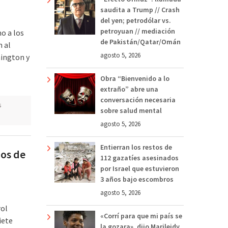
saudita a Trump // Crash
del yen; petrodólar vs.
petroyuan // mediación
o a los
de Pakistán/Qatar/Omán
 al
agosto 5, 2026
hington y
Obra “Bienvenido a lo
extraño” abre una
conversación necesaria
s
sobre salud mental
agosto 5, 2026
Entierran los restos de
dos de
112 gazatíes asesinados
por Israel que estuvieron
3 años bajo escombros
agosto 5, 2026
rol
«Corrí para que mi país se
iete
la gozara», dijo Marileidy