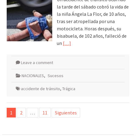
la tarde del sábado cobró la vida de
la niña Ángela La Flor, de 10 años,
tras ser atropellada por una
motocicleta. Horas después, su
bisabuela, de 102 años, falleció de
un
[…]
Leave a comment
NACIONALES
,
Sucesos
accidente de tránsito
,
Trágica
Paginación
1
2
…
11
Siguientes
de
entradas