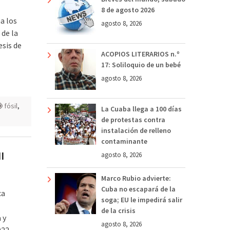
8 de agosto 2026
a los
agosto 8, 2026
 de la
esis de
ACOPIOS LITERARIOS n.º
17: Soliloquio de un bebé
agosto 8, 2026
fósil
,
La Cuaba llega a 100 días
de protestas contra
instalación de relleno
contaminante
I
agosto 8, 2026
Marco Rubio advierte:
Cuba no escapará de la
ca
soga; EU le impedirá salir
de la crisis
 y
agosto 8, 2026
22.