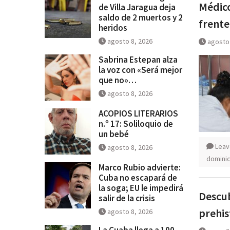
Médic
de Villa Jaragua deja
saldo de 2 muertos y 2
frente
heridos
agosto 8, 2026
agosto
Sabrina Estepan alza
la voz con «Será mejor
que no»…
agosto 8, 2026
ACOPIOS LITERARIOS
n.º 17: Soliloquio de
un bebé
Leav
agosto 8, 2026
domini
Marco Rubio advierte:
Cuba no escapará de
la soga; EU le impedirá
Descub
salir de la crisis
prehis
agosto 8, 2026
La Cuaba llega a 100