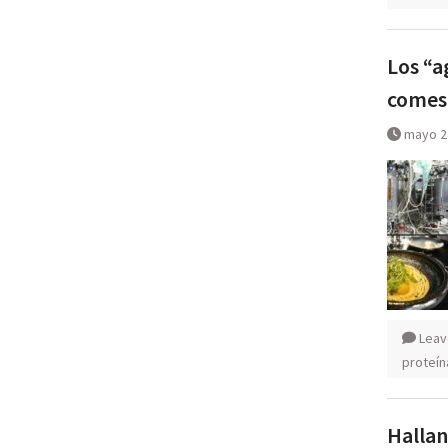
Los “a
comest
mayo 2
Leav
proteín
Hallan