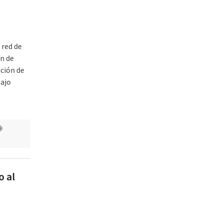
 red de
on de
ción de
bajo
o al