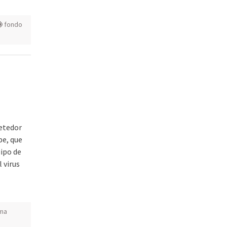
fondo
etedor
pe, que
uipo de
 virus
ema