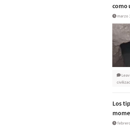
como u
marzo 
Leav
civiliz
Los ti
moment
febrero