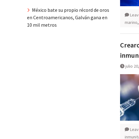
México bate su propio récord de oros
Leav
en Centroamericanos, Galván gana en
marino
10 mil metros
Crearo
inmuni
julio 20
Leav
inmunit