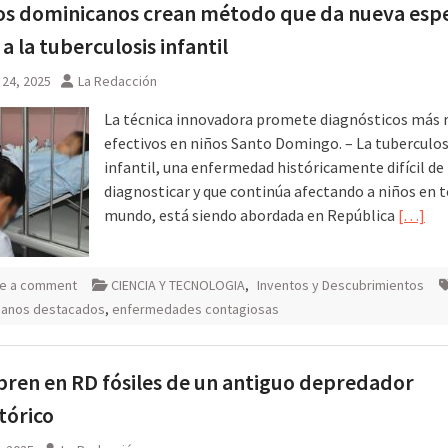
os dominicanos crean método que da nueva esp
 a la tuberculosis infantil
 24, 2025
La Redacción
La técnica innovadora promete diagnósticos más r
efectivos en niños Santo Domingo. – La tuberculos
infantil, una enfermedad históricamente difícil de
diagnosticar y que continúa afectando a niños en t
mundo, está siendo abordada en República
[…]
e a comment
CIENCIA Y TECNOLOGIA
,
Inventos y Descubrimientos
canos destacados
,
enfermedades contagiosas
ren en RD fósiles de un antiguo depredador
tórico