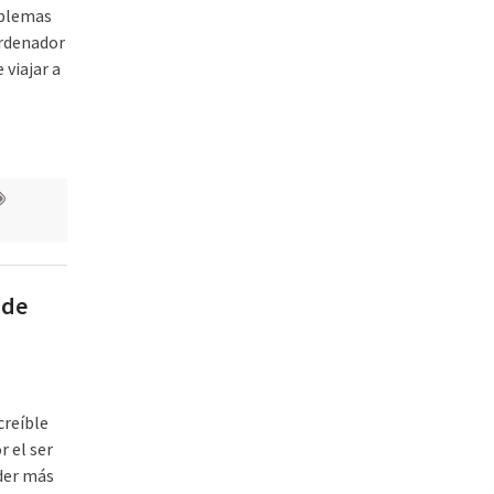
oblemas
ordenador
viajar a
 de
creíble
r el ser
der más