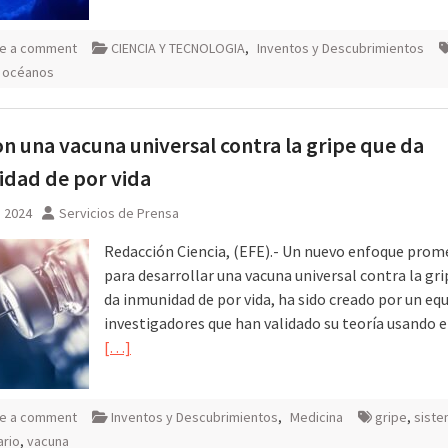
e a comment
CIENCIA Y TECNOLOGIA
,
Inventos y Descubrimientos
,
océanos
n una vacuna universal contra la gripe que da
dad de por vida
, 2024
Servicios de Prensa
Redacción Ciencia, (EFE).- Un nuevo enfoque prom
para desarrollar una vacuna universal contra la gri
da inmunidad de por vida, ha sido creado por un eq
investigadores que han validado su teoría usando el
[…]
e a comment
Inventos y Descubrimientos
,
Medicina
gripe
,
sist
ario
,
vacuna