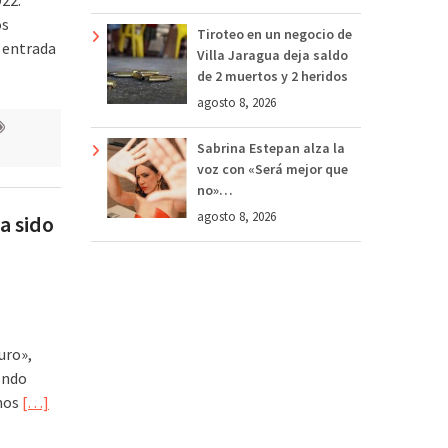
os
Tiroteo en un negocio de
a entrada
Villa Jaragua deja saldo
de 2 muertos y 2 heridos
agosto 8, 2026
Sabrina Estepan alza la
voz con «Será mejor que
no»…
agosto 8, 2026
a sido
uro»,
ondo
amos
[…]