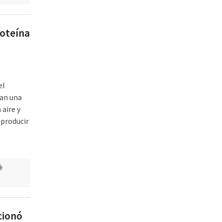
roteína
el
can una
aire y
 producir
cionó