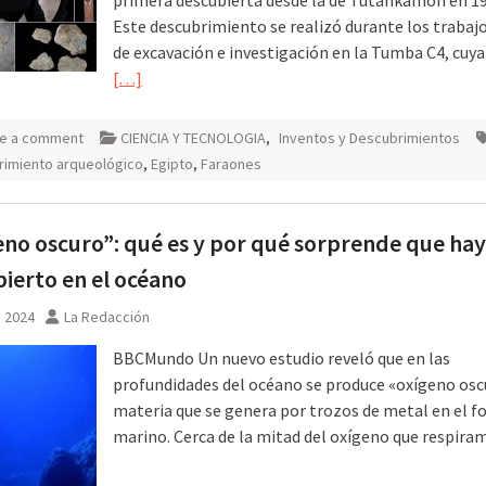
Este descubrimiento se realizó durante los trabaj
de excavación e investigación en la Tumba C4, cuy
[…]
e a comment
CIENCIA Y TECNOLOGIA
,
Inventos y Descubrimientos
rimiento arqueológico
,
Egipto
,
Faraones
no oscuro”: qué es y por qué sorprende que hay
ierto en el océano
, 2024
La Redacción
BBCMundo Un nuevo estudio reveló que en las
profundidades del océano se produce «oxígeno osc
materia que se genera por trozos de metal en el f
marino. Cerca de la mitad del oxígeno que respir