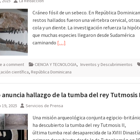
, 2025
La Redacción
Cráneo fósil de un sebeco. En República Dominican
restos hallados fueron una vértebra cervical, otras
cola y un diente. La investigación refuerza la hipót
que muchas especies llegaron desde Sudamérica
caminando
[…]
e a comment
CIENCIA Y TECNOLOGIA
,
Inventos y Descubrimientos
ación científica
,
República Dominicana
 anuncia hallazgo de la tumba del rey Tutmosis I
 19, 2025
Servicios de Prensa
Una misión arqueológica conjunta egipcio-británi
ha descubierto la tumba del rey Tutmosis II,
última tumba real desaparecida de la XVIII Dinastía
primera descubierta desde la de Tutankamón en 19