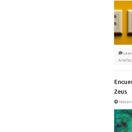
Leav
Artefac
Encuen
Zeus
febrero