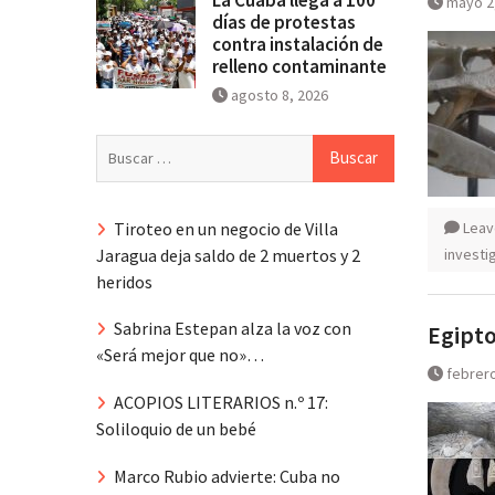
mayo 2
días de protestas
contra instalación de
relleno contaminante
agosto 8, 2026
Buscar:
Tiroteo en un negocio de Villa
Leav
Jaragua deja saldo de 2 muertos y 2
investig
heridos
Sabrina Estepan alza la voz con
Egipto
«Será mejor que no»…
febrero
ACOPIOS LITERARIOS n.º 17:
Soliloquio de un bebé
Marco Rubio advierte: Cuba no