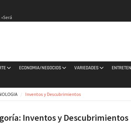
 «Será
dirá
otestas
RTE
ECONOMIA/NEGOCIOS
VARIEDADES
ENTRETEN
 agosto
CNOLOGIA
Inventos y Descubrimientos
ciones
sto
goría:
Inventos y Descubrimientos
Jaragua
idos