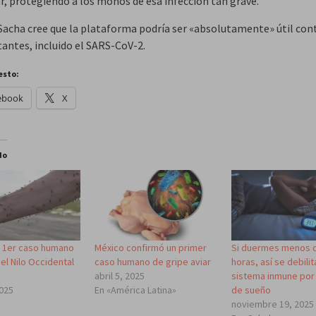
, protegiendo a los monos de esa infección tan grave.
acha cree que la plataforma podría ser «absolutamente» útil con
tantes, incluido el SARS-CoV-2.
esto:
ebook
X
do
 1er caso humano
México confirmó un primer
Si duermes menos 
del Nilo Occidental
caso humano de gripe aviar
horas, así se debilit
abril 5, 2025
sistema inmune por l
2025
En «América Latina»
de sueño
»
noviembre 19, 2025