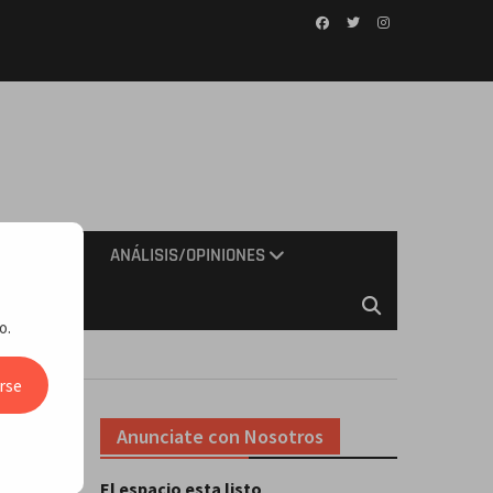
Facebook
Twitter
Instagram
IMIENTO
ANÁLISIS/OPINIONES
o.
 vida
rse
Anunciate con Nosotros
El espacio esta listo