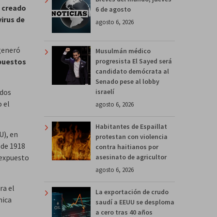
o creado
6 de agosto
virus de
agosto 6, 2026
generó
Musulmán médico
progresista El Sayed será
puestos
candidato demócrata al
Senado pese al lobby
israelí
ados
 el
agosto 6, 2026
Habitantes de Espaillat
U), en
protestan con violencia
 de 1918
contra haitianos por
asesinato de agricultor
 expuesto
agosto 6, 2026
ra el
La exportación de crudo
nica
saudí a EEUU se desploma
a cero tras 40 años