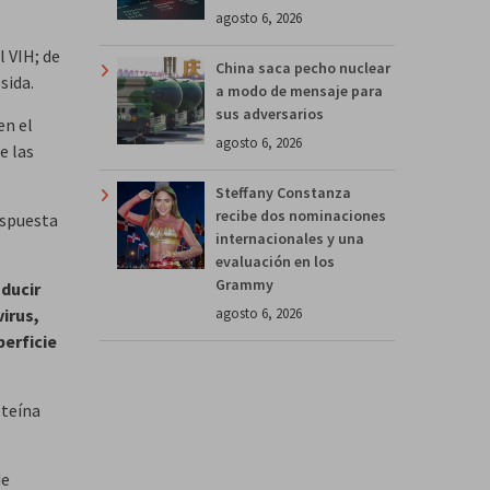
agosto 6, 2026
l VIH; de
China saca pecho nuclear
sida.
a modo de mensaje para
sus adversarios
en el
agosto 6, 2026
e las
Steffany Constanza
recibe dos nominaciones
espuesta
internacionales y una
evaluación en los
Grammy
ducir
agosto 6, 2026
virus,
perficie
oteína
de