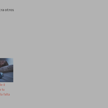
tra otros
de 8
a tu
a falta