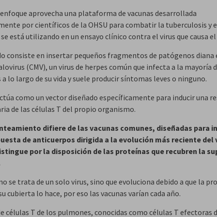
 enfoque aprovecha una plataforma de vacunas desarrollada
mente por científicos de la OHSU para combatir la tuberculosis y e
se está utilizando en un ensayo clínico contra el virus que causa el 
o consiste en insertar pequeños fragmentos de patógenos diana 
lovirus (CMV), un virus de herpes común que infecta a la mayoría d
a lo largo de su vida y suele producir síntomas leves o ninguno.
 actúa como un vector diseñado específicamente para inducir una r
ria de las células T del propio organismo.
nteamiento difiere de las vacunas comunes, diseñadas para in
uesta de anticuerpos dirigida a la evolución más reciente del 
istingue por la disposición de las proteínas que recubren la su
.
no se trata de un solo virus, sino que evoluciona debido a que la pr
su cubierta lo hace, por eso las vacunas varían cada año.
de células T de los pulmones, conocidas como células T efectoras 