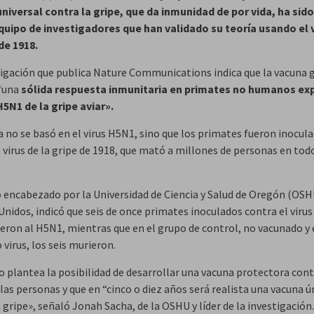
niversal contra la gripe, que da inmunidad de por vida, ha sid
quipo de investigadores que han validado su teoría usando el 
de 1918.
tigación que publica Nature Communications indica que la vacuna 
“una
sólida respuesta inmunitaria en primates no humanos ex
H5N1 de la gripe aviar».
a no se basó en el virus H5N1, sino que los primates fueron inocul
 virus de la gripe de 1918, que mató a millones de personas en todo
o encabezado por la Universidad de Ciencia y Salud de Oregón (OSH
nidos, indicó que seis de once primates inoculados contra el virus
ieron al H5N1, mientras que en el grupo de control, no vacunado y
virus, los seis murieron.
o plantea la posibilidad de desarrollar una vacuna protectora cont
as personas y que en “cinco o diez años será realista una vacuna ú
 gripe», señaló Jonah Sacha, de la OSHU y líder de la investigación.