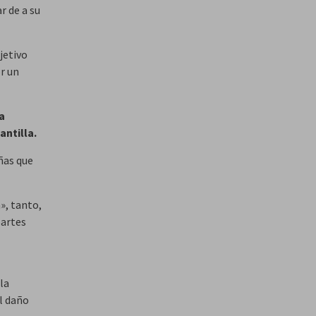
r de a su
jetivo
or un
a
antilla.
ñas que
», tanto,
partes
la
el daño