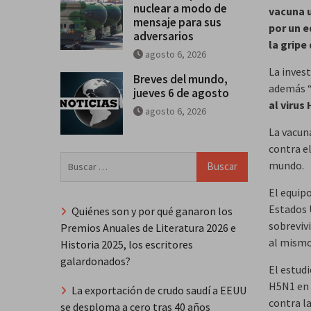
nuclear a modo de
vacuna u
mensaje para sus
por un e
adversarios
la gripe 
agosto 6, 2026
La inves
Breves del mundo,
además 
jueves 6 de agosto
al virus 
agosto 6, 2026
La vacun
contra el
Buscar:
mundo.
El equip
Estados U
Quiénes son y por qué ganaron los
sobreviv
Premios Anuales de Literatura 2026 e
al mismo 
Historia 2025, los escritores
galardonados?
El estudi
H5N1 en l
La exportación de crudo saudí a EEUU
contra la
se desploma a cero tras 40 años