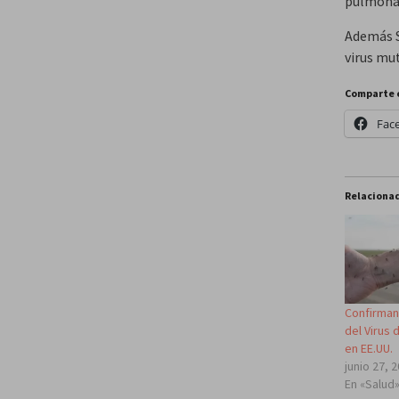
pulmonar
Además S
virus mu
Comparte 
Fac
Relaciona
Confirman
del Virus 
en EE.UU.
junio 27, 
En «Salud