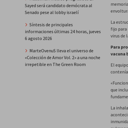
memoria, 
Sayed será candidato demócrata al
envoltur
Senado pese al lobby israelí
La estru
Síntesis de principales
fijo para
informaciones últimas 24 horas, jueves
virus de 
6 agosto 2026
Para pro
MarteOvenuS lleva el universo de
vacuna b
«Colección de Amor Vol. 2» a una noche
irrepetible en The Green Room
El equip
contenían
«Funcion
que incl
fundamen
La inhala
aconteci
inmunidad