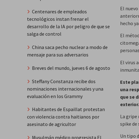
El nuevo
Centenares de empleados
anterior
tecnológicos instan frenar el
hecho ya 
desarrollo de la IA por peligro de que se
salga de control
El métod
citomega
China saca pecho nuclear a modo de
personas 
mensaje para sus adversarios
El virus
Breves del mundo, jueves 6 de agosto
inmunita
Steffany Constanza recibe dos
Este pla
nominaciones internacionales y una
una resp
evaluación en los Grammy
que se d
exterior
Habitantes de Espaillat protestan
La gripe 
con violencia contra haitianos por
spike de 
asesinato de agricultor
Un tipo 
Musulmán médico progresista El