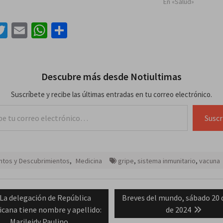
En «Salud»
acebook
Twitter
Email
WhatsApp
Compartir
Descubre más desde Notiultimas
Suscríbete y recibe las últimas entradas en tu correo electrónico.
lectrónico…
Suscr
ntos y Descubrimientos
,
Medicina
gripe
,
sistema inmunitario
,
vacuna
ación
Previous
Next
La delegación de República
Breves del mundo, sábado 20 d
post:
post:
cana tiene nombre y apellido:
de 2024
das
Marileidy Paulino