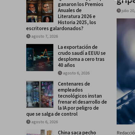
ganaron los Premios
Historia 2025, los escritores
Anuales de
julio 20
galardonados?
Literatura 2026 e
Historia 2025, los
escritores galardonados?
agosto 7, 2026
La exportación de
crudo saudí a EEUU se
desploma a cero tras
40 años
agosto 6, 2026
Centenares de
empleados
tecnológicos instan
frenar el desarrollo de
la IA por peligro de
que se salga de control
agosto 6, 2026
China saca pecho
Redacció