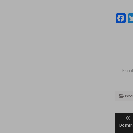
F
Escribe tu correo e
Inve
Naveg
de
Domini
entra