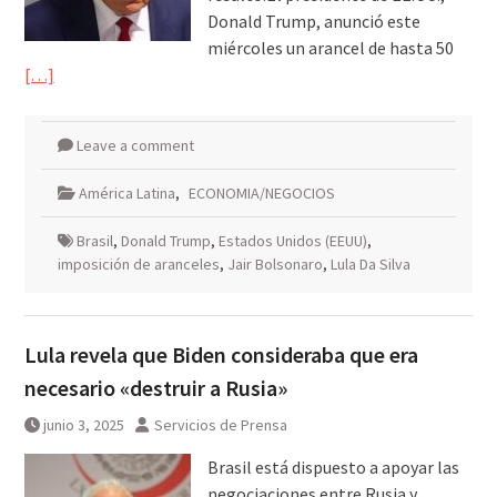
Donald Trump, anunció este
miércoles un arancel de hasta 50
[…]
Leave a comment
América Latina
,
ECONOMIA/NEGOCIOS
Brasil
,
Donald Trump
,
Estados Unidos (EEUU)
,
imposición de aranceles
,
Jair Bolsonaro
,
Lula Da Silva
Lula revela que Biden consideraba que era
necesario «destruir a Rusia»
junio 3, 2025
Servicios de Prensa
Brasil está dispuesto a apoyar las
negociaciones entre Rusia y