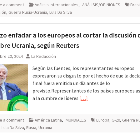
e a comment
Análisis Internacionales
,
ANÁLISIS/OPINIONES
Brasi
ción
,
Guerra Rusia-Ucrania
,
Lula Da Silva
izo enfadar a los europeos al cortar la discusión 
bre Ucrania, según Reuters
bre 20, 2024
La Redacción
Según las fuentes, los representantes europeos
expresaron su disgusto por el hecho de que la decl
final fuera emitida un día antes de lo
previsto.Representantes de los países europeos a
a la cumbre de líderes
[…]
e a comment
América Latina
,
MUNDIALES
Europa
,
G-20
,
Guerra Ru
,
Lula Da Silva
,
Rusia
,
Ucrania