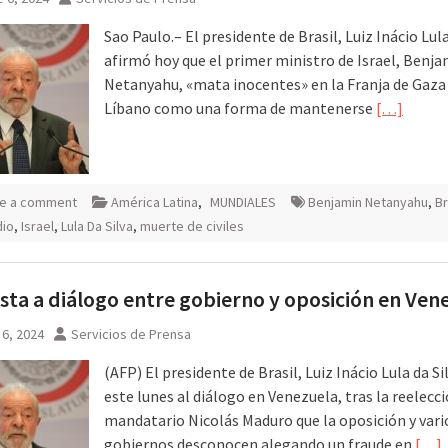
Sao Paulo.– El presidente de Brasil, Luiz Inácio Lula
afirmó hoy que el primer ministro de Israel, Benj
Netanyahu, «mata inocentes» en la Franja de Gaza 
Líbano como una forma de mantenerse
[…]
e a comment
América Latina
,
MUNDIALES
Benjamin Netanyahu
,
Br
dio
,
Israel
,
Lula Da Silva
,
muerte de civiles
nsta a diálogo entre gobierno y oposición en Ven
6, 2024
Servicios de Prensa
(AFP) El presidente de Brasil, Luiz Inácio Lula da Si
este lunes al diálogo en Venezuela, tras la reelecci
mandatario Nicolás Maduro que la oposición y vari
gobiernos desconocen alegando un fraude en
[…]