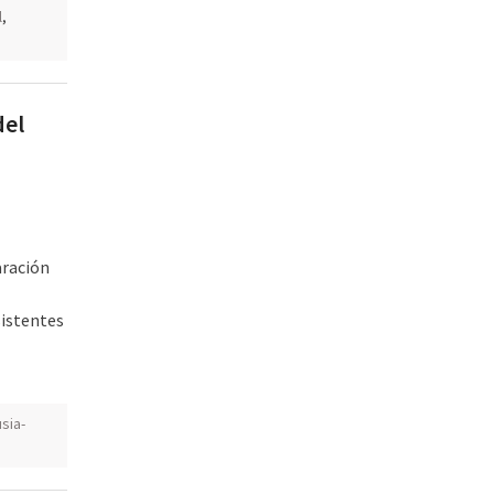
l
,
del
aración
sistentes
sia-