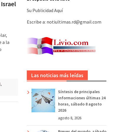
 Israel
Su Publicidad Aquí
Escribe a: notiultimas.rd@gmail.com
lar,
e a la
o
Las noticias más leídas
l
,
Síntesis de principales
informaciones últimas 24
horas, sábado 8 agosto
2026
agosto 8, 2026
Breves del mundo, sábado