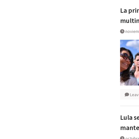
La pri
multim
noviem
Leav
Lula s
mante
octubre