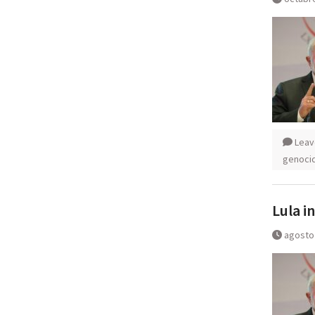
Leav
genoci
Lula i
agosto 