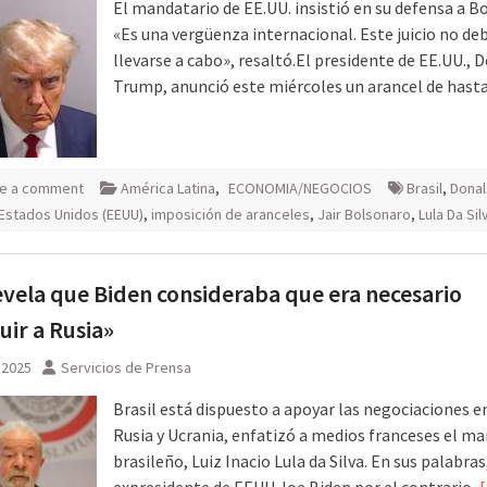
El mandatario de EE.UU. insistió en su defensa a B
«Es una vergüenza internacional. Este juicio no de
llevarse a cabo», resaltó.El presidente de EE.UU., 
Trump, anunció este miércoles un arancel de hast
e a comment
América Latina
,
ECONOMIA/NEGOCIOS
Brasil
,
Dona
Estados Unidos (EEUU)
,
imposición de aranceles
,
Jair Bolsonaro
,
Lula Da Sil
evela que Biden consideraba que era necesario
uir a Rusia»
, 2025
Servicios de Prensa
Brasil está dispuesto a apoyar las negociaciones e
Rusia y Ucrania, enfatizó a medios franceses el m
brasileño, Luiz Inacio Lula da Silva. En sus palabras,
expresidente de EEUU Joe Biden por el contrario,