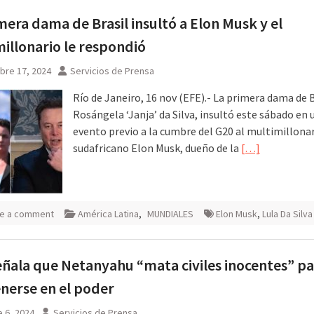
mera dama de Brasil insultó a Elon Musk y el
illonario le respondió
bre 17, 2024
Servicios de Prensa
Río de Janeiro, 16 nov (EFE).- La primera dama de B
Rosángela ‘Janja’ da Silva, insultó este sábado en 
evento previo a la cumbre del G20 al multimillona
sudafricano Elon Musk, dueño de la
[…]
e a comment
América Latina
,
MUNDIALES
Elon Musk
,
Lula Da Silva
eñala que Netanyahu “mata civiles inocentes” pa
nerse en el poder
 6, 2024
Servicios de Prensa