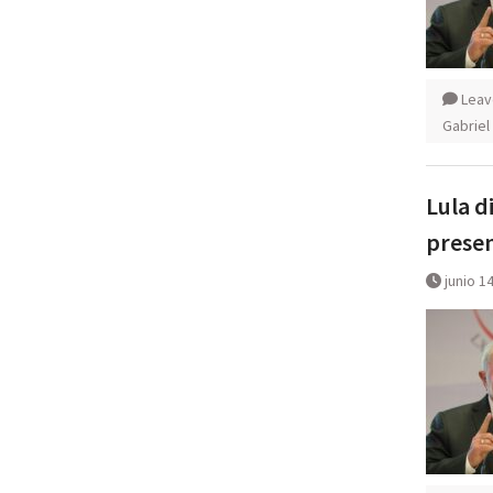
Leav
Gabriel
Lula d
presen
junio 1