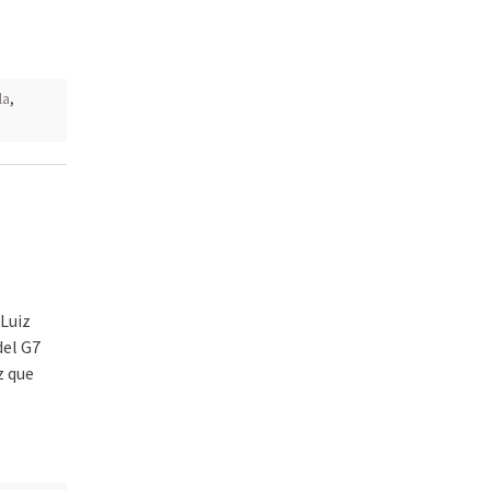
la
,
a
 Luiz
del G7
z que