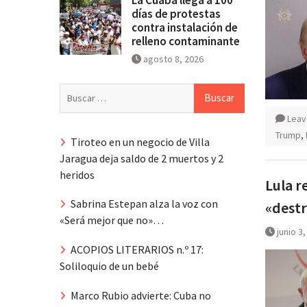
días de protestas
contra instalación de
relleno contaminante
agosto 8, 2026
Buscar:
Leav
Trump
,
Tiroteo en un negocio de Villa
Jaragua deja saldo de 2 muertos y 2
heridos
Lula r
Sabrina Estepan alza la voz con
«destr
«Será mejor que no»…
junio 3
ACOPIOS LITERARIOS n.º 17:
Soliloquio de un bebé
Marco Rubio advierte: Cuba no