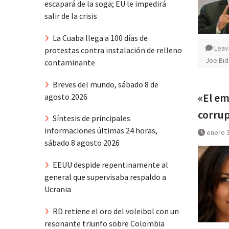
escapará de la soga; EU le impedirá
salir de la crisis
La Cuaba llega a 100 días de
Leav
protestas contra instalación de relleno
Joe Bi
contaminante
Breves del mundo, sábado 8 de
«El em
agosto 2026
corrup
Síntesis de principales
informaciones últimas 24 horas,
enero 3
sábado 8 agosto 2026
EEUU despide repentinamente al
general que supervisaba respaldo a
Ucrania
RD retiene el oro del voleibol con un
resonante triunfo sobre Colombia