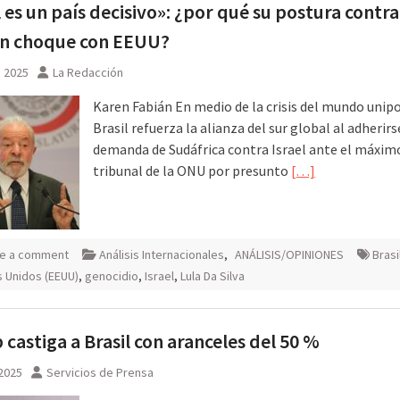
l es un país decisivo»: ¿por qué su postura contra
un choque con EEUU?
, 2025
La Redacción
Karen Fabián En medio de la crisis del mundo unipo
Brasil refuerza la alianza del sur global al adherirs
demanda de Sudáfrica contra Israel ante el máxim
tribunal de la ONU por presunto
[…]
e a comment
Análisis Internacionales
,
ANÁLISIS/OPINIONES
Brasi
 Unidos (EEUU)
,
genocidio
,
Israel
,
Lula Da Silva
castiga a Brasil con aranceles del 50 %
 2025
Servicios de Prensa