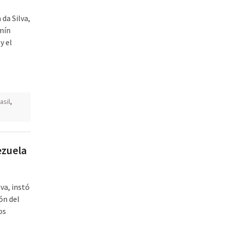
 da Silva,
amín
y el
asil
,
ezuela
lva, instó
ón del
os