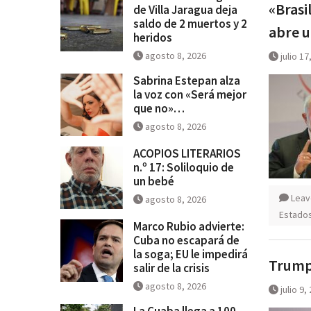
«Brasi
de Villa Jaragua deja
saldo de 2 muertos y 2
abre 
heridos
agosto 8, 2026
julio 17
Sabrina Estepan alza
la voz con «Será mejor
que no»…
agosto 8, 2026
ACOPIOS LITERARIOS
n.º 17: Soliloquio de
un bebé
Leav
agosto 8, 2026
Estados
Marco Rubio advierte:
Cuba no escapará de
la soga; EU le impedirá
Trump 
salir de la crisis
agosto 8, 2026
julio 9,
La Cuaba llega a 100