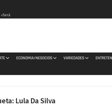
 «Será
dirá
otestas
RTE
ECONOMIA/NEGOCIOS
VARIEDADES
ENTRETEN
 agosto
ciones
sto
ueta:
Lula Da Silva
Jaragua
idos