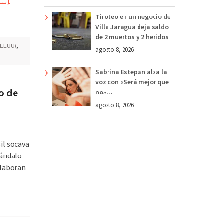
Tiroteo en un negocio de
Villa Jaragua deja saldo
de 2 muertos y 2 heridos
(EEUU)
,
agosto 8, 2026
Sabrina Estepan alza la
voz con «Será mejor que
o de
no»…
agosto 8, 2026
il socava
cándalo
elaboran