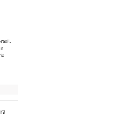
rasil,
un
rio
ra