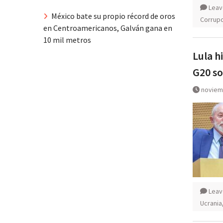
Leav
México bate su propio récord de oros
Corrup
en Centroamericanos, Galván gana en
10 mil metros
Lula h
G20 so
noviem
Leav
Ucrania