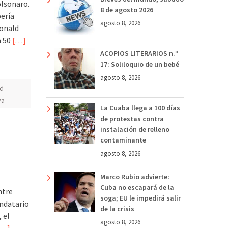
olsonaro.
8 de agosto 2026
bería
agosto 8, 2026
Donald
a 50
[…]
ACOPIOS LITERARIOS n.º
17: Soliloquio de un bebé
agosto 8, 2026
ld
va
La Cuaba llega a 100 días
de protestas contra
instalación de relleno
contaminante
agosto 8, 2026
Marco Rubio advierte:
Cuba no escapará de la
ntre
soga; EU le impedirá salir
andatario
de la crisis
 el
agosto 8, 2026
[…]