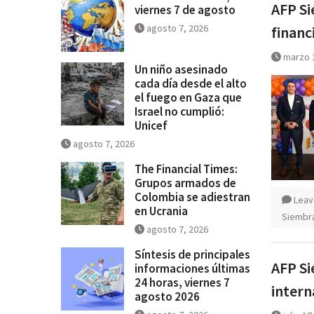
AFP Si
viernes 7 de agosto
se salga de control
agosto 7, 2026
financ
Breves del mundo, viernes 7 de
marzo 
Un niño asesinado
cada día desde el alto
el fuego en Gaza que
Israel no cumplió:
Unicef
agosto 7, 2026
The Financial Times:
Grupos armados de
Colombia se adiestran
Leav
en Ucrania
Siembr
agosto 7, 2026
Síntesis de principales
AFP Si
informaciones últimas
24 horas, viernes 7
intern
agosto 2026