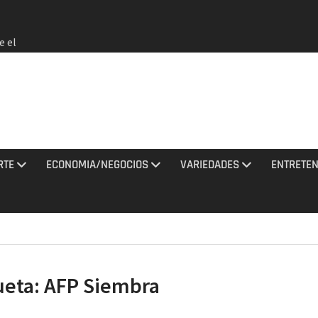
e el
 no
rmados
rania
ciones
sto
RTE
ECONOMIA/NEGOCIOS
VARIEDADES
ENTRETEN
los
2026 e
a EEUU
ueta:
AFP Siembra
de que