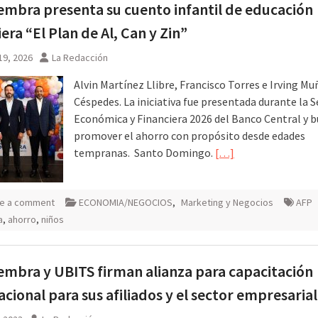
embra presenta su cuento infantil de educación
iera “El Plan de Al, Can y Zin”
 agosto
19, 2026
La Redacción
Alvin Martínez Llibre, Francisco Torres e Irving Mu
Céspedes. La iniciativa fue presentada durante la
Económica y Financiera 2026 del Banco Central y b
promover el ahorro con propósito desde edades
tempranas. Santo Domingo.
[…]
e a comment
ECONOMIA/NEGOCIOS
,
Marketing y Negocios
AFP
a
,
ahorro
,
niños
embra y UBITS firman alianza para capacitación
acional para sus afiliados y el sector empresarial