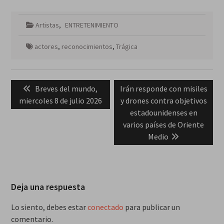
Artistas
,
ENTRETENIMIENTO
actores
,
reconocimientos
,
Trágica
Navegación
Previous
Next
Breves del mundo,
Irán responde con misiles
de
post:
post:
miercoles 8 de julio 2026
y drones contra objetivos
entradas
estadounidenses en
varios países de Oriente
Medio
Deja una respuesta
Lo siento, debes estar
conectado
para publicar un
comentario.