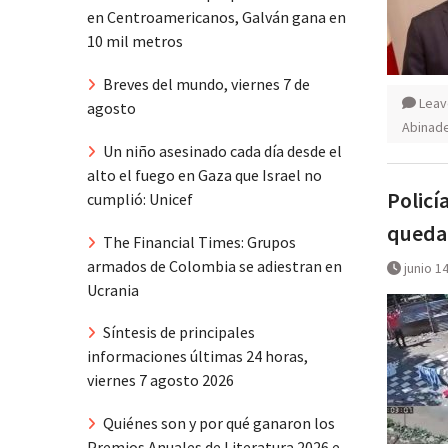
en Centroamericanos, Galván gana en
10 mil metros
Breves del mundo, viernes 7 de
Leav
agosto
Abinad
Un niño asesinado cada día desde el
alto el fuego en Gaza que Israel no
Policí
cumplió: Unicef
queda
The Financial Times: Grupos
armados de Colombia se adiestran en
junio 1
Ucrania
Síntesis de principales
informaciones últimas 24 horas,
viernes 7 agosto 2026
Quiénes son y por qué ganaron los
Premios Anuales de Literatura 2026 e