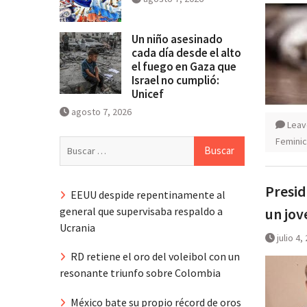
Un niño asesinado
cada día desde el alto
el fuego en Gaza que
Israel no cumplió:
Unicef
agosto 7, 2026
Leav
Feminic
Buscar:
Presid
EEUU despide repentinamente al
general que supervisaba respaldo a
un jov
Ucrania
julio 4,
RD retiene el oro del voleibol con un
resonante triunfo sobre Colombia
México bate su propio récord de oros