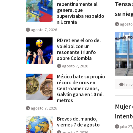
Tensa 
repentinamente al
general que
se nie
supervisaba respaldo
a Ucrania
agosto 
agosto 7, 2026
RD retiene el oro del
voleibol con un
resonante triunfo
sobre Colombia
agosto 7, 2026
México bate su propio
récord de oros en
Leav
Centroamericanos,
Galván gana en 10 mil
metros
Mujer 
agosto 7, 2026
intent
Breves del mundo,
viernes 7 de agosto
julio 27
agosto 7, 2026