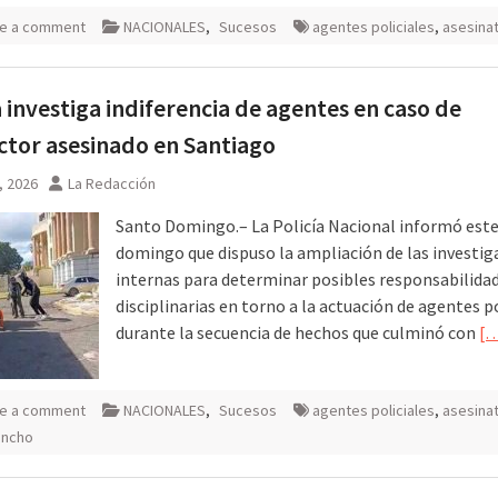
e a comment
NACIONALES
,
Sucesos
agentes policiales
,
asesina
a investiga indiferencia de agentes en caso de
tor asesinado en Santiago
9, 2026
La Redacción
Santo Domingo.– La Policía Nacional informó est
domingo que dispuso la ampliación de las investig
internas para determinar posibles responsabilida
disciplinarias en torno a la actuación de agentes p
durante la secuencia de hechos que culminó con
[
e a comment
NACIONALES
,
Sucesos
agentes policiales
,
asesina
ncho