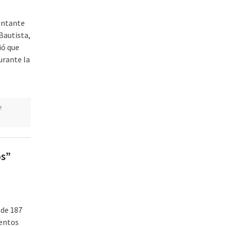
cantante
Bautista,
ió que
urante la
e
os”
 de 187
ientos