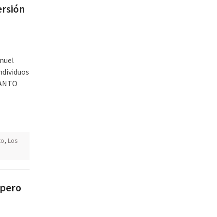
ersión
anuel
ndividuos
SANTO
to
,
Los
 pero