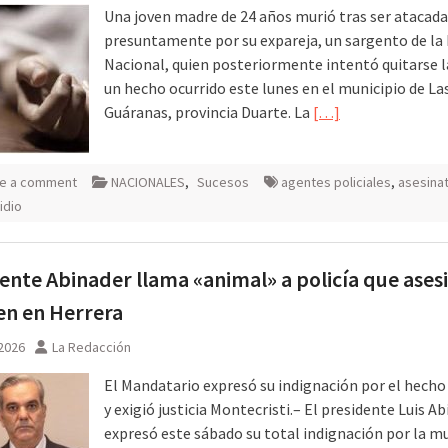
Una joven madre de 24 años murió tras ser atacada 
presuntamente por su expareja, un sargento de la 
Nacional, quien posteriormente intentó quitarse la
un hecho ocurrido este lunes en el municipio de La
Guáranas, provincia Duarte. La
[…]
e a comment
NACIONALES
,
Sucesos
agentes policiales
,
asesina
idio
ente Abinader llama «animal» a policía que ases
en en Herrera
 2026
La Redacción
El Mandatario expresó su indignación por el hecho
y exigió justicia Montecristi.– El presidente Luis A
expresó este sábado su total indignación por la m