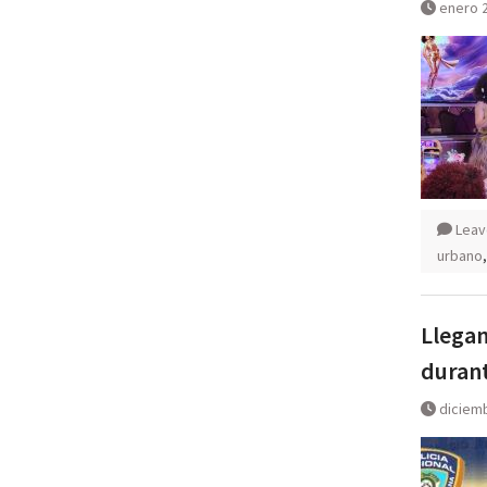
enero 2
Leav
urbano
Llegan
durant
diciemb