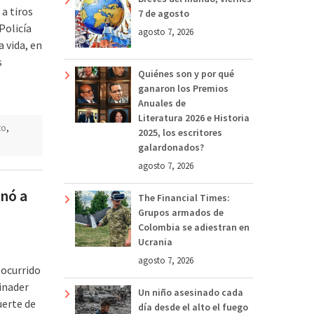
a tiros
7 de agosto
Policía
agosto 7, 2026
 vida, en
s
Quiénes son y por qué
ganaron los Premios
Anuales de
Literatura 2026 e Historia
to
,
2025, los escritores
galardonados?
agosto 7, 2026
inó a
The Financial Times:
Grupos armados de
Colombia se adiestran en
Ucrania
agosto 7, 2026
 ocurrido
binader
Un niño asesinado cada
uerte de
día desde el alto el fuego