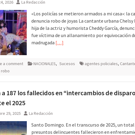
4, 2026
La Redacción
«Los policías se metieron armados a mi casa»: la 
denuncia robo de joyas La cantante urbana Chelsy 
hija de la actriz y humorista Cheddy García, denunc
fue víctima de un allanamiento por equivocación d
madrugada
[…]
e a comment
NACIONALES
,
Sucesos
agentes policiales
,
Cantant
,
robo
 a 187 los fallecidos en “intercambios de dispar
e el 2025
re 29, 2025
La Redacción
Santo Domingo. En el transcurso de 2025, un total
presuntos delincuentes fallecieron en enfrentam