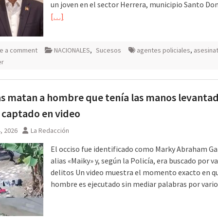
un joven en el sector Herrera, municipio Santo D
[…]
e a comment
NACIONALES
,
Sucesos
agentes policiales
,
asesina
er
as matan a hombre que tenía las manos levantad
 captado en video
4, 2026
La Redacción
El occiso fue identificado como Marky Abraham Gar
alias «Maiky» y, según la Policía, era buscado por v
delitos Un video muestra el momento exacto en q
hombre es ejecutado sin mediar palabras por vari