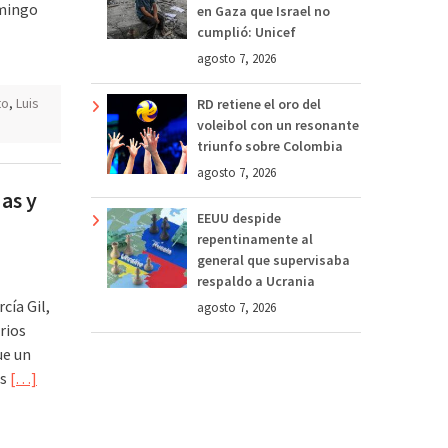
omingo
en Gaza que Israel no
cumplió: Unicef
agosto 7, 2026
to
,
Luis
RD retiene el oro del
voleibol con un resonante
triunfo sobre Colombia
agosto 7, 2026
as y
EEUU despide
repentinamente al
general que supervisaba
respaldo a Ucrania
cía Gil,
agosto 7, 2026
arios
ue un
os
[…]