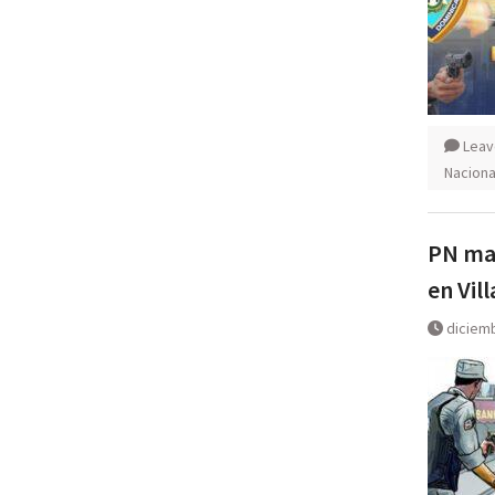
Leav
Naciona
PN mat
en Vil
diciemb