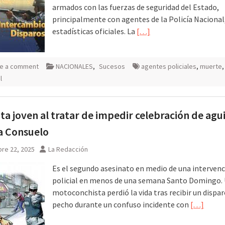
armados con las fuerzas de seguridad del Estado,
principalmente con agentes de la Policía Nacional
estadísticas oficiales. La
[…]
e a comment
NACIONALES
,
Sucesos
agentes policiales
,
muerte
l
a joven al tratar de impedir celebración de agu
la Consuelo
re 22, 2025
La Redacción
Es el segundo asesinato en medio de una interven
policial en menos de una semana Santo Domingo. 
motoconchista perdió la vida tras recibir un dispar
pecho durante un confuso incidente con
[…]