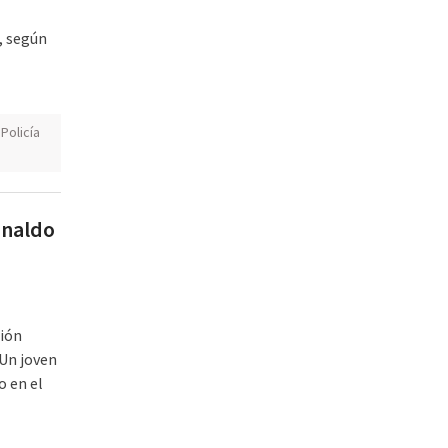
, según
,
Policía
inaldo
ción
Un joven
o en el