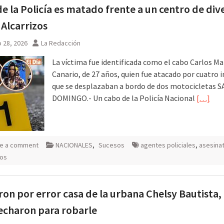
e la Policía es matado frente a un centro de div
 Alcarrizos
 28, 2026
La Redacción
La víctima fue identificada como el cabo Carlos M
Canario, de 27 años, quien fue atacado por cuatro i
que se desplazaban a bordo de dos motocicletas 
DOMINGO.- Un cabo de la Policía Nacional
[…]
e a comment
NACIONALES
,
Sucesos
agentes policiales
,
asesina
zos
ron por error casa de la urbana Chelsy Bautista,
echaron para robarle