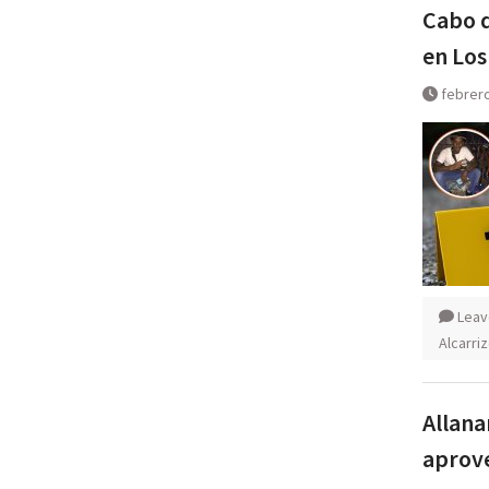
Cabo d
en Los
febrero
Leav
Alcarri
Allana
aprov