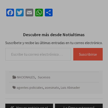
Facebook
Twitter
Email
WhatsApp
Compartir
Descubre más desde Notiultimas
Suscríbete y recibe las últimas entradas en tu correo electrónico.
Escribe tu correo electrónico…
Suscribirse
NACIONALES
,
Sucesos
agentes policiales
,
asesinato
,
Luis Abinader
Navegación
Previous
Next
Hoy es noticia en el
La Omsa estrenará