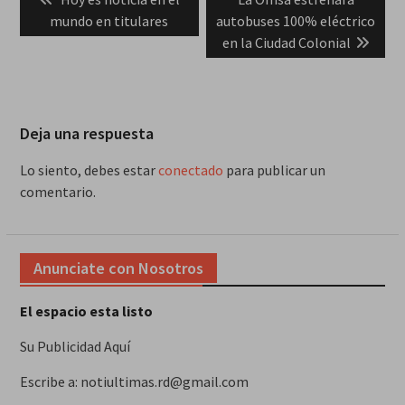
de
post:
post:
mundo en titulares
autobuses 100% eléctrico
entradas
en la Ciudad Colonial
Deja una respuesta
Lo siento, debes estar
conectado
para publicar un
comentario.
Anunciate con Nosotros
El espacio esta listo
Su Publicidad Aquí
Escribe a: notiultimas.rd@gmail.com