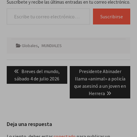
Suscríbete y recibe las últimas entradas en tu correo electrónico.
Escribe tu correo electrónico…
Suscribirse
Globales
,
MUNDIALES
Navegación
Previous
Next
Breves del mundo,
Presidente Abinader
de
post:
post:
sábado 4 de julio 2026
llama «animal» a policía
entradas
que asesinó a un joven en
Herrera
Deja una respuesta
Lo siento, debes estar
conectado
para publicar un