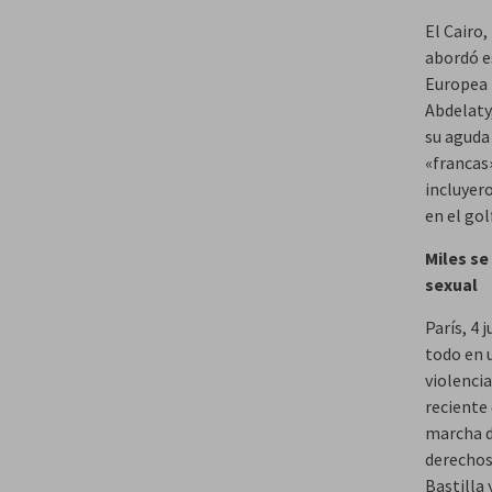
El Cairo,
abordó e
Europea 
Abdelaty
su aguda 
«francas
incluyero
en el gol
Miles se
sexual
París, 4 
todo en 
violencia
reciente 
marcha d
derechos 
Bastilla 