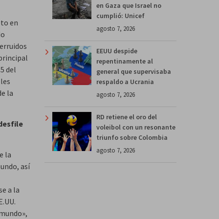
en Gaza que Israel no
cumplió: Unicef
oto en
agosto 7, 2026
do
derruidos
EEUU despide
principal
repentinamente al
5 del
general que supervisaba
 les
respaldo a Ucrania
e la
agosto 7, 2026
RD retiene el oro del
desfile
voleibol con un resonante
triunfo sobre Colombia
agosto 7, 2026
e la
undo, así
e a la
E.UU.
l mundo»,