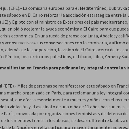
 4 jul (EFE).- La comisaria europea para el Mediterráneo, Dubravka 
ste sábado en El Cairo reforzar la asociación estratégica entre la
(UE) y Egipto con el ministro de Exteriores del país mediterráneo,
, quien pidió acelerar la ayuda económica a El Cairo para que pueda
crisis económica. En una rueda de prensa conjunta, Abdelaty califi
» y «constructivas» sus conversaciones con la comisaria, y afirmó 
n, además de la cooperación, la visión de El Cairo acerca de los co
fo Pérsico, los territorios palestinos, el Líbano, Libia, Yemen y Sud
 manifiestan en Francia para pedir una ley integral contra la vi
jul (EFE).- Miles de personas se manifestaron este sábado en Franci
una marcha organizada en París, para reclamar una ley integral co
 sexual, que afecta esencialmente a mujeres y niños, con el recuer
de la violación y el asesinato de una niña de 11 años hace un mes. 
e París, convocada por organizaciones feministas y de defensa de 
de los menores frente a los abusos, se desarrolló entre la plaza d
y la de la Nación y en ella participaron mayoritariamente mujeres.