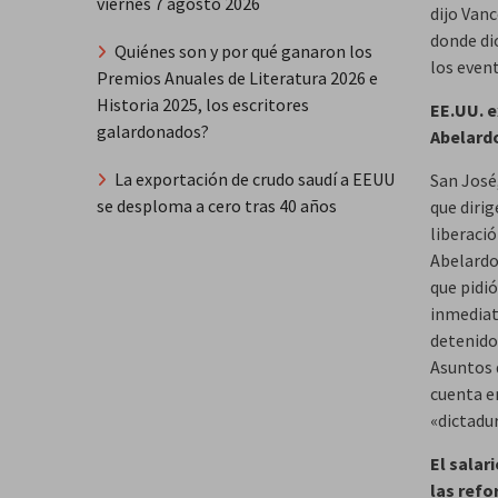
viernes 7 agosto 2026
dijo Van
donde dio
Quiénes son y por qué ganaron los
los event
Premios Anuales de Literatura 2026 e
Historia 2025, los escritores
EE.UU. e
galardonados?
Abelard
La exportación de crudo saudí a EEUU
San José,
se desploma a cero tras 40 años
que dirig
liberaci
Abelardo 
que pidió
inmediat
detenido
Asuntos 
cuenta e
«dictadur
El salar
las ref