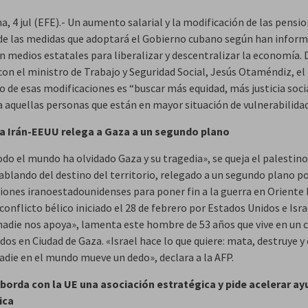
, 4 jul (EFE).- Un aumento salarial y la modificación de las pensi
de las medidas que adoptará el Gobierno cubano según han infor
n medios estatales para liberalizar y descentralizar la economía. 
con el ministro de Trabajo y Seguridad Social, Jesús Otaméndiz, el
o de esas modificaciones es “buscar más equidad, más justicia socia
a aquellas personas que están en mayor situación de vulnerabilidad
a Irán-EEUU relega a Gaza a un segundo plano
odo el mundo ha olvidado Gaza y su tragedia», se queja el palesti
ablando del destino del territorio, relegado a un segundo plano po
iones iranoestadounidenses para poner fin a la guerra en Oriente 
conflicto bélico iniciado el 28 de febrero por Estados Unidos e Isr
 nadie nos apoya», lamenta este hombre de 53 años que vive en un
os en Ciudad de Gaza. «Israel hace lo que quiere: mata, destruye y
nadie en el mundo mueve un dedo», declara a la AFP.
borda con la UE una asociación estratégica y pide acelerar ay
ica