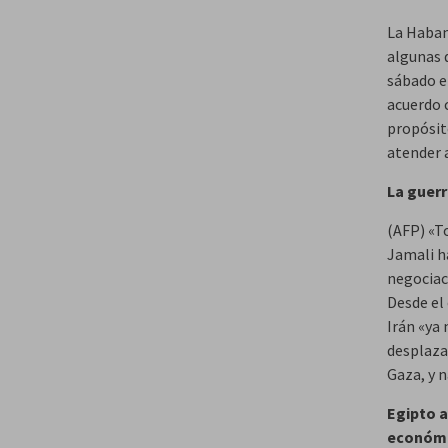
La Habana
algunas 
sábado e
acuerdo 
propósit
atender 
La guerr
(AFP) «T
Jamali h
negociac
Desde el 
Irán «ya
desplazad
Gaza, y 
Egipto a
económ