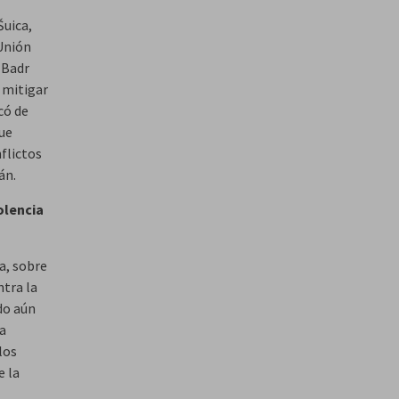
Šuica,
 Unión
 Badr
 mitigar
có de
que
nflictos
án.
olencia
a, sobre
ntra la
do aún
La
los
e la