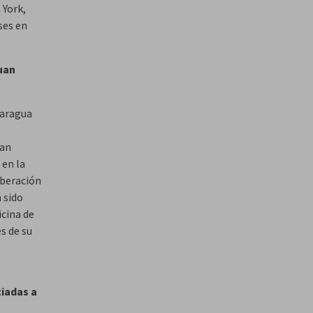
 York,
ses en
uan
caragua
uan
 en la
liberación
 sido
icina de
s de su
ciadas a