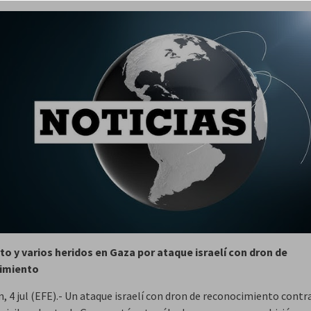
o y varios heridos en Gaza por ataque israelí con dron de
imiento
, 4 jul (EFE).- Un ataque israelí con dron de reconocimiento contr