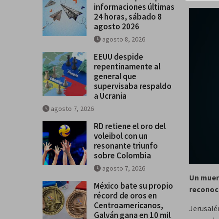
informaciones últimas
24 horas, sábado 8
agosto 2026
agosto 8, 2026
EEUU despide
repentinamente al
general que
supervisaba respaldo
a Ucrania
agosto 7, 2026
RD retiene el oro del
voleibol con un
resonante triunfo
sobre Colombia
agosto 7, 2026
Un muert
México bate su propio
reconoc
récord de oros en
Centroamericanos,
Jerusalén
Galván gana en 10 mil