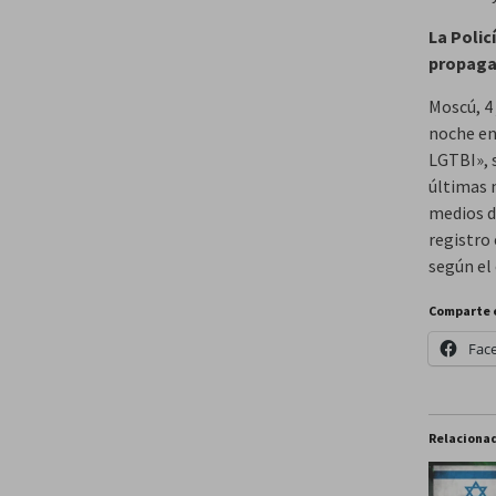
La Polic
propaga
Moscú, 4 
noche en
LGTBI», 
últimas 
medios d
registro 
según el 
Comparte 
Fac
Relaciona