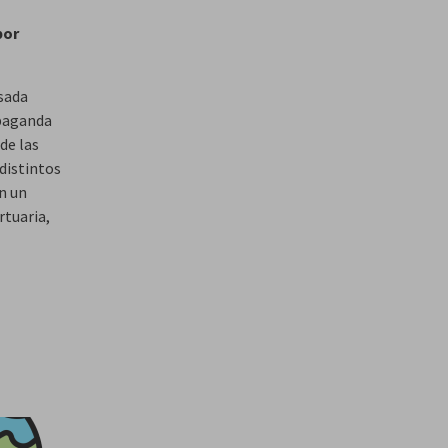
por
asada
opaganda
de las
distintos
n un
rtuaria,