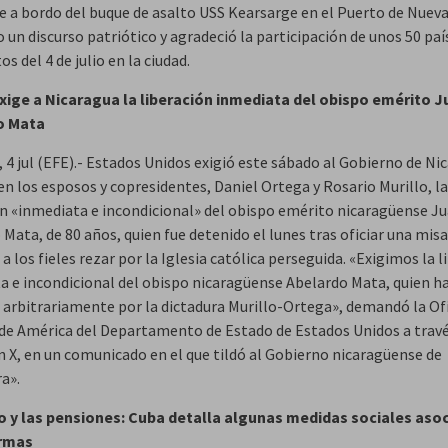
ce a bordo del buque de asalto USS Kearsarge en el Puerto de Nueva
 un discurso patriótico y agradeció la participación de unos 50 paí
os del 4 de julio en la ciudad.
xige a Nicaragua la liberación inmediata del obispo emérito J
o Mata
 4 jul (EFE).- Estados Unidos exigió este sábado al Gobierno de Ni
en los esposos y copresidentes, Daniel Ortega y Rosario Murillo, la
ón «inmediata e incondicional» del obispo emérito nicaragüense J
Mata, de 80 años, quien fue detenido el lunes tras oficiar una misa
 a los fieles rezar por la Iglesia católica perseguida. «Exigimos la 
a e incondicional del obispo nicaragüense Abelardo Mata, quien ha
 arbitrariamente por la dictadura Murillo-Ortega», demandó la Of
de América del Departamento de Estado de Estados Unidos a travé
n X, en un comunicado en el que tildó al Gobierno nicaragüense de
a».
io y las pensiones: Cuba detalla algunas medidas sociales aso
ormas