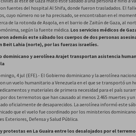
civiles al este de Gaza mató este sábado a una persona e hirió a va
n fuentes del hospital Al Shifa, donde fueron trasladados. El fall
dos, cuyo número no se ha precisado, se encontraban en el momen
rca de la rotonda de Asqola, en el barrio de Zaitún de Gaza, al nort
omónima, según la fuente médica.
Los servicios médicos de Gaz
aron además este sábado los cuerpos de dos personas asesin
n Beit Lahia (norte), por las fuerzas israelíes.
 dominicano y aerolínea Arajet transportan asistencia human
la
mingo, 4 jul (EFE).- El Gobierno dominicano y la aerolínea naciona
ron un vuelo humanitario a Venezuela en el que se transportó un h
edicamentos y materiales de primera necesidad para el país sura
 por dos terremotos que han causado al menos 2.465 muertes y u
sado oficialmente de desaparecidos. La aerolínea informó este sá
icado que el vuelo fue coordinado por los ministerios dominicano
es Exteriores, Defensa y Salud Pública.
y protestas en La Guaira entre los desalojados por el terrem