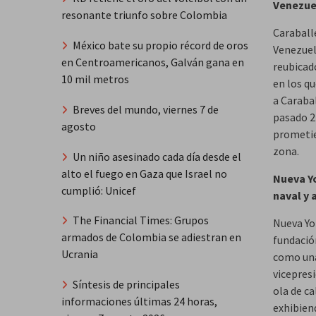
Venezue
resonante triunfo sobre Colombia
Caraball
México bate su propio récord de oros
Venezuel
en Centroamericanos, Galván gana en
reubicado
10 mil metros
en los qu
a Carabal
Breves del mundo, viernes 7 de
pasado 2
agosto
prometie
zona.
Un niño asesinado cada día desde el
alto el fuego en Gaza que Israel no
Nueva Yo
cumplió: Unicef
naval y 
The Financial Times: Grupos
Nueva Yor
armados de Colombia se adiestran en
fundació
Ucrania
como una 
vicepresi
Síntesis de principales
ola de c
informaciones últimas 24 horas,
exhibien