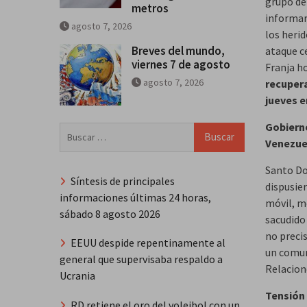
grupo de 
metros
informaro
agosto 7, 2026
los heri
Breves del mundo,
ataque ce
viernes 7 de agosto
Franja h
agosto 7, 2026
recuper
jueves e
Gobierno
Buscar:
Venezue
Santo Do
Síntesis de principales
dispusie
informaciones últimas 24 horas,
móvil, m
sábado 8 agosto 2026
sacudido
no preci
EEUU despide repentinamente al
un comun
general que supervisaba respaldo a
Relacion
Ucrania
Tensión 
RD retiene el oro del voleibol con un