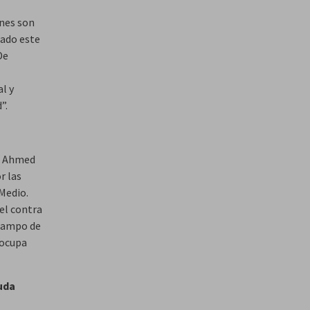
ones son
mado este
De
l y
”.
no Ahmed
r las
Medio.
ael contra
 campo de
 ocupa
uda