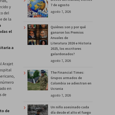
rias,
7 de agosto
ecido y
agosto 7, 2026
to del
e de la
a
Quiénes son y por qué
adas el
ganaron los Premios
Anuales de
Literatura 2026 e Historia
itaria a
2025, los escritores
galardonados?
agosto 7, 2026
l Arajet
ospital
The Financial Times:
mericano,
Grupos armados de
n número
Colombia se adiestran en
bado en
Ucrania
s de
agosto 7, 2026
Un niño asesinado cada
oto de
día desde el alto el fuego