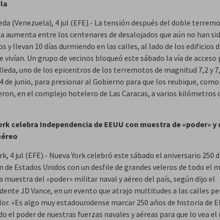
la
eda (Venezuela), 4 jul (EFE).- La tensión después del doble terrem
a aumenta entre los centenares de desalojados que aún no han si
s y llevan 10 días durmiendo en las calles, al lado de los edificios 
e vivían. Un grupo de vecinos bloqueó este sábado la vía de acceso 
leda, uno de los epicentros de los terremotos de magnitud 7,2 y 7,
4 de junio, para presionar al Gobierno para que los reubique, como
ron, en el complejo hotelero de Las Caracas, a varios kilómetros d
rk celebra Independencia de EEUU con muestra de «poder» y 
aéreo
k, 4 jul (EFE).- Nueva York celebró este sábado el aniversario 250 d
n de Estados Unidos con un desfile de grandes veleros de todo el m
muestra del «poder» militar naval y aéreo del país, según dijo el
dente JD Vance, en un evento que atrajo multitudes a las calles pes
alor. «Es algo muy estadounidense marcar 250 años de historia de E
do el poder de nuestras fuerzas navales y aéreas para que lo vea e