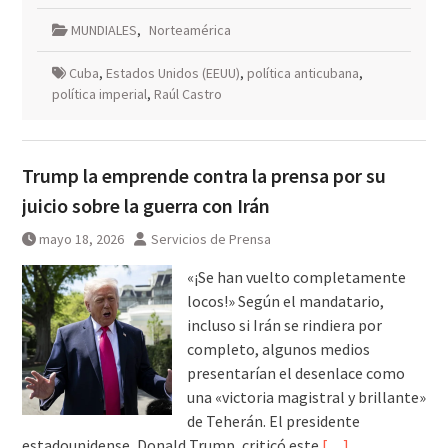
MUNDIALES
,
Norteamérica
Cuba
,
Estados Unidos (EEUU)
,
política anticubana
,
política imperial
,
Raúl Castro
Trump la emprende contra la prensa por su
juicio sobre la guerra con Irán
mayo 18, 2026
Servicios de Prensa
«¡Se han vuelto completamente
locos!» Según el mandatario,
incluso si Irán se rindiera por
completo, algunos medios
presentarían el desenlace como
una «victoria magistral y brillante»
de Teherán. El presidente
estadounidense, Donald Trump, criticó este
[…]