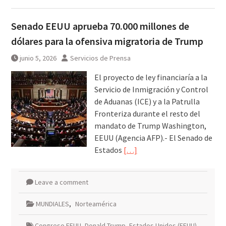
Senado EEUU aprueba 70.000 millones de
dólares para la ofensiva migratoria de Trump
junio 5, 2026
Servicios de Prensa
El proyecto de ley financiaría a la
Servicio de Inmigración y Control
de Aduanas (ICE) y a la Patrulla
Fronteriza durante el resto del
mandato de Trump Washington,
EEUU (Agencia AFP).- El Senado de
Estados
[…]
Leave a comment
MUNDIALES
,
Norteamérica
Congreso EEUU
,
Donald Trump
,
Estados Unidos (EEUU)
,