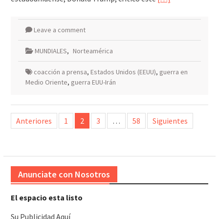
Leave a comment
MUNDIALES
,
Norteamérica
coacción a prensa
,
Estados Unidos (EEUU)
,
guerra en
Medio Oriente
,
guerra EUU-Irán
Paginación
Anteriores
1
2
3
…
58
Siguientes
de
entradas
Anunciate con Nosotros
El espacio esta listo
Su Publicidad Aquí