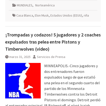
MUNDIALES
,
Norteamérica
Casa Blanca
,
Elon Musk
,
Estados Unidos (EEUU)
,
riña
¡Trompadas y codazos! 5 jugadores y 2 coaches
expulsados tras pelea entre Pistons y
Timberwolves (video)
marzo 31, 2025
Servicios de Prensa
MINNEAPOLIS.-Cinco jugadores y
dos entrenadores fueron
expulsados luego de que estalló
una pelea en el segundo cuarto del
partido de los Minnesota
Timberwolves contra los Detroit
Pistons el domingo. Detroit perdió
al entrenador principal JB Bickerstaff, al pívot Isaiah