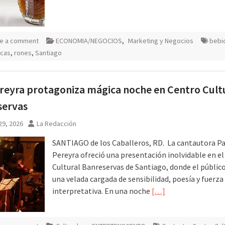
e a comment
ECONOMIA/NEGOCIOS
,
Marketing y Negocios
bebi
icas
,
rones
,
Santiago
reyra protagoniza mágica noche en Centro Cult
servas
29, 2026
La Redacción
SANTIAGO de los Caballeros, RD. La cantautora P
Pereyra ofreció una presentación inolvidable en e
Cultural Banreservas de Santiago, donde el público
una velada cargada de sensibilidad, poesía y fuerza
interpretativa. En una noche
[…]