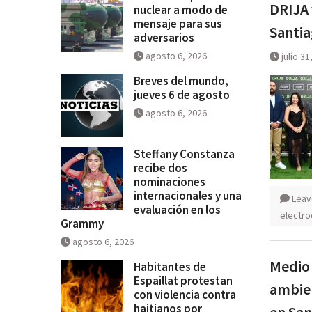
DRIJA 
nuclear a modo de
mensaje para sus
Santia
adversarios
agosto 6, 2026
julio 31
Breves del mundo,
jueves 6 de agosto
agosto 6, 2026
Steffany Constanza
recibe dos
nominaciones
internacionales y una
Leav
evaluación en los
electr
Grammy
agosto 6, 2026
Medio 
Habitantes de
Espaillat protestan
ambien
con violencia contra
haitianos por
en San