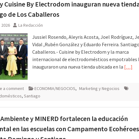
y Cuisine By Electrodom inauguran nueva tiend
go de Los Caballeros
, 2026
La Redacción
Jussiel Rosendo, Aleyris Acosta, Joel Rodríguez, J
Vidal ,Rubén González y Eduardo Ferreira. Santiag
Caballeros.- Cuisine by Electrodom y la marca
internacional de electrodomésticos empotrables 
inauguraron una nueva tienda ubicada en la
[…]
e a comment
ECONOMIA/NEGOCIOS
,
Marketing y Negocios
odomésticos
,
Santiago
Ambiente y MINERD fortalecen la educación
tal en las escuelas con Campamento Ecohéroes
to Domingo y Santiago