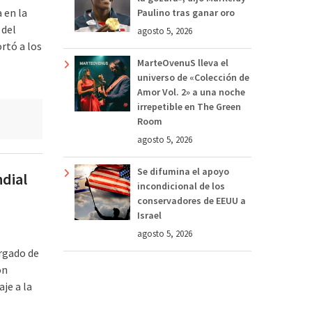
 en la
Paulino tras ganar oro
 del
agosto 5, 2026
rtó a los
MarteOvenuS lleva el
universo de «Colección de
Amor Vol. 2» a una noche
irrepetible en The Green
Room
agosto 5, 2026
Se difumina el apoyo
dial
incondicional de los
conservadores de EEUU a
Israel
agosto 5, 2026
rgado de
on
je a la