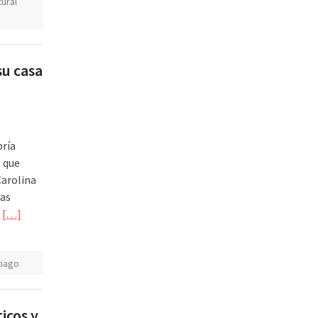
tural
su casa
bría
 que
Carolina
ras
a
[…]
tiago
icos y