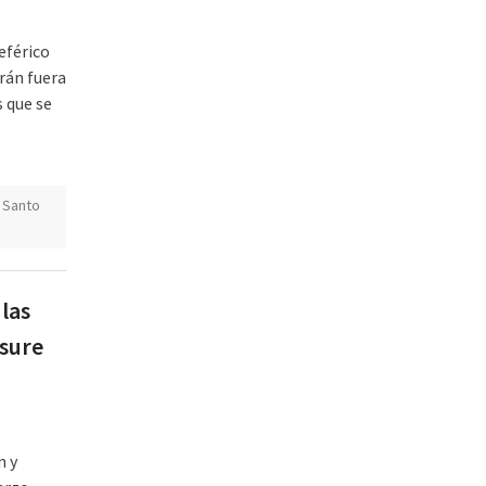
eférico
rán fuera
 que se
 Santo
las
sure
n y