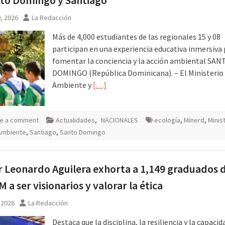
9, 2026
La Redacción
Más de 4,000 estudiantes de las regionales 15 y 08
participan en una experiencia educativa inmersiva
fomentar la conciencia y la acción ambiental SAN
DOMINGO (República Dominicana). – El Ministerio
Ambiente y
[…]
e a comment
Actualidades
,
NACIONALES
ecología
,
Minerd
,
Minis
Ambiente
,
Santiago
,
Santo Domingo
 Leonardo Aguilera exhorta a 1,149 graduados d
a ser visionarios y valorar la ética
, 2026
La Redacción
Destaca que la disciplina, la resiliencia y la capacid