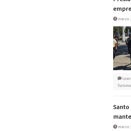
empre
marzo 
Leav
Turism
Santo 
mante
marzo 