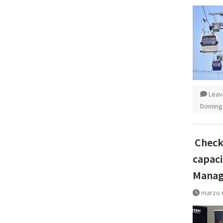
Leav
Doming
Check 
capaci
Mana
marzo 