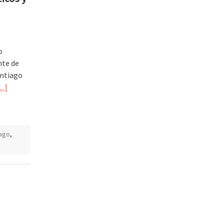
o
nte de
antiago
…]
iago
,