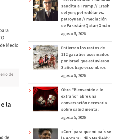
saudita a Trump // Crash
del yen; petrodólar vs.
petroyuan // mediación
de Pakistán/Qatar/Omán
 para
agosto 5, 2026
TO
 de Medio
Entierran los restos de
112 gazatíes asesinados
por Israel que estuvieron
3 años bajo escombros
terio de
agosto 5, 2026
Obra “Bienvenido a lo
extraño” abre una
e la
conversación necesaria
sobre salud mental
agosto 5, 2026
«Corrí para que mi país se
ad de
la gozara», dijo Marileidy