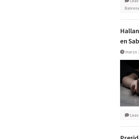
Leav
Banres
Hallan
en Sab
marzo 
Leav
Presid