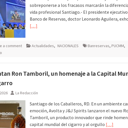
sobreponerse a los fracasos marcarán la diferencia
vida profesional Santiago.- El presidente ejecutivo
Banco de Reservas, doctor Leonardo Aguilera, exho
[…]
e a comment
Actualidades
,
NACIONALES
Banreservas
,
PUCMM
,
go
tan Ron Tamboril, un homenaje a la Capital Mun
garro
 2026
La Redacción
Santiago de los Caballeros, RD. En un ambiente ca
emoción, Avolta y J&J Spirits lanzaron el nuevo R
Tamboril, un producto innovador que rinde homena
capital mundial del cigarro y al orgullo
[…]