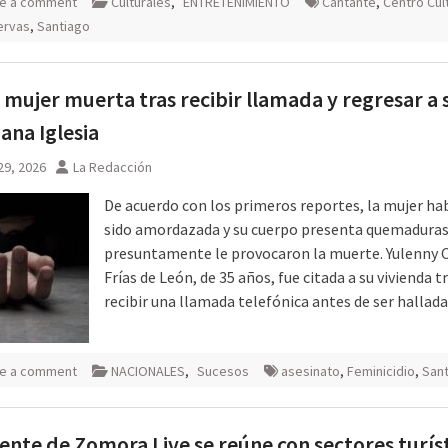
e a comment
Culturales
,
ENTRETENIMIENTO
Cantante
,
Centro Cul
ervas
,
Santiago
 mujer muerta tras recibir llamada y regresar a 
ana Iglesia
29, 2026
La Redacción
De acuerdo con los primeros reportes, la mujer ha
sido amordazada y su cuerpo presenta quemaduras
presuntamente le provocaron la muerte. Yulenny 
Frías de León, de 35 años, fue citada a su vivienda t
recibir una llamada telefónica antes de ser hallad
e a comment
NACIONALES
,
Sucesos
asesinato
,
Feminicidio
,
San
ente de Zomora Live se reúne con sectores turíst