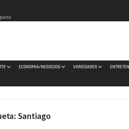
agosto
y una
tan con
El
RTE
ECONOMIA/NEGOCIOS
VARIEDADES
ENTRETEN
a al
ciones
to 2026
de
na noche
ueta:
Santiago
do de