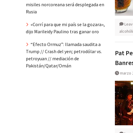
misiles norcoreana será desplegada en
Rusia
Leav
«Corrí para que mi país se la gozara»,
alcohól
dijo Marileidy Paulino tras ganar oro
“Efecto Ormuz”: llamada saudita a
Trump // Crash del yen; petrodólar vs.
Pat Pe
petroyuan // mediación de
Banre
Pakistán/Qatar/Omán
marzo 