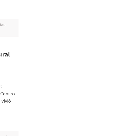
das
ural
at
l Centro
 vivió