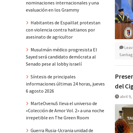
nominaciones internacionales y una
evaluación en los Grammy
Habitantes de Espaillat protestan
con violencia contra haitianos por
asesinato de agricultor
Leav
Musulmán médico progresista El
Santia
Sayed será candidato demócrata al
Senado pese al lobby israelí
Presen
Síntesis de principales
informaciones últimas 24 horas, jueves
del Ci
6 agosto 2026
abril 9,
MarteOvenuS lleva el universo de
«Colección de Amor Vol. 2» a una noche
irrepetible en The Green Room
Guerra Rusia-Ucrania unidad de