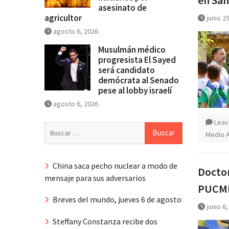
asesinato de
agricultor
junio 2
agosto 6, 2026
Musulmán médico
progresista El Sayed
será candidato
demócrata al Senado
pese al lobby israelí
agosto 6, 2026
Leav
Buscar:
Medio 
China saca pecho nuclear a modo de
Doctor
mensaje para sus adversarios
PUCMM 
Breves del mundo, jueves 6 de agosto
junio 6
Steffany Constanza recibe dos