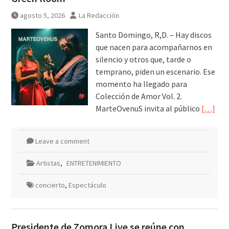
galardonados?
agosto 5, 2026
La Redacción
Santo Domingo, R,D. – Hay discos
que nacen para acompañarnos en
silencio y otros que, tarde o
temprano, piden un escenario. Ese
momento ha llegado para
Colección de Amor Vol. 2.
MarteOvenuS invita al público
[…]
Leave a comment
Artistas
,
ENTRETENIMIENTO
concierto
,
Espectáculo
Presidente de Zomora Live se reúne con