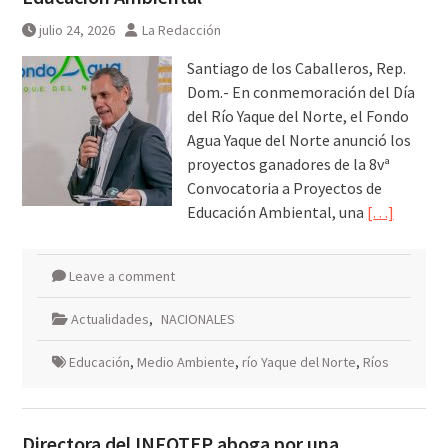
una noche irrepetible en The
Green Room
julio 24, 2026
La Redacción
Santiago de los Caballeros, Rep.
Dom.- En conmemoración del Día
del Río Yaque del Norte, el Fondo
Agua Yaque del Norte anunció los
proyectos ganadores de la 8vª
Convocatoria a Proyectos de
Educación Ambiental, una
[…]
Leave a comment
Actualidades
,
NACIONALES
Educación
,
Medio Ambiente
,
río Yaque del Norte
,
Ríos
Directora del INFOTEP aboga por una