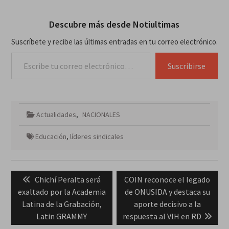
Descubre más desde Notiultimas
Suscríbete y recibe las últimas entradas en tu correo electrónico.
Escribe tu correo electrónico…
Suscribirse
Actualidades
,
NACIONALES
Educación
,
líderes sindicales
Navegación
Previous
Next
Chichí Peralta será
COIN reconoce el legado
de
post:
post:
exaltado por la Academia
de ONUSIDA y destaca su
entradas
Latina de la Grabación,
aporte decisivo a la
Latin GRAMMY
respuesta al VIH en RD