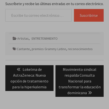
Suscríbete y recibe las últimas entradas en tu correo electrónico.
Escribe tu correo electrónico…
Suscribirse
Artistas
,
ENTRETENIMIENTO
Cantante
,
premios Grammy Latino
,
reconocimientos
Navegación
Previous
Next
Lokelma de
Movimiento sindical
de
post:
post:
AstraZeneca: Nueva
respalda Consulta
entradas
opción de tratamiento
Nacional para
para la hiperkalemia
transformar la educación
dominicana