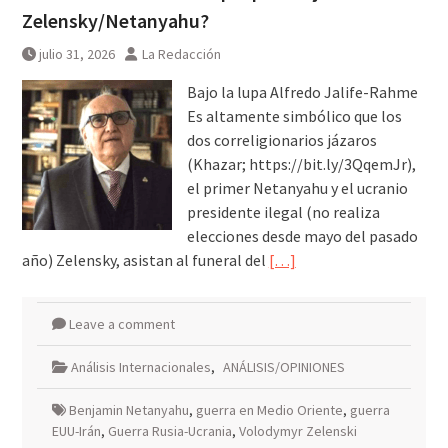
Zelensky/Netanyahu?
julio 31, 2026
La Redacción
Bajo la lupa Alfredo Jalife-Rahme
Es altamente simbólico que los
dos correligionarios jázaros
(Khazar; https://bit.ly/3QqemJr),
el primer Netanyahu y el ucranio
presidente ilegal (no realiza
elecciones desde mayo del pasado
año) Zelensky, asistan al funeral del
[…]
Leave a comment
Análisis Internacionales
,
ANÁLISIS/OPINIONES
Benjamin Netanyahu
,
guerra en Medio Oriente
,
guerra
EUU-Irán
,
Guerra Rusia-Ucrania
,
Volodymyr Zelenski