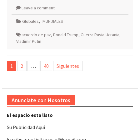
Leave a comment
Globales
,
MUNDIALES
acuerdo de paz
,
Donald Trump
,
Guerra Rusia-Ucrania
,
Vladímir Putin
Paginación
1
2
…
40
Siguientes
de
entradas
Anunciate con Nosotros
El espacio esta listo
Su Publicidad Aquí
Escribe a: notiultimas.rd@gmail.com