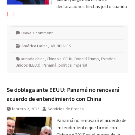
declaraciones hechas justo cuando
[…]
Leave a comment
América Latina
,
MUNDIALES
armada china
,
China vs. EEUU
,
Donald Trump
,
Estados
Unidos (EEUU)
,
Panamá
,
política imperial
Se doblega ante EEUU: Panamá no renovará
acuerdo de entendimiento con China
febrero 2, 2025
Servicios de Prensa
Panamá no renovará el acuerdo de
entendimiento que firmó con
China en 2017 en el marco de la