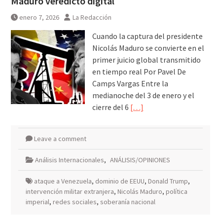
Maduro veredicto digital
enero 7, 2026
La Redacción
Cuando la captura del presidente
Nicolás Maduro se convierte en el
primer juicio global transmitido
en tiempo real Por Pavel De
Camps Vargas Entre la
medianoche del 3 de enero y el
cierre del 6
[…]
Leave a comment
Análisis Internacionales
,
ANÁLISIS/OPINIONES
ataque a Venezuela
,
dominio de EEUU
,
Donald Trump
,
intervención militar extranjera
,
Nicolás Maduro
,
política
imperial
,
redes sociales
,
soberanía nacional