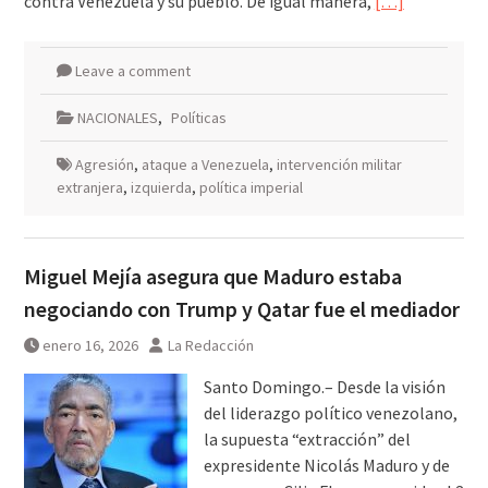
contra Venezuela y su pueblo. De igual manera,
[…]
Leave a comment
NACIONALES
,
Políticas
Agresión
,
ataque a Venezuela
,
intervención militar
extranjera
,
izquierda
,
política imperial
Miguel Mejía asegura que Maduro estaba
negociando con Trump y Qatar fue el mediador
enero 16, 2026
La Redacción
Santo Domingo.– Desde la visión
del liderazgo político venezolano,
la supuesta “extracción” del
expresidente Nicolás Maduro y de