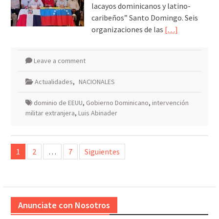
lacayos dominicanos y latino-
caribeños” Santo Domingo. Seis
organizaciones de las
[…]
Leave a comment
Actualidades
,
NACIONALES
dominio de EEUU
,
Gobierno Dominicano
,
intervención
militar extranjera
,
Luis Abinader
Paginación
1
2
…
7
Siguientes
de
entradas
Anunciate con Nosotros