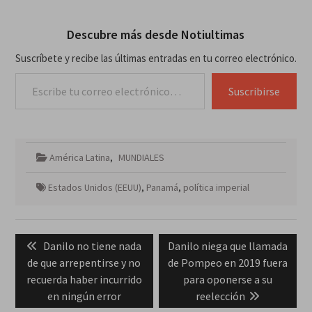
Descubre más desde Notiultimas
Suscríbete y recibe las últimas entradas en tu correo electrónico.
Escribe tu correo electrónico…
Suscribirse
América Latina
,
MUNDIALES
Estados Unidos (EEUU)
,
Panamá
,
política imperial
Navegación
Previous
Next
Danilo no tiene nada
Danilo niega que llamada
de
post:
post:
de que arrepentirse y no
de Pompeo en 2019 fuera
entradas
recuerda haber incurrido
para oponerse a su
en ningún error
reelección