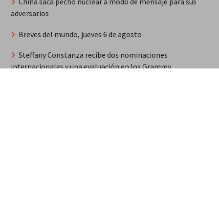
China saca pecho nuclear a modo de mensaje para sus
adversarios
Breves del mundo, jueves 6 de agosto
Steffany Constanza recibe dos nominaciones
internacionales y una evaluación en los Grammy
Habitantes de Espaillat protestan con violencia contra
haitianos por asesinato de agricultor
Musulmán médico progresista El Sayed será candidato
demócrata al Senado pese al lobby israelí
Síntesis de principales informaciones últimas 24 horas,
jueves 6 agosto 2026
MarteOvenuS lleva el universo de «Colección de Amor
Vol. 2» a una noche irrepetible en The Green Room
Guerra Rusia-Ucrania unidad de misiles norcoreana será