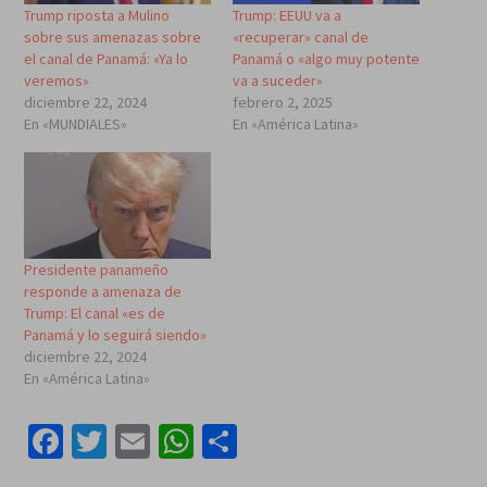
Trump riposta a Mulino
Trump: EEUU va a
sobre sus amenazas sobre
«recuperar» canal de
el canal de Panamá: «Ya lo
Panamá o «algo muy potente
veremos»
va a suceder»
diciembre 22, 2024
febrero 2, 2025
En «MUNDIALES»
En «América Latina»
Presidente panameño
responde a amenaza de
Trump: El canal «es de
Panamá y lo seguirá siendo»
diciembre 22, 2024
En «América Latina»
Facebook
Twitter
Email
WhatsApp
Compartir