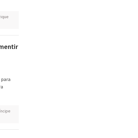
rique
 mentir
 para
ra
íncipe