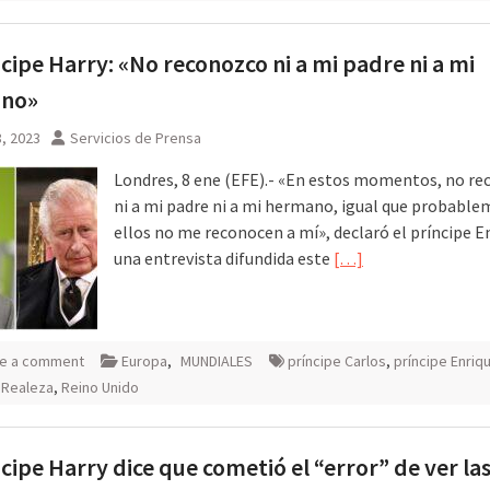
ncipe Harry: «No reconozco ni a mi padre ni a mi
no»
, 2023
Servicios de Prensa
Londres, 8 ene (EFE).- «En estos momentos, no r
ni a mi padre ni a mi hermano, igual que probabl
ellos no me reconocen a mí», declaró el príncipe E
una entrevista difundida este
[…]
e a comment
Europa
,
MUNDIALES
príncipe Carlos
,
príncipe Enriq
,
Realeza
,
Reino Unido
ncipe Harry dice que cometió el “error” de ver la