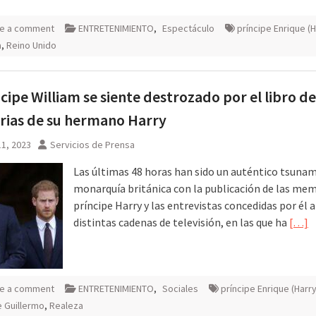
e a comment
ENTRETENIMIENTO
,
Espectáculo
príncipe Enrique (H
a
,
Reino Unido
ncipe William se siente destrozado por el libro de
ias de su hermano Harry
1, 2023
Servicios de Prensa
Las últimas 48 horas han sido un auténtico tsunam
monarquía británica con la publicación de las mem
príncipe Harry y las entrevistas concedidas por él a
distintas cadenas de televisión, en las que ha
[…]
e a comment
ENTRETENIMIENTO
,
Sociales
príncipe Enrique (Harry
e Guillermo
,
Realeza