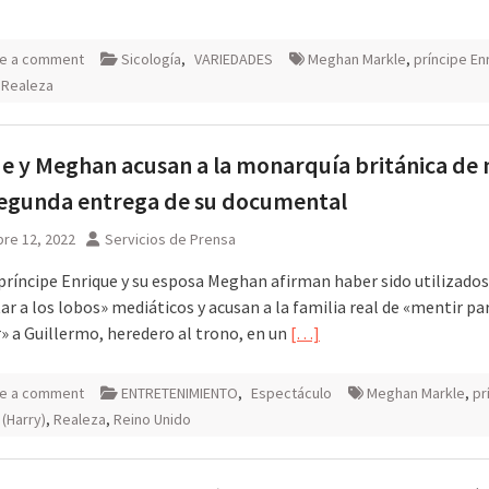
e a comment
Sicología
,
VARIEDADES
Meghan Markle
,
príncipe En
,
Realeza
e y Meghan acusan a la monarquía británica de
segunda entrega de su documental
re 12, 2022
Servicios de Prensa
 príncipe Enrique y su esposa Meghan afirman haber sido utilizados
r a los lobos» mediáticos y acusan a la familia real de «mentir pa
» a Guillermo, heredero al trono, en un
[…]
e a comment
ENTRETENIMIENTO
,
Espectáculo
Meghan Markle
,
pr
 (Harry)
,
Realeza
,
Reino Unido