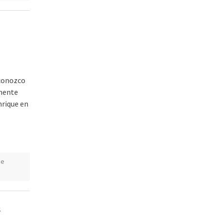
econozco
emente
nrique en
ue
s