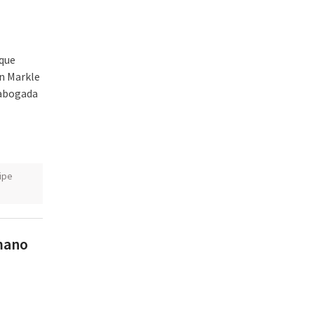
 que
an Markle
a abogada
ipe
rmano