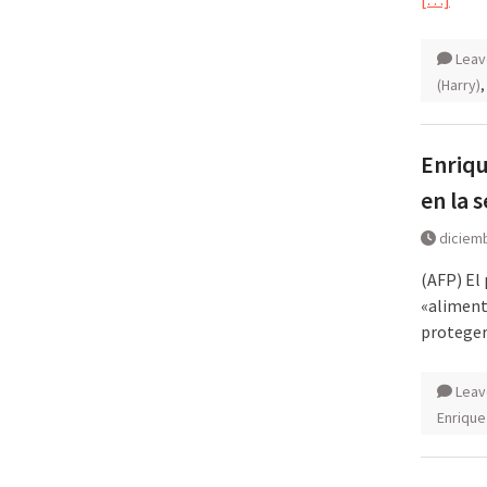
Leav
(Harry)
Enriqu
en la 
diciemb
(AFP) El
«alimenta
proteger
Leav
Enrique