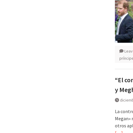
Leav
príncip
“El co
y Megh
diciemb
La contro
Megan» n
otros ap
[…]