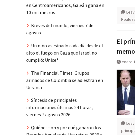
en Centroamericanos, Galván gana en
Leav
10 mil metros
Realez
Breves del mundo, viernes 7 de
agosto
El prí
Un niño asesinado cada día desde el
memor
alto el fuego en Gaza que Israel no
cumplió: Unicef
enero 1
The Financial Times: Grupos
armados de Colombia se adiestran en
Ucrania
Síntesis de principales
informaciones últimas 24 horas,
viernes 7 agosto 2026
Leav
Quiénes son y por qué ganaron los
príncip
Premios Anuales de Literatura 2026 e