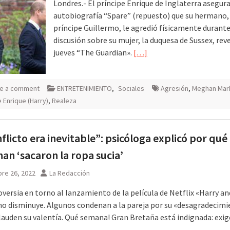
Londres.- El príncipe Enrique de Inglaterra asegura
autobiografía “Spare” (repuesto) que su hermano, 
príncipe Guillermo, le agredió físicamente durant
discusión sobre su mujer, la duquesa de Sussex, rev
jueves “The Guardian».
[…]
e a comment
ENTRETENIMIENTO
,
Sociales
Agresión
,
Meghan Mar
e Enrique (Harry)
,
Realeza
nflicto era inevitable”: psicóloga explicó por qué
an ‘sacaron la ropa sucia’
re 26, 2022
La Redacción
versia en torno al lanzamiento de la película de Netflix «Harry an
o disminuye. Algunos condenan a la pareja por su «desagradecimi
lauden su valentía. Qué semana! Gran Bretaña está indignada: exig