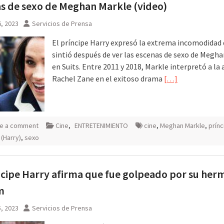
s de sexo de Meghan Markle (video)
, 2023
Servicios de Prensa
El príncipe Harry expresó la extrema incomodidad
sintió después de ver las escenas de sexo de Megh
en Suits. Entre 2011 y 2018, Markle interpretó a l
Rachel Zane en el exitoso drama
[…]
e a comment
Cine
,
ENTRETENIMIENTO
cine
,
Meghan Markle
,
prínc
 (Harry)
,
sexo
ncipe Harry afirma que fue golpeado por su he
m
, 2023
Servicios de Prensa