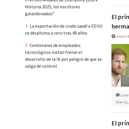
Historia 2025, los escritores
galardonados?
El prí
herma
La exportación de crudo saudí a EEUU
se desploma a cero tras 40 años
enero 8
Centenares de empleados
tecnológicos instan frenar el
desarrollo de la IA por peligro de que se
salga de control
Leav
(Harry)
El prí