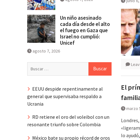
junio 6
Un niño asesinado
cada día desde el alto
el fuego en Gaza que
Israel no cumplió:
Unicef
agosto 7, 2026
Leav
Buscar:
El prí
EEUU despide repentinamente al
general que supervisaba respaldo a
famili
Ucrania
marzo 
RD retiene el oro del voleibol con un
Londres,
resonante triunfo sobre Colombia
«ligeram
lo ayudó
México bate su propio récord de oros