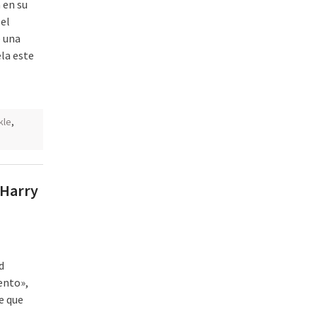
 en su
el
e una
ela este
kle
,
 Harry
d
ento»,
e que