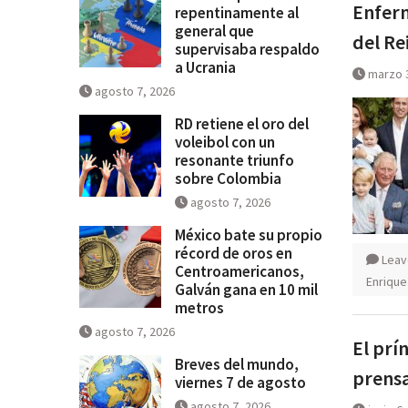
Enferm
repentinamente al
general que
del Re
supervisaba respaldo
a Ucrania
marzo 
agosto 7, 2026
RD retiene el oro del
voleibol con un
resonante triunfo
sobre Colombia
agosto 7, 2026
México bate su propio
récord de oros en
Leav
Centroamericanos,
Enrique
Galván gana en 10 mil
metros
agosto 7, 2026
El prí
Breves del mundo,
prensa
viernes 7 de agosto
agosto 7, 2026