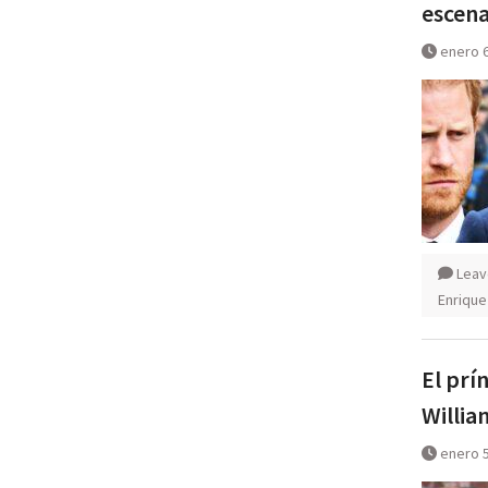
escena
enero 6
Leav
Enrique
El prí
Willia
enero 5