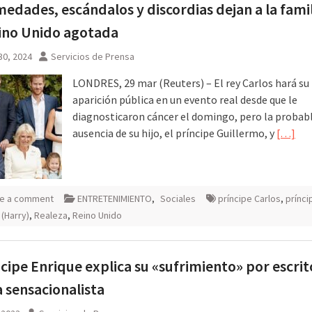
edades, escándalos y discordias dejan a la famil
ino Unido agotada
30, 2024
Servicios de Prensa
LONDRES, 29 mar (Reuters) – El rey Carlos hará su
aparición pública en un evento real desde que le
diagnosticaron cáncer el domingo, pero la probab
ausencia de su hijo, el príncipe Guillermo, y
[…]
e a comment
ENTRETENIMIENTO
,
Sociales
príncipe Carlos
,
prínci
 (Harry)
,
Realeza
,
Reino Unido
ncipe Enrique explica su «sufrimiento» por escrit
 sensacionalista