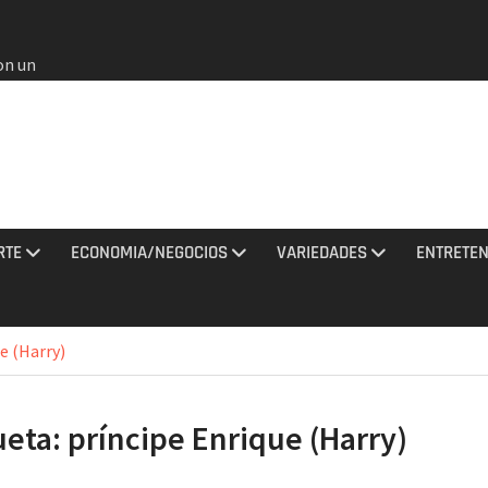
on un
bia
e oros
gana en
 agosto
e el
l no
RTE
ECONOMIA/NEGOCIOS
VARIEDADES
ENTRETEN
rmados
rania
e (Harry)
ciones
sto
ueta:
príncipe Enrique (Harry)
al
do a