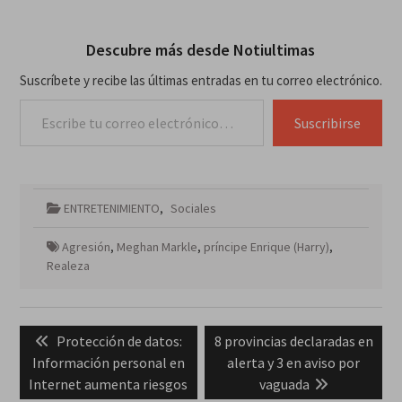
Descubre más desde Notiultimas
Suscríbete y recibe las últimas entradas en tu correo electrónico.
Escribe tu correo electrónico…
Suscribirse
ENTRETENIMIENTO
,
Sociales
Agresión
,
Meghan Markle
,
príncipe Enrique (Harry)
,
Realeza
Navegación
Previous
Next
Protección de datos:
8 provincias declaradas en
de
post:
post:
Información personal en
alerta y 3 en aviso por
entradas
Internet aumenta riesgos
vaguada