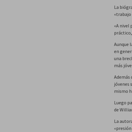
La biógra
«trabajo 
«A nivel 
práctico,
Aunque l
en gener
una brec
más jóve
Además d
jóvenes 
mismo hi
Luego pa
de Willia
La autor
«presión