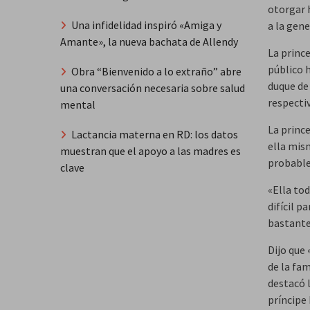
otorgar 
Una infidelidad inspiró «Amiga y
a la gene
Amante», la nueva bachata de Allendy
La prince
público h
Obra “Bienvenido a lo extraño” abre
duque de 
una conversación necesaria sobre salud
respecti
mental
La prince
Lactancia materna en RD: los datos
ella mis
muestran que el apoyo a las madres es
probable
clave
«Ella tod
difícil p
bastante 
Dijo que
de la fa
destacó 
príncipe