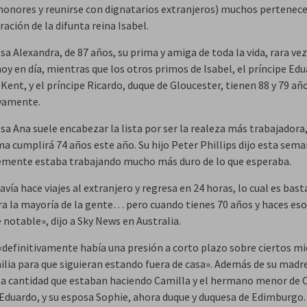
honores y reunirse con dignatarios extranjeros) muchos pertenec
ración de la difunta reina Isabel.
sa Alexandra, de 87 años, su prima y amiga de toda la vida, rara vez
oy en día, mientras que los otros primos de Isabel, el príncipe Edu
Kent, y el príncipe Ricardo, duque de Gloucester, tienen 88 y 79 añ
vamente.
sa Ana suele encabezar la lista por ser la realeza más trabajadora
ma cumplirá 74 años este año. Su hijo Peter Phillips dijo esta sem
mente estaba trabajando mucho más duro de lo que esperaba.
avía hace viajes al extranjero y regresa en 24 horas, lo cual es bas
ara la mayoría de la gente… pero cuando tienes 70 años y haces eso
notable», dijo a Sky News en Australia.
 «definitivamente había una presión a corto plazo sobre ciertos 
milia para que siguieran estando fuera de casa». Además de su madr
la cantidad que estaban haciendo Camilla y el hermano menor de C
 Eduardo, y su esposa Sophie, ahora duque y duquesa de Edimburgo.