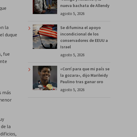
nueva bachata de Allendy
 que
agosto 5, 2026
on la
Se difumina el apoyo
incondicional de los
 el duque
conservadores de EEUU a
Israel
, fue
agosto 5, 2026
ante
«Corrí para que mi país se
la gozara», dijo Marileidy
Paulino tras ganar oro
agosto 5, 2026
as más
 menor
uy
de la
ificios,