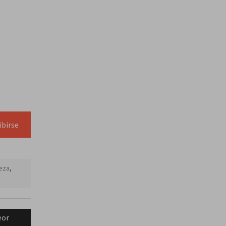
ibirse
eza
,
eor