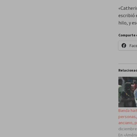
«Catheri
escribió
hilo, y es
Comparte 
Fac
Relaciona
Banda hai
personas,
anciano, p
diciembre
En «Améri