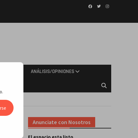
Facebook
Twitter
Instagram
IMIENTO
ANÁLISIS/OPINIONES
o.
da
rse
Anunciate con Nosotros
El espacio esta listo