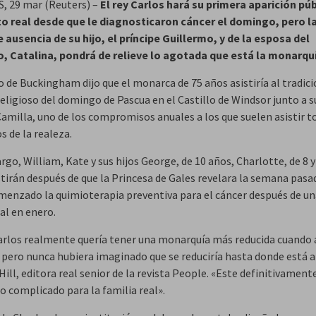
 29 mar (Reuters) –
El rey Carlos hará su primera aparición púb
o real desde que le diagnosticaron cáncer el domingo, pero l
 ausencia de su hijo, el príncipe Guillermo, y de la esposa del
, Catalina, pondrá de relieve lo agotada que está la monarqu
o de Buckingham dijo que el monarca de 75 años asistiría al tradic
religioso del domingo de Pascua en el Castillo de Windsor junto a s
Camilla, uno de los compromisos anuales a los que suelen asistir t
 de la realeza.
go, William, Kate y sus hijos George, de 10 años, Charlotte, de 8 y
stirán después de que la Princesa de Gales revelara la semana pasa
menzado la quimioterapia preventiva para el cáncer después de un
l en enero.
Carlos realmente quería tener una monarquía más reducida cuando
, pero nunca hubiera imaginado que se reduciría hasta donde está 
 Hill, editora real senior de la revista People. «Este definitivament
complicado para la familia real».