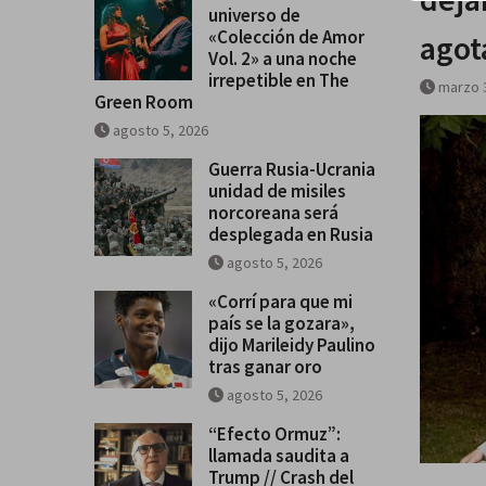
universo de
«Colección de Amor Vol. 2» a u
«Colección de Amor
agot
irrepetible en The Green Room
Vol. 2» a una noche
irrepetible en The
marzo 
Green Room
agosto 5, 2026
Guerra Rusia-Ucrania
unidad de misiles
norcoreana será
desplegada en Rusia
agosto 5, 2026
«Corrí para que mi
país se la gozara»,
dijo Marileidy Paulino
tras ganar oro
agosto 5, 2026
“Efecto Ormuz”:
llamada saudita a
Trump // Crash del