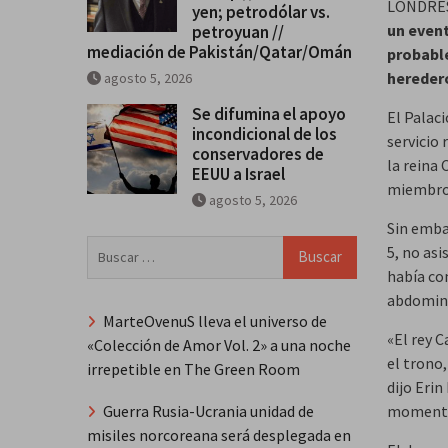
LONDRES,
yen; petrodólar vs.
un event
petroyuan //
mediación de Pakistán/Qatar/Omán
probable
heredero
agosto 5, 2026
Se difumina el apoyo
El Palaci
incondicional de los
servicio 
conservadores de
la reina 
EEUU a Israel
miembros
agosto 5, 2026
Sin embar
Buscar:
5, no asi
había co
abdomina
MarteOvenuS lleva el universo de
«El rey 
«Colección de Amor Vol. 2» a una noche
el trono
irrepetible en The Green Room
dijo Erin
momento 
Guerra Rusia-Ucrania unidad de
misiles norcoreana será desplegada en