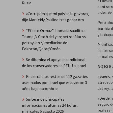
El deseo
Rusia
contrarr
vivían d
«Corrí para que mi país se la gozara»,
dijo Marileidy Paulino tras ganar oro
Pero aho
partida d
“Efecto Ormuz”: llamada saudita a
y la duqu
Trump // Crash del yen; petrodólar vs.
petroyuan // mediación de
Mientras
Pakistán/Qatar/Omán
desterrad
sexual e
Se difumina el apoyo incondicional
de los conservadores de EEUU a Israel
NO ES B
«Bueno, 
Entierran los restos de 112 gazatíes
alrededo
asesinados por Israel que estuvieron 3
del rey, 
años bajo escombros
«Desde m
Síntesis de principales
seguro d
informaciones últimas 24 horas,
realeza 
miércoles 5 agosto 2026