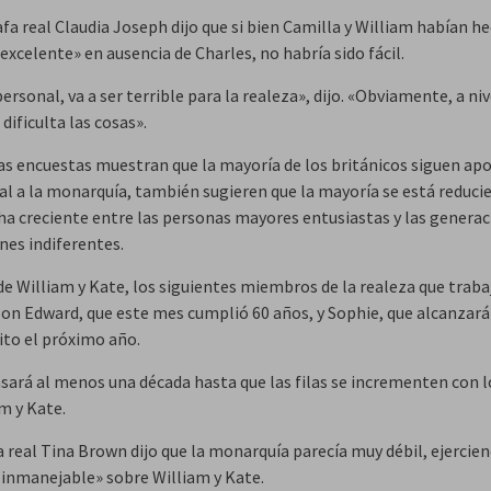
fa real Claudia Joseph dijo que si bien Camilla y William habían h
excelente» en ausencia de Charles, no habría sido fácil.
personal, va a ser terrible para la realeza», dijo. «Obviamente, a niv
 dificulta las cosas».
as encuestas muestran que la mayoría de los británicos siguen ap
al a la monarquía, también sugieren que la mayoría se está reduci
ha creciente entre las personas mayores entusiastas y las genera
nes indiferentes.
e William y Kate, los siguientes miembros de la realeza que trab
son Edward, que este mes cumplió 60 años, y Sophie, que alcanzará
to el próximo año.
sará al menos una década hasta que las filas se incrementen con l
m y Kate.
a real Tina Brown dijo que la monarquía parecía muy débil, ejercie
 inmanejable» sobre William y Kate.