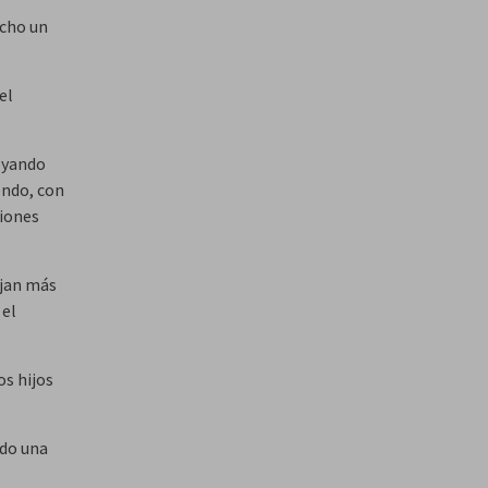
echo un
el
oyando
endo, con
ciones
ajan más
 el
os hijos
ndo una