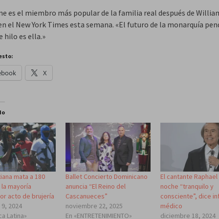
ne es el miembro más popular de la familia real después de Willia
 en el New York Times esta semana. «El futuro de la monarquía pen
e hilo es ella.»
esto:
ebook
X
do
tiana mata a 180
Ballet Concierto Dominicano
El cantante Raphael
 la mayoría
anuncia “El Reino del
noche “tranquilo y
or acto de brujería
Cascanueces”
consciente”, dice i
 9, 2024
noviembre 22, 2025
médico
ca Latina»
En «ENTRETENIMIENTO»
diciembre 18, 2024