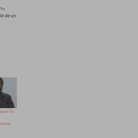
m»,
de de un
 pasó la
nforme