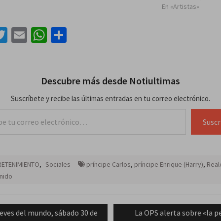
En «Artistas»
acebook
Twitter
Email
WhatsApp
Compartir
Descubre más desde Notiultimas
Suscríbete y recibe las últimas entradas en tu correo electrónico.
lectrónico…
Suscr
RETENIMIENTO
,
Sociales
príncipe Carlos
,
príncipe Enrique (Harry)
,
Real
nido
ación
evious
Next
eves del mundo, sábado 30 de
La OPS alerta sobre «la p