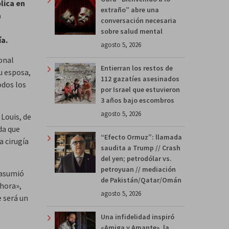
lica en
extraño” abre una
a
conversación necesaria
sobre salud mental
ía.
agosto 5, 2026
ional
Entierran los restos de
u esposa,
112 gazatíes asesinados
odos los
por Israel que estuvieron
3 años bajo escombros
agosto 5, 2026
 Louis, de
da que
“Efecto Ormuz”: llamada
a cirugía
saudita a Trump // Crash
del yen; petrodólar vs.
petroyuan // mediación
 asumió
de Pakistán/Qatar/Omán
ahora»,
agosto 5, 2026
e será un
Una infidelidad inspiró
«Amiga y Amante», la