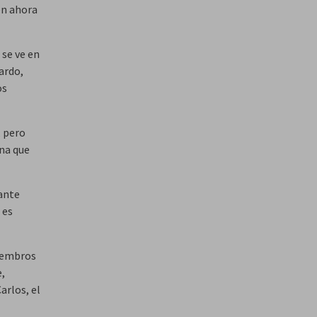
en ahora
 se ve en
ardo,
os
, pero
ana que
tante
 es
miembros
e,
arlos, el