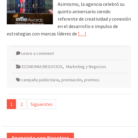
Asimismo, la agencia celebró su
quinto aniversario siendo
referente de creatividad y conexión
en el desarrollo e impulso de
estrategias con marcas líderes de
[…]
Leave a comment
ECONOMIA/NEGOCIOS
,
Marketing y Negocios
campaña publicitaria
,
premiación
,
premios
Paginación
1
2
Siguientes
de
entradas
Anunciate con Nosotros