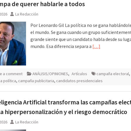
mpa de querer hablarle a todos
 2026
La Redacción
Por Leonardo Gil La política no se gana hablándol
el mundo. Se gana cuando un grupo suficientemen
grande siente que un candidato habla desde su luga
mundo. Esa diferencia separa a
[…]
e a comment
ANÁLISIS/OPINIONES
,
Artículos
campaña electoral
,
 política
,
campaña publicitaria
,
candidatos presidenciales
eligencia Artificial transforma las campañas elec
la hiperpersonalización y el riesgo democrático
 2026
La Redacción