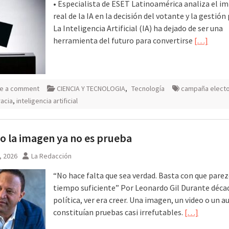
• Especialista de ESET Latinoamérica analiza el i
real de la IA en la decisión del votante y la gestión 
La Inteligencia Artificial (IA) ha dejado de ser una
herramienta del futuro para convertirse
[…]
e a comment
CIENCIA Y TECNOLOGIA
,
Tecnología
campaña electo
acia
,
inteligencia artificial
 la imagen ya no es prueba
8, 2026
La Redacción
“No hace falta que sea verdad. Basta con que parezc
tiempo suficiente” Por Leonardo Gil Durante déca
política, ver era creer. Una imagen, un video o un a
constituían pruebas casi irrefutables.
[…]