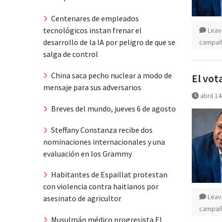
Centenares de empleados
tecnológicos instan frenar el
Leav
desarrollo de la IA por peligro de que se
campaña
salga de control
China saca pecho nuclear a modo de
El vot
mensaje para sus adversarios
abril 1
Breves del mundo, jueves 6 de agosto
Steffany Constanza recibe dos
nominaciones internacionales y una
evaluación en los Grammy
Habitantes de Espaillat protestan
con violencia contra haitianos por
Leav
asesinato de agricultor
campaña
Musulmán médico progresista El