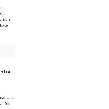
nta
, se
stumbre
ebate
 otra
onales del
il. Sin
y