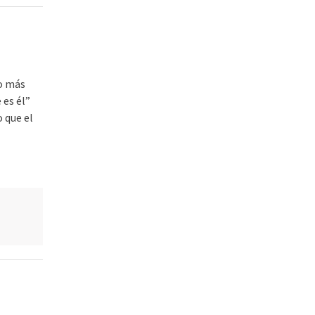
to más
 es él”
 que el