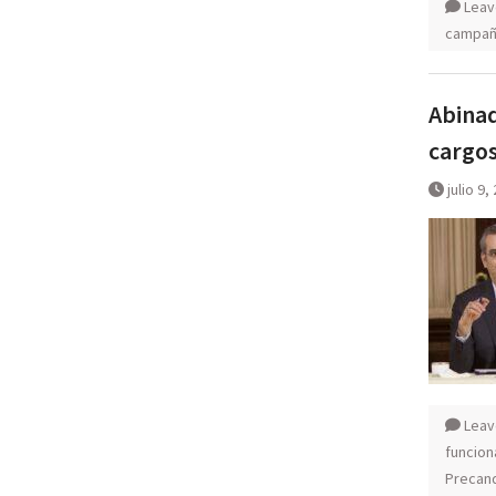
Leav
campaña
Abinad
cargos
julio 9,
Leav
funcion
Precan