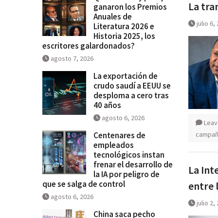
La tra
ganaron los Premios
Historia 2025, los escritores
Anuales de
galardonados?
julio 6,
Literatura 2026 e
Historia 2025, los
escritores galardonados?
agosto 7, 2026
La exportación de
crudo saudí a EEUU se
desploma a cero tras
40 años
agosto 6, 2026
Leav
Centenares de
campaña
empleados
tecnológicos instan
frenar el desarrollo de
La Int
la IA por peligro de
que se salga de control
entre 
agosto 6, 2026
julio 2,
China saca pecho