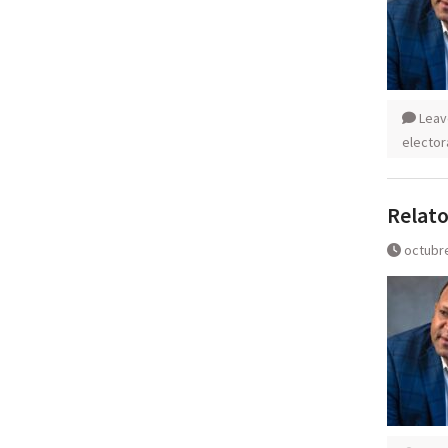
Leav
elector
Relato
octubre