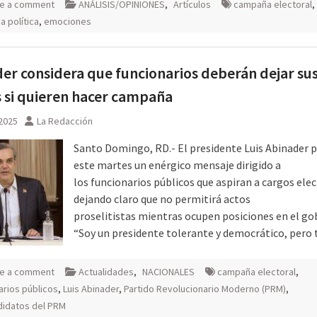
e a comment
ANÁLISIS/OPINIONES
,
Artículos
campaña electoral
,
 política
,
emociones
er considera que funcionarios deberán dejar su
 si quieren hacer campaña
 2025
La Redacción
Santo Domingo, RD.- El presidente Luis Abinader p
este martes un enérgico mensaje dirigido a
los funcionarios públicos que aspiran a cargos elec
dejando claro que no permitirá actos
proselitistas mientras ocupen posiciones en el go
“Soy un presidente tolerante y democrático, pero
e a comment
Actualidades
,
NACIONALES
campaña electoral
,
arios públicos
,
Luis Abinader
,
Partido Revolucionario Moderno (PRM)
,
didatos del PRM