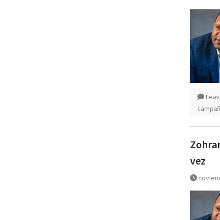
Leav
campaña
Zohran
vez
noviem