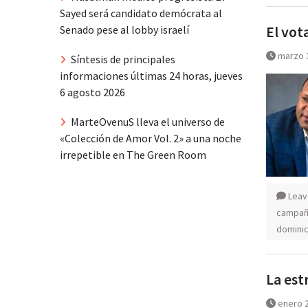
Sayed será candidato demócrata al
El vot
Senado pese al lobby israelí
marzo 
Síntesis de principales
informaciones últimas 24 horas, jueves
6 agosto 2026
MarteOvenuS lleva el universo de
«Colección de Amor Vol. 2» a una noche
irrepetible en The Green Room
Leav
campaña
domini
La est
enero 2