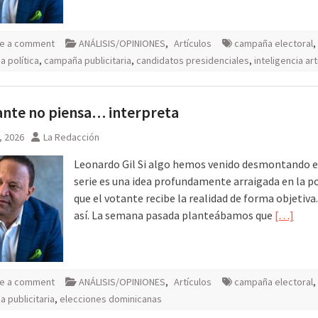
e a comment
ANÁLISIS/OPINIONES
,
Artículos
campaña electoral
,
 política
,
campaña publicitaria
,
candidatos presidenciales
,
inteligencia arti
ante no piensa… interpreta
4, 2026
La Redacción
Leonardo Gil Si algo hemos venido desmontando e
serie es una idea profundamente arraigada en la po
que el votante recibe la realidad de forma objetiva
así. La semana pasada planteábamos que
[…]
e a comment
ANÁLISIS/OPINIONES
,
Artículos
campaña electoral
,
 publicitaria
,
elecciones dominicanas