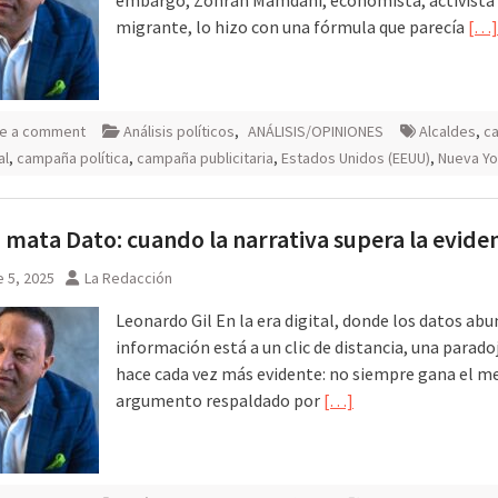
migrante, lo hizo con una fórmula que parecía
[…]
e a comment
Análisis políticos
,
ANÁLISIS/OPINIONES
Alcaldes
,
c
al
,
campaña política
,
campaña publicitaria
,
Estados Unidos (EEUU)
,
Nueva Yo
 mata Dato: cuando la narrativa supera la evide
 5, 2025
La Redacción
Leonardo Gil En la era digital, donde los datos abu
información está a un clic de distancia, una parado
hace cada vez más evidente: no siempre gana el m
argumento respaldado por
[…]