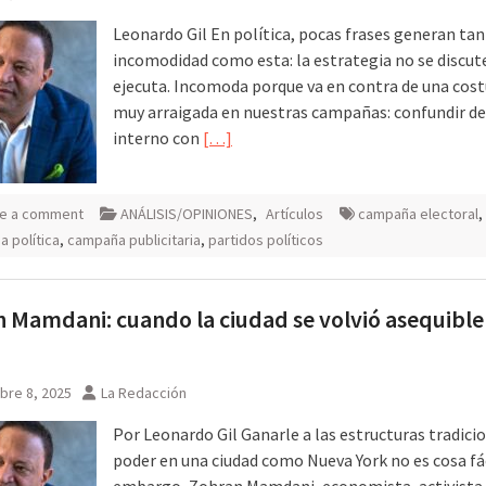
Leonardo Gil En política, pocas frases generan ta
incomodidad como esta: la estrategia no se discute
ejecuta. Incomoda porque va en contra de una co
muy arraigada en nuestras campañas: confundir d
interno con
[…]
e a comment
ANÁLISIS/OPINIONES
,
Artículos
campaña electoral
,
 política
,
campaña publicitaria
,
partidos políticos
 Mamdani: cuando la ciudad se volvió asequible
bre 8, 2025
La Redacción
Por Leonardo Gil Ganarle a las estructuras tradici
poder en una ciudad como Nueva York no es cosa fác
embargo, Zohran Mamdani, economista, activista 