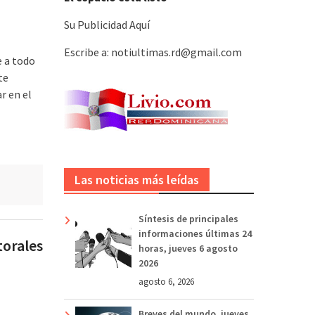
Su Publicidad Aquí
Escribe a: notiultimas.rd@gmail.com
e a todo
te
r en el
Las noticias más leídas
Síntesis de principales
informaciones últimas 24
torales
horas, jueves 6 agosto
2026
agosto 6, 2026
Breves del mundo, jueves