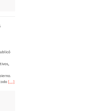
s
ublicó
tivos,
bierno.
 todo
[…]