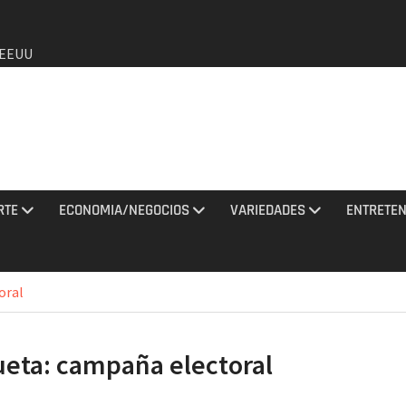
a EEUU
de que
o de
RTE
ECONOMIA/NEGOCIOS
VARIEDADES
ENTRETEN
agosto
y una
oral
tan con
ueta:
campaña electoral
los
2026 e