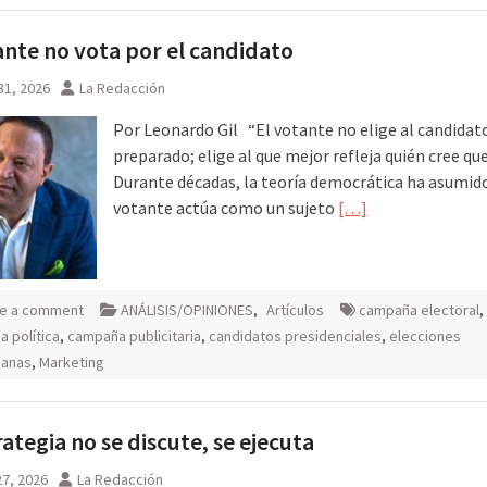
ante no vota por el candidato
31, 2026
La Redacción
Por Leonardo Gil “El votante no elige al candida
preparado; elige al que mejor refleja quién cree que
Durante décadas, la teoría democrática ha asumido
votante actúa como un sujeto
[…]
e a comment
ANÁLISIS/OPINIONES
,
Artículos
campaña electoral
,
 política
,
campaña publicitaria
,
candidatos presidenciales
,
elecciones
canas
,
Marketing
rategia no se discute, se ejecuta
7, 2026
La Redacción