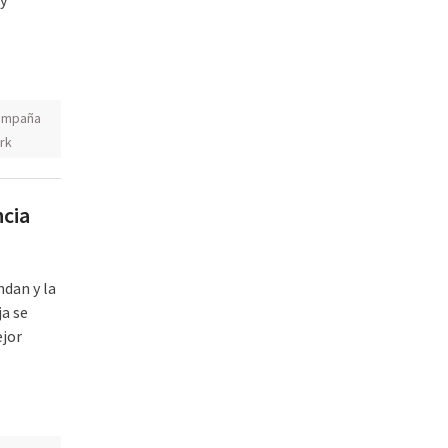
ampaña
rk
ncia
ndan y la
ja se
ejor