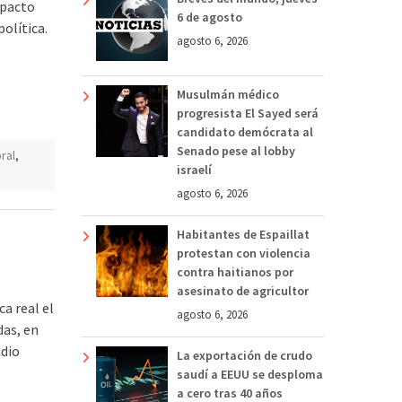
mpacto
6 de agosto
política.
agosto 6, 2026
Musulmán médico
progresista El Sayed será
candidato demócrata al
Senado pese al lobby
ral
,
israelí
agosto 6, 2026
Habitantes de Espaillat
protestan con violencia
contra haitianos por
asesinato de agricultor
a real el
agosto 6, 2026
das, en
udio
La exportación de crudo
saudí a EEUU se desploma
a cero tras 40 años