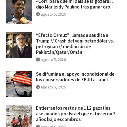
«Corrí para que mi país se la gozara»,
dijo Marileidy Paulino tras ganar oro
agosto 5, 2026
“Efecto Ormuz”: llamada saudita a
Trump // Crash del yen; petrodólar vs.
petroyuan // mediación de
Pakistán/Qatar/Omán
agosto 5, 2026
Se difumina el apoyo incondicional de
los conservadores de EEUU a Israel
agosto 5, 2026
Entierran los restos de 112 gazatíes
asesinados por Israel que estuvieron 3
años bajo escombros
agosto 5, 2026