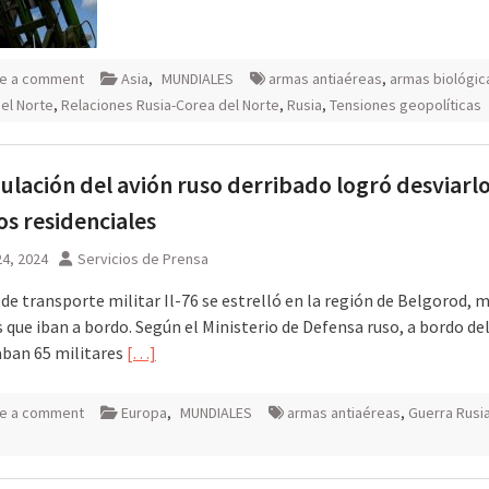
e a comment
Asia
,
MUNDIALES
armas antiaéreas
,
armas biológic
el Norte
,
Relaciones Rusia-Corea del Norte
,
Rusia
,
Tensiones geopolíticas
pulación del avión ruso derribado logró desviarlo
ios residenciales
4, 2024
Servicios de Prensa
 de transporte militar Il-76 se estrelló en la región de Belgorod, 
 que iban a bordo. Según el Ministerio de Defensa ruso, a bordo del
ban 65 militares
[…]
e a comment
Europa
,
MUNDIALES
armas antiaéreas
,
Guerra Rusia