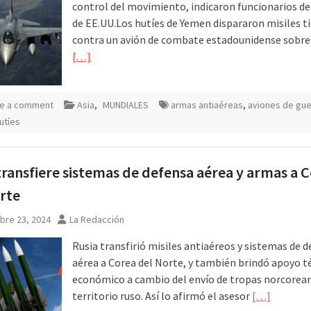
control del movimiento, indicaron funcionarios d
de EE.UU.Los hutíes de Yemen dispararon misiles ti
contra un avión de combate estadounidense sobre
[…]
e a comment
Asia
,
MUNDIALES
armas antiaéreas
,
aviones de gue
utíes
transfiere sistemas de defensa aérea y armas a 
rte
bre 23, 2024
La Redacción
Rusia transfirió misiles antiaéreos y sistemas de 
aérea a Corea del Norte, y también brindó apoyo t
económico a cambio del envío de tropas norcorea
territorio ruso. Así lo afirmó el asesor
[…]