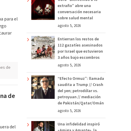
extraño” abre una
conversación necesaria
sobre salud mental
na para el
argo
agosto 5, 2026
staurar
Entierran los restos de
112 gazatíes asesinados
por Israel que estuvieron
3 años bajo escombros
agosto 5, 2026
nes de
“Efecto Ormuz”: llamada
saudita a Trump // Crash
del yen; petrodólar vs.
ona de
petroyuan // mediación
de Pakistán/Qatar/Omán
agosto 5, 2026
Una infidelidad inspiró
fuera del
«Amiga y Amante», la