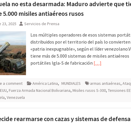
ela no esta desarmada: Maduro advierte que ti
 misiles
 5.000 misiles antiaéreos rusos
 Rusia
 23, 2025
Servicios de Prensa
Los múltiples operadores de esos sistemas portát
distribuidos por el territorio del país lo convierte
«patria inexpugnable», según el líder venezolano.
tiene más de 5.000 sistemas de misiles antiaéreos
portátiles Igla-S de fabricación
[…]
e a comment
América Latina
,
MUNDIALES
armas antiaéreas
,
Ataq
EEUU
,
Fuerza Armada Nacional Bolivariana
,
Misiles rusos S-300
,
Tensiones EE
ela
,
Venezuela
ecide rearmarse con cazas y sistemas de defensa