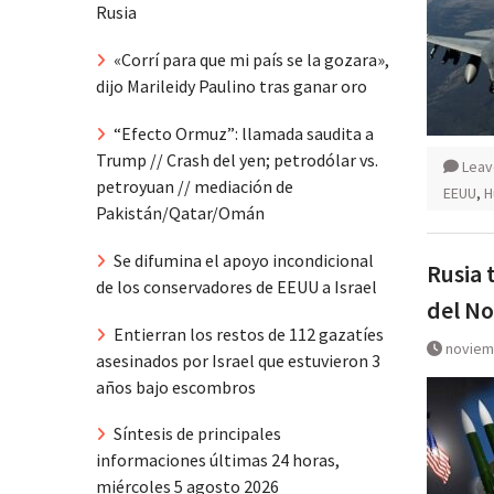
Rusia
«Corrí para que mi país se la gozara»,
dijo Marileidy Paulino tras ganar oro
“Efecto Ormuz”: llamada saudita a
Trump // Crash del yen; petrodólar vs.
Leav
petroyuan // mediación de
EEUU
,
H
Pakistán/Qatar/Omán
Se difumina el apoyo incondicional
Rusia 
de los conservadores de EEUU a Israel
del No
Entierran los restos de 112 gazatíes
noviem
asesinados por Israel que estuvieron 3
años bajo escombros
Síntesis de principales
informaciones últimas 24 horas,
miércoles 5 agosto 2026