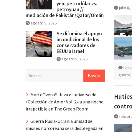
yen; petrodólar vs.
julio 8,
petroyuan //
mediación de Pakistán/Qatar/Omán
agosto 5, 2026
Se difumina el apoyo
incondicional de los
conservadores de
EEUU a Israel
agosto 5, 2026
Leav
Buscar:
guerra
MarteOvenuS lleva el universo de
Hutíes
«Colección de Amor Vol. 2» a una noche
contro
irrepetible en The Green Room
febrero
Guerra Rusia-Ucrania unidad de
misiles norcoreana será desplegada en