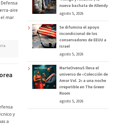
e Defensa
nueva bachata de Allendy
erra-aire
agosto 5, 2026
 el mar
Se difumina el apoyo
incondicional de los
conservadores de EEUU a
rra
Israel
agosto 5, 2026
MarteOvenuS lleva el
Corea
universo de «Colección de
Amor Vol. 2» a una noche
irrepetible en The Green
Room
agosto 5, 2026
defensa
écnico y
nas a