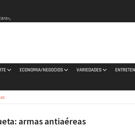
zara»,
r oro
ta a
lar vs.
nal de
rael
RTE
ECONOMIA/NEGOCIOS
VARIEDADES
ENTRETEN
atíes
ieron 3
eas
ciones
agosto
ueta:
armas antiaéreas
de
na noche