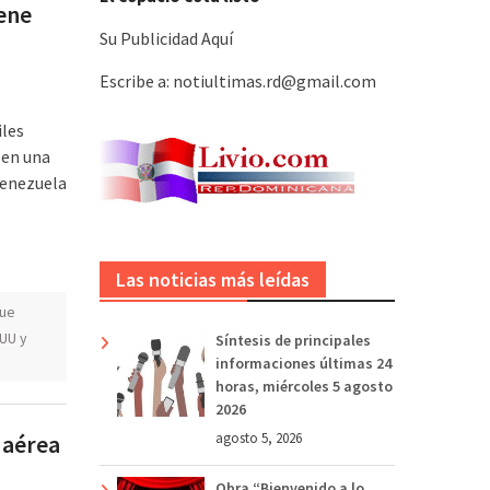
ene
Su Publicidad Aquí
Escribe a: notiultimas.rd@gmail.com
iles
n en una
Venezuela
Las noticias más leídas
ue
UU y
Síntesis de principales
informaciones últimas 24
horas, miércoles 5 agosto
2026
 aérea
agosto 5, 2026
Obra “Bienvenido a lo