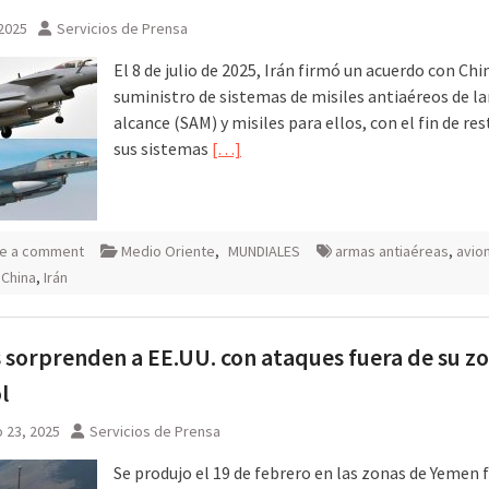
 2025
Servicios de Prensa
El 8 de julio de 2025, Irán firmó un acuerdo con Chi
suministro de sistemas de misiles antiaéreos de l
alcance (SAM) y misiles para ellos, con el fin de re
sus sistemas
[…]
e a comment
Medio Oriente
,
MUNDIALES
armas antiaéreas
,
avio
,
China
,
Irán
 sorprenden a EE.UU. con ataques fuera de su z
l
 23, 2025
Servicios de Prensa
Se produjo el 19 de febrero en las zonas de Yemen 