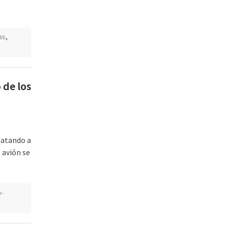
as
,
 de los
matando a
 avión se
-