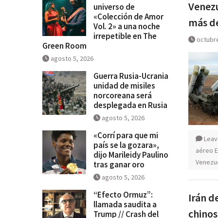
Venezu
universo de
Guerra Rusia-Ucrania unidad de
«Colección de Amor
más de
norcoreana será desplegada en
Vol. 2» a una noche
irrepetible en The
octubre
Green Room
agosto 5, 2026
Guerra Rusia-Ucrania
unidad de misiles
norcoreana será
desplegada en Rusia
agosto 5, 2026
«Corrí para que mi
Leav
país se la gozara»,
aéreo 
dijo Marileidy Paulino
Venezu
tras ganar oro
agosto 5, 2026
“Efecto Ormuz”:
Irán d
llamada saudita a
chinos
Trump // Crash del