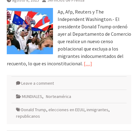
agosto 8, 2025
Servicios de Prensa
galardonados?
Ap, Afp, Reuters y The
Independent Washington.- El
presidente Donald Trump ordenó
ayer al Departamento de Comercio
que realice un nuevo censo
poblacional que excluya a los
migrantes indocumentados del
recuento, lo que es inconstitucional.
[…]
Leave a comment
MUNDIALES
,
Norteamérica
Donald Trump
,
elecciones en EEUU
,
inmigrantes
,
republicanos