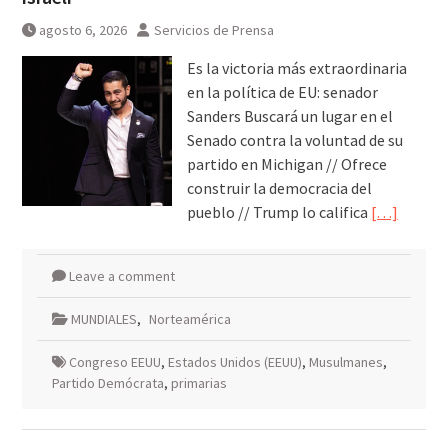
que Israel no cumplió: Unicef
agosto 6, 2026
Servicios de Prensa
Es la victoria más extraordinaria
en la política de EU: senador
Sanders Buscará un lugar en el
Senado contra la voluntad de su
partido en Michigan // Ofrece
construir la democracia del
pueblo // Trump lo califica
[…]
Leave a comment
MUNDIALES
,
Norteamérica
Congreso EEUU
,
Estados Unidos (EEUU)
,
Musulmanes
,
Partido Demócrata
,
primarias