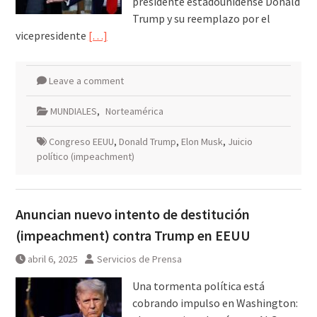
presidente estadounidense Donald
Trump y su reemplazo por el
vicepresidente
[…]
Leave a comment
MUNDIALES
,
Norteamérica
Congreso EEUU
,
Donald Trump
,
Elon Musk
,
Juicio
político (impeachment)
Anuncian nuevo intento de destitución
(impeachment) contra Trump en EEUU
abril 6, 2025
Servicios de Prensa
Una tormenta política está
cobrando impulso en Washington: