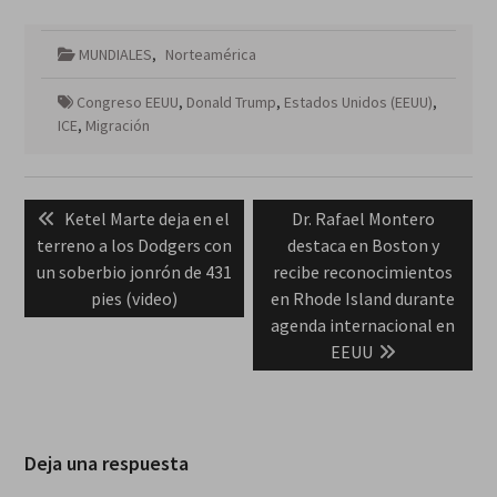
MUNDIALES
,
Norteamérica
Congreso EEUU
,
Donald Trump
,
Estados Unidos (EEUU)
,
ICE
,
Migración
Navegación
Previous
Next
Ketel Marte deja en el
Dr. Rafael Montero
de
post:
post:
terreno a los Dodgers con
destaca en Boston y
entradas
un soberbio jonrón de 431
recibe reconocimientos
pies (video)
en Rhode Island durante
agenda internacional en
EEUU
Deja una respuesta