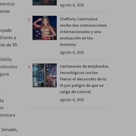
umentos
agosto 6, 2026
uevas
Steffany Constanza
recibe dos nominaciones
poyado
internacionales y una
ólares a
evaluación en los
Grammy
hio de 39
agosto 6, 2026
lbilly
Centenares de empleados
 vínculos
tecnológicos instan
igura
frenar el desarrollo de la
IA por peligro de que se
salga de control
n
agosto 6, 2026
la
os
 postura
l Senado,