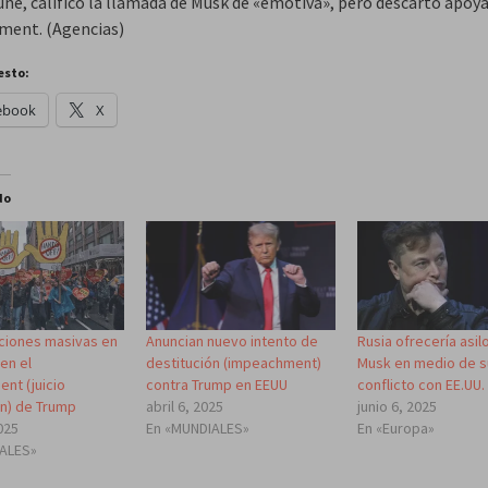
ne, calificó la llamada de Musk de «emotiva», pero descartó apoya
ent. (Agencias)
esto:
ebook
X
do
ciones masivas en
Anuncian nuevo intento de
Rusia ofrecería asil
en el
destitución (impeachment)
Musk en medio de s
nt (juicio
contra Trump en EEUU
conflicto con EE.UU.
ón) de Trump
abril 6, 2025
junio 6, 2025
2025
En «MUNDIALES»
En «Europa»
IALES»