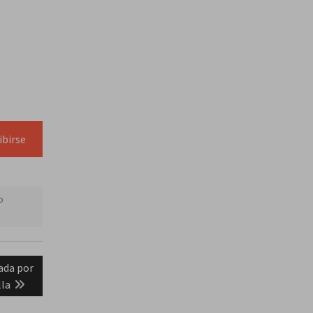
ibirse
o
ada por
lla