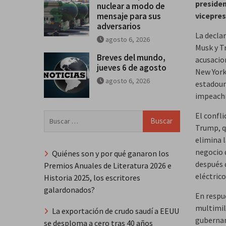
preside
nuclear a modo de
mensaje para sus
vicepres
adversarios
La declar
agosto 6, 2026
Musk y Tr
Breves del mundo,
acusacio
jueves 6 de agosto
New York
agosto 6, 2026
estadoun
impeachm
El confli
Buscar:
Trump, qu
elimina l
negocio 
Quiénes son y por qué ganaron los
después 
Premios Anuales de Literatura 2026 e
eléctrico
Historia 2025, los escritores
galardonados?
En respu
multimil
La exportación de crudo saudí a EEUU
gubernam
se desploma a cero tras 40 años