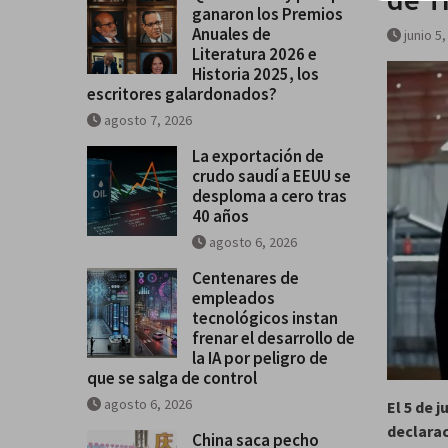
ganaron los Premios
Historia 2025, los escritores
Anuales de
junio 5
galardonados?
Literatura 2026 e
Historia 2025, los
escritores galardonados?
agosto 7, 2026
La exportación de
crudo saudí a EEUU se
desploma a cero tras
40 años
agosto 6, 2026
Centenares de
empleados
tecnológicos instan
frenar el desarrollo de
la IA por peligro de
que se salga de control
agosto 6, 2026
El 5 de 
declarac
China saca pecho