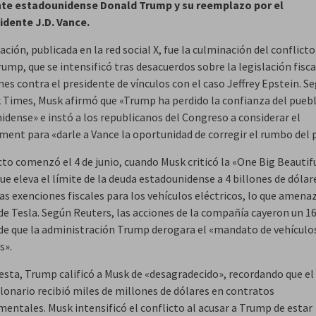
nte estadounidense Donald Trump y su reemplazo por el
idente J.D. Vance.
ación, publicada en la red social X, fue la culminación del conflict
ump, que se intensificó tras desacuerdos sobre la legislación fisca
nes contra el presidente de vínculos con el caso Jeffrey Epstein. S
 Times, Musk afirmó que «Trump ha perdido la confianza del pueb
idense» e instó a los republicanos del Congreso a considerar el
ent para «darle a Vance la oportunidad de corregir el rumbo del p
cto comenzó el 4 de junio, cuando Musk criticó la «One Big Beautif
e eleva el límite de la deuda estadounidense a 4 billones de dólar
as exenciones fiscales para los vehículos eléctricos, lo que amenaz
de Tesla. Según Reuters, las acciones de la compañía cayeron un 1
de que la administración Trump derogara el «mandato de vehículo
s».
esta, Trump calificó a Musk de «desagradecido», recordando que el
lonario recibió miles de millones de dólares en contratos
entales. Musk intensificó el conflicto al acusar a Trump de estar