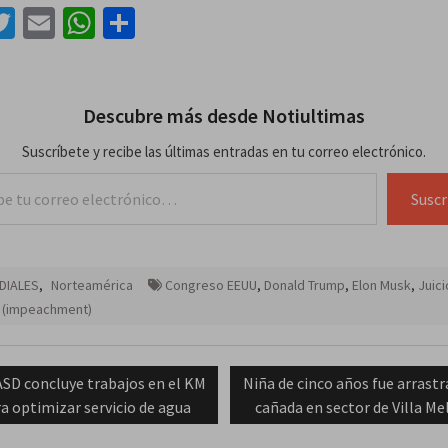
acebook
Twitter
Email
WhatsApp
Compartir
Descubre más desde Notiultimas
Suscríbete y recibe las últimas entradas en tu correo electrónico.
lectrónico…
Suscr
DIALES
,
Norteamérica
Congreso EEUU
,
Donald Trump
,
Elon Musk
,
Juici
o (impeachment)
ación
vious
Next
SD concluye trabajos en el KM
Niña de cinco años fue arrastr
t:
post:
ra optimizar servicio de agua
cañada en sector de Villa Me
das