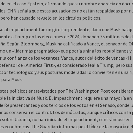
ado en el caso Epstein, afirmando que su nombre aparecía en doc
ados. CNN señala que estas acusaciones no están respaldadas por n
pero han causado revuelo en los círculos políticos.
so al impeachment fue un giro sorprendente, dado que Musk ha a
ente a Trump en las elecciones de 2024, donando 75 millones de d
ña. Según Bloomberg, Musk ha calificado a Vance, el senador de O
mo un «líder más pragmático» que podría unir a los republicanos y
 la confianza de los votantes. Vance, autor del éxito de ventas «Hil
defensor de «America First», es considerado leal a Trump, pero sus
ector tecnológico y sus posturas moderadas lo convierten en una f
a para Musk.
istas políticos entrevistados por The Washington Post considera
le la iniciativa de Musk. El impeachment requiere una mayoría en 
e Representantes y dos tercios de los votos en el Senado, donde l
anos conservan el control. Los demócratas, aunque críticos con la
 sobre Ucrania, no han iniciado el impeachment, centrándose en
es económicas. The Guardian informa que el líder de la mayoría de