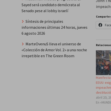
John Thu
Sayed será candidato demócrata al
impeachm
Senado pese al lobby israelí
Comparte 
Síntesis de principales
Fac
informaciones últimas 24 horas, jueves
6 agosto 2026
MarteOvenuS lleva el universo de
Relaciona
«Colección de Amor Vol. 2» a una noche
irrepetible en The Green Room
Manifesta
EEUU: exig
impeachme
destituci
abril 20, 
En «MUND