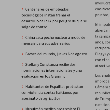
involucr
clasific
Centenares de empleados
pruebas, 
tecnológicos instan frenar el
desarrollo de la IA por peligro de que se
El impul
salga de control
abiertam
la campa
China saca pecho nuclear a modo de
años, co
mensaje para sus adversarios
recuperar
Breves del mundo, jueves 6 de agosto
Elegy» y 
con el s
Steffany Constanza recibe dos
atractiv
nominaciones internacionales y una
Los anal
evaluación en los Grammy
improbab
Habitantes de Espaillat protestan
Cámara d
con violencia contra haitianos por
republic
asesinato de agricultor
de Trump
cuestion
Musulmán médico progresista El