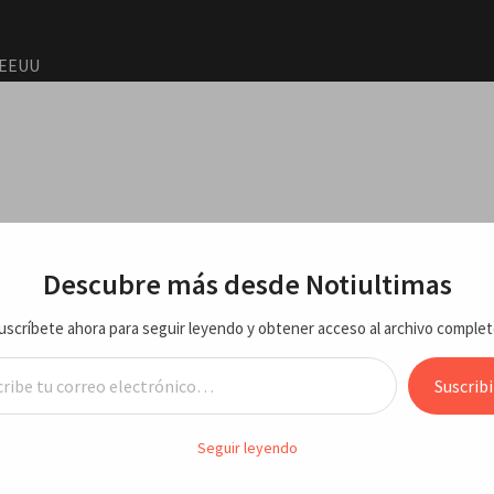
a EEUU
de que
o de
RTE
ECONOMIA/NEGOCIOS
VARIEDADES
ENTRETEN
Descubre más desde Notiultimas
agosto
uscríbete ahora para seguir leyendo y obtener acceso al archivo complet
y una
tico y destitución de Trump (impeachment)
reo electrónico…
tan con
Suscribi
 Musk pide juicio político y destitu
Seguir leyendo
los
rump (impeachment)
2026 e