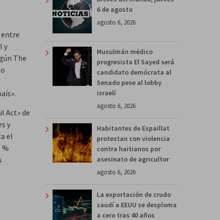
6 de agosto
agosto 6, 2026
o entre
l y
Musulmán médico
egún The
progresista El Sayed será
lo
candidato demócrata al
Senado pese al lobby
israelí
aís».
agosto 6, 2026
ul Act» de
es y
Habitantes de Espaillat
a el
protestan con violencia
6 %
contra haitianos por
asesinato de agricultor
s
agosto 6, 2026
La exportación de crudo
saudí a EEUU se desploma
a cero tras 40 años