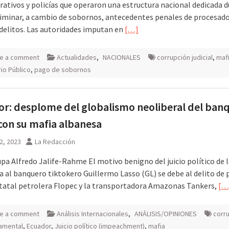
rativos y policías que operaron una estructura nacional dedicada 
liminar, a cambio de sobornos, antecedentes penales de procesad
 delitos. Las autoridades imputan en
[…]
e a comment
Actualidades
,
NACIONALES
corrupción judicial
,
maf
rio Público
,
pago de sobornos
r: desplome del globalismo neoliberal del ban
con su mafia albanesa
2, 2023
La Redacción
upa Alfredo Jalife-Rahme El motivo benigno del juicio político de 
 al banquero tiktokero Guillermo Lasso (GL) se debe al delito de
statal petrolera Flopec y la transportadora Amazonas Tankers,
[…
e a comment
Análisis Internacionales
,
ANÁLISIS/OPINIONES
corr
amental
,
Ecuador
,
Juicio político (impeachment)
,
mafia