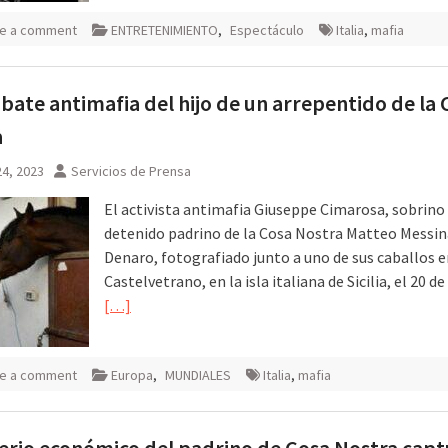
e a comment
ENTRETENIMIENTO
,
Espectáculo
Italia
,
mafia
bate antimafia del hijo de un arrepentido de la 
a
4, 2023
Servicios de Prensa
El activista antimafia Giuseppe Cimarosa, sobrino
detenido padrino de la Cosa Nostra Matteo Messin
Denaro, fotografiado junto a uno de sus caballos 
Castelvetrano, en la isla italiana de Sicilia, el 20 d
[…]
e a comment
Europa
,
MUNDIALES
Italia
,
mafia
erio económico del padrino de Cosa Nostra capt