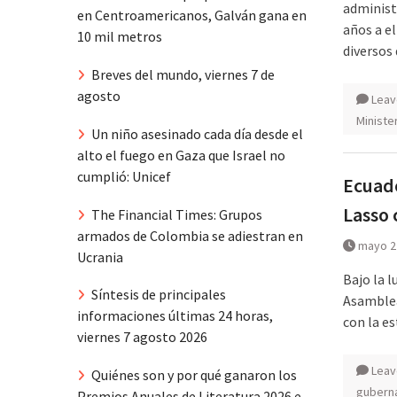
administ
en Centroamericanos, Galván gana en
años a e
10 mil metros
diversos
Breves del mundo, viernes 7 de
agosto
Leav
Ministe
Un niño asesinado cada día desde el
alto el fuego en Gaza que Israel no
cumplió: Unicef
Ecuado
Lasso 
The Financial Times: Grupos
armados de Colombia se adiestran en
mayo 2
Ucrania
Bajo la l
Síntesis de principales
Asamblea
informaciones últimas 24 horas,
con la e
viernes 7 agosto 2026
Leav
Quiénes son y por qué ganaron los
gubern
Premios Anuales de Literatura 2026 e