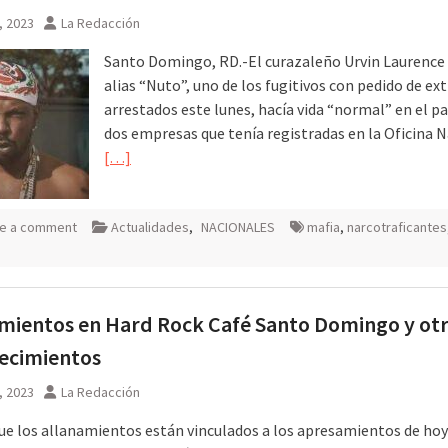
8, 2023
La Redacción
Santo Domingo, RD.-El curazaleño Urvin Laurenc
alias “Nuto”, uno de los fugitivos con pedido de ex
arrestados este lunes, hacía vida “normal” en el pa
dos empresas que tenía registradas en la Oficina 
[…]
e a comment
Actualidades
,
NACIONALES
mafia
,
narcotraficantes
mientos en Hard Rock Café Santo Domingo y ot
ecimientos
7, 2023
La Redacción
que los allanamientos están vinculados a los apresamientos de hoy