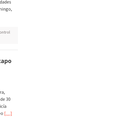
idades
mingo,
ontrol
 capo
ra,
 de 30
icía
eo
[…]