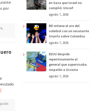
durante
en Gaza que Israel no
os por
cumplió: Unicef
agosto 7, 2026
RD retiene el oro del
ia
,
voleibol con un resonante
triunfo sobre Colombia
agosto 7, 2026
quero
EEUU despide
repentinamente al
general que supervisaba
respaldo a Ucrania
agosto 7, 2026
la
 peculado
]
upción