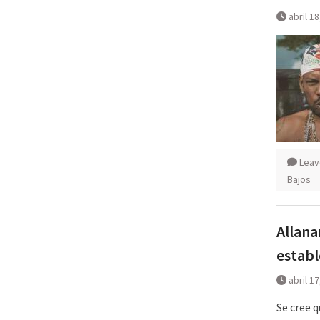
abril 1
Leav
Bajos
Allana
establ
abril 1
Se cree 