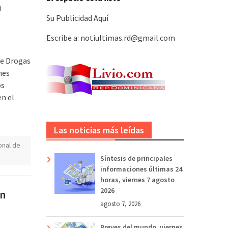
n
Su Publicidad Aquí
Escribe a: notiultimas.rd@gmail.com
de Drogas
nes
os
en el
Las noticias más leídas
onal de
Síntesis de principales
informaciones últimas 24
horas, viernes 7 agosto
2026
un
agosto 7, 2026
Breves del mundo, viernes