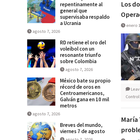
Los do
repentinamente al
general que
Operac
supervisaba respaldo
a Ucrania
enero 1
agosto 7, 2026
RD retiene el oro del
voleibol con un
resonante triunfo
sobre Colombia
agosto 7, 2026
México bate su propio
récord de oros en
Leav
Centroamericanos,
Control
Galván gana en 10 mil
metros
agosto 7, 2026
María 
Breves del mundo,
proble
viernes 7 de agosto
agosto 7, 2026