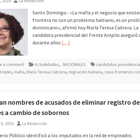
, 2024
La Redacción
Santo Domingo.- «La mafia y el negocio que existe
frontera no son un problema haitiano, es un pro
dominicano», afirmó hoy María Teresa Cabrera. La
candidata presidencial del Frente Amplio aseguró 
durante años
[…]
e a comment
Actualidades
,
NACIONALES
candidatos presidencia
Amplio
,
mafia
,
María Teresa Cabrera
,
migración haitiana
,
zona fronteriza co
an nombres de acusados de eliminar registro de
s a cambio de sobornos
3, 2023
La Redacción
terio Público identificó a los imputados en la red de empleados