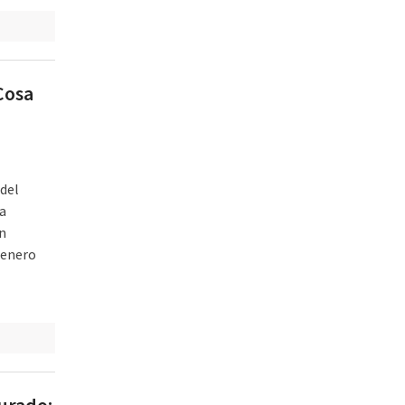
Cosa
 del
a
en
e enero
urado: