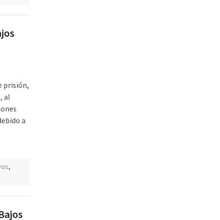
jos
 prisión,
, al
iones
debido a
vos
,
Bajos