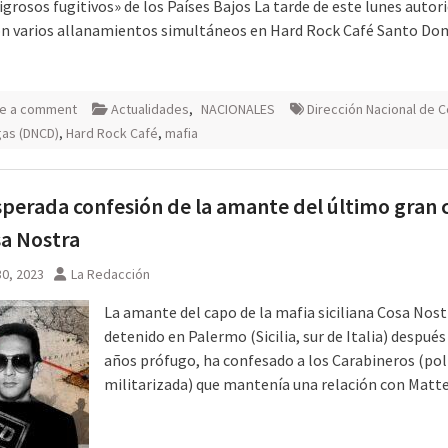
igrosos fugitivos» de los Países Bajos La tarde de este lunes autor
on varios allanamientos simultáneos en Hard Rock Café Santo Do
e a comment
Actualidades
,
NACIONALES
Dirección Nacional de C
as (DNCD)
,
Hard Rock Café
,
mafia
sperada confesión de la amante del último gran
a Nostra
0, 2023
La Redacción
La amante del capo de la mafia siciliana Cosa Nost
detenido en Palermo (Sicilia, sur de Italia) después
años prófugo, ha confesado a los Carabineros (pol
militarizada) que mantenía una relación con Matt