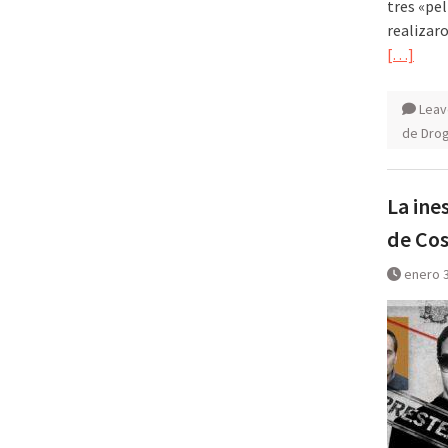
tres «pel
realizar
[…]
Leav
de Drog
La ine
de Cos
enero 3