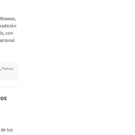
e Wawoe,
tradición
ís, con
Nacional
,
Países
ros
 de los