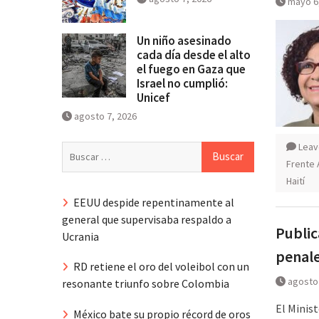
mayo 6
Un niño asesinado
cada día desde el alto
el fuego en Gaza que
Israel no cumplió:
Unicef
agosto 7, 2026
Leav
Buscar:
Frente 
Haití
EEUU despide repentinamente al
general que supervisaba respaldo a
Public
Ucrania
penale
RD retiene el oro del voleibol con un
agosto 
resonante triunfo sobre Colombia
El Minis
México bate su propio récord de oros