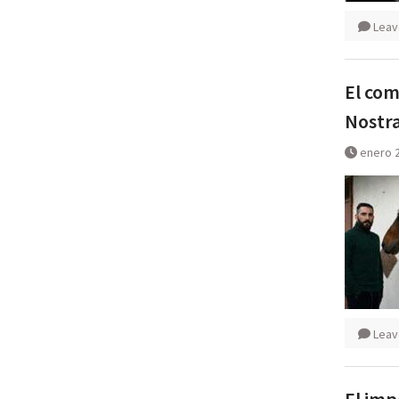
Leav
El com
Nostr
enero 2
Leav
El imp