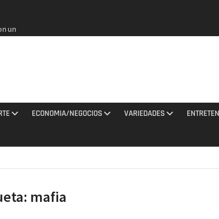
on un
bia
e oros
gana en
 agosto
e el
l no
RTE
ECONOMIA/NEGOCIOS
VARIEDADES
ENTRETEN
rmados
rania
ciones
sto
ueta:
mafia
al
do a