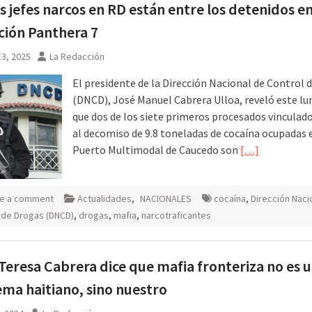
s jefes narcos en RD están entre los detenidos e
ión Panthera 7
3, 2025
La Redacción
El presidente de la Dirección Nacional de Control 
(DNCD), José Manuel Cabrera Ulloa, reveló este lu
que dos de los siete primeros procesados vinculad
al decomiso de 9.8 toneladas de cocaína ocupadas 
Puerto Multimodal de Caucedo son
[…]
e a comment
Actualidades
,
NACIONALES
cocaína
,
Dirección Naci
 de Drogas (DNCD)
,
drogas
,
mafia
,
narcotraficantes
Teresa Cabrera dice que mafia fronteriza no es 
ma haitiano, sino nuestro