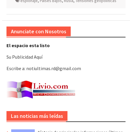
espionaje
,
Países Bajos
,
Rusia
,
Tensiones geopolíticas
Anunciate con Nosotros
El espacio esta listo
Su Publicidad Aquí
Escribe a: notiultimas.rd@gmail.com
Las noticias más leídas