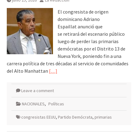
junio 25, 2026
La Redacción
Breves del mundo, viernes 7 de
agosto
El congresista de origen
dominicano Adriano
Espaillat anunció que
se retirará del escenario público
luego de perder las primarias
demócratas por el Distrito 13 de
Nueva York, poniendo fin a una
carrera política de tres décadas al servicio de comunidades
del Alto Manhattan
[…]
Leave a comment
NACIONALES
,
Políticas
congresistas EEUU
,
Partido Demócrata
,
primarias