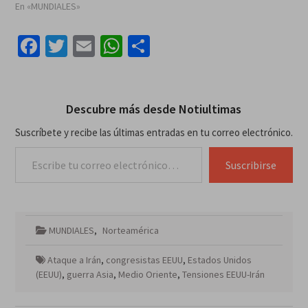
En «MUNDIALES»
Facebook
Twitter
Email
WhatsApp
Compartir
Descubre más desde Notiultimas
Suscríbete y recibe las últimas entradas en tu correo electrónico.
Escribe tu correo electrónico…
Suscribirse
MUNDIALES
,
Norteamérica
Ataque a Irán
,
congresistas EEUU
,
Estados Unidos
(EEUU)
,
guerra Asia
,
Medio Oriente
,
Tensiones EEUU-Irán