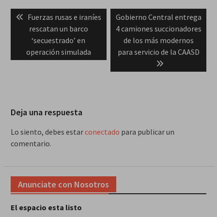
Navegación
Previous
Next
Fuerzas rusas e iraníes
Gobierno Central entrega
de
post:
post:
rescatan un barco
4 camiones succionadores
entradas
‘secuestrado’ en
de los más modernos
operación simulada
para servicio de la CAASD
Deja una respuesta
Lo siento, debes estar
conectado
para publicar un
comentario.
Anunciate con Nosotros
El espacio esta listo