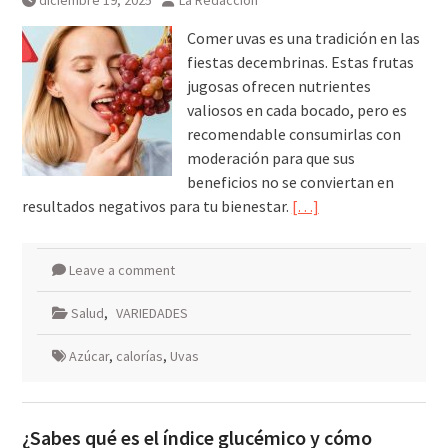
diciembre 19, 2025
La Redacción
desde el alto el fuego en Gaza
que Israel no cumplió: Unicef
Comer uvas es una tradición en las
fiestas decembrinas. Estas frutas
jugosas ofrecen nutrientes
valiosos en cada bocado, pero es
recomendable consumirlas con
moderación para que sus
beneficios no se conviertan en
resultados negativos para tu bienestar.
[…]
Leave a comment
Salud
,
VARIEDADES
Azúcar
,
calorías
,
Uvas
¿Sabes qué es el índice glucémico y cómo