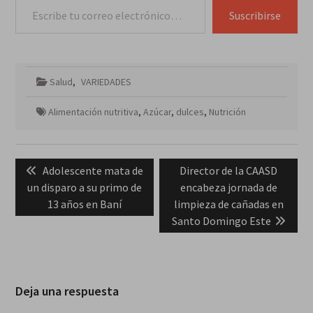
Suscribirse
Salud
,
VARIEDADES
Alimentación nutritiva
,
Azúcar
,
dulces
,
Nutrición
Navegación
Previous
Next
Adolescente mata de
Director de la CAASD
de
post:
post:
un disparo a su primo de
encabeza jornada de
entradas
13 años en Baní
limpieza de cañadas en
Santo Domingo Este
Deja una respuesta