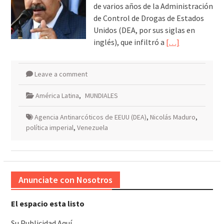
de varios años de la Administración
de Control de Drogas de Estados
Unidos (DEA, por sus siglas en
inglés), que infiltró a
[…]
Leave a comment
América Latina
,
MUNDIALES
Agencia Antinarcóticos de EEUU (DEA)
,
Nicolás Maduro
,
política imperial
,
Venezuela
Anunciate con Nosotros
El espacio esta listo
Su Publicidad Aquí