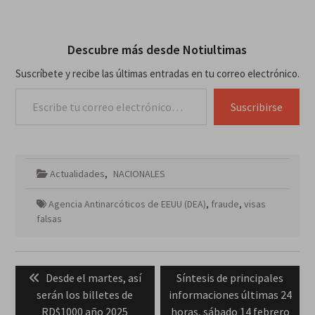
Descubre más desde Notiultimas
Suscríbete y recibe las últimas entradas en tu correo electrónico.
Escribe tu correo electrónico…
Suscribirse
Actualidades
,
NACIONALES
Agencia Antinarcóticos de EEUU (DEA)
,
fraude
,
visas
falsas
Navegación
Previous
Next
Desde el martes, así
Síntesis de principales
de
post:
post:
serán los billetes de
informaciones últimas 24
entradas
RD$1000 año 2025
horas, sábado 14 febrero