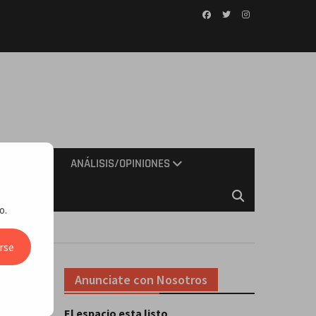
Facebook
Twitter
Instagram
IMIENTO
ANÁLISIS/OPINIONES
o.
rse
Anunciate con Nosotros
)
El espacio esta listo