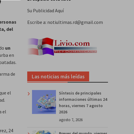
Su Publicidad Aquí
personas
Escribe a: notiultimas.rd@gmail.com
a, del
ndo
un
urba en
patadas.
 arma de
Las noticias más leídas
que el
Síntesis de principales
informaciones últimas 24
ad.
horas, viernes 7 agosto
a el
2026
agosto 7, 2026
rez, 24
Breves del mundo, viernes