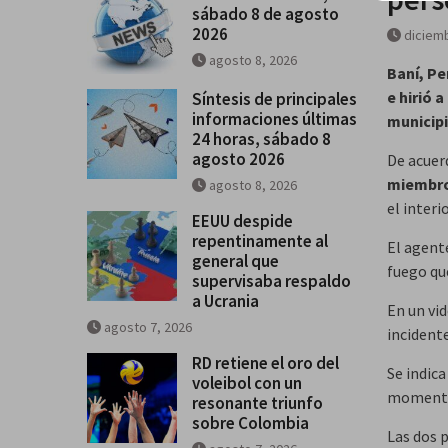
sábado 8 de agosto
2026
diciemb
agosto 8, 2026
Baní, Pe
e hirió 
Síntesis de principales
informaciones últimas
municipi
24 horas, sábado 8
agosto 2026
De acuer
miembro 
agosto 8, 2026
el inter
EEUU despide
repentinamente al
El agente
general que
fuego qu
supervisaba respaldo
a Ucrania
En un vid
agosto 7, 2026
incident
RD retiene el oro del
Se indic
voleibol con un
momento 
resonante triunfo
sobre Colombia
Las dos 