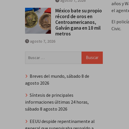
agosto 7, 2026
años y W
México bate su propio
el agente
récord de oros en
El policí
Centroamericanos,
Galván gana en 10 mil
Civic.
metros
agosto 7, 2026
Buscar:
Breves del mundo, sábado 8 de
agosto 2026
Síntesis de principales
informaciones últimas 24 horas,
sábado 8 agosto 2026
EEUU despide repentinamente al
general que supervisaba respaldo a