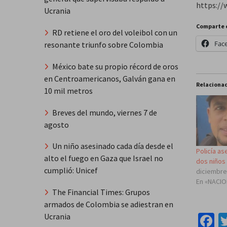
https:/
Ucrania
Comparte 
RD retiene el oro del voleibol con un
Fac
resonante triunfo sobre Colombia
México bate su propio récord de oros
en Centroamericanos, Galván gana en
Relaciona
10 mil metros
Breves del mundo, viernes 7 de
agosto
Un niño asesinado cada día desde el
Policía as
alto el fuego en Gaza que Israel no
dos niños
cumplió: Unicef
diciembre
En «NACI
The Financial Times: Grupos
armados de Colombia se adiestran en
F
Ucrania