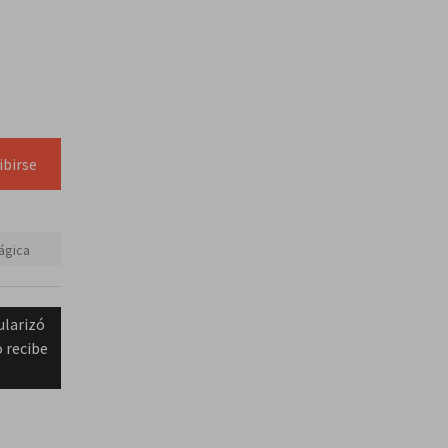
ibirse
ágica
ularizó
o recibe