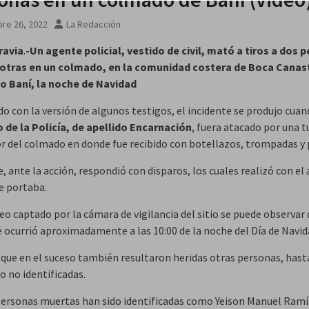
re 26, 2022
La Redacción
ravia
.
-Un agente policial, vestido de civil, mató a tiros a dos 
a otras en un colmado, en la comunidad costera de Boca Canast
o Baní, la noche de Navidad
do con la versión de algunos testigos, el incidente se produjo cua
de la Policía, de apellido Encarnación
, fuera atacado por una t
ior del colmado en donde fue recibido con botellazos, trompadas y 
, ante la acción, respondió con disparos, los cuales realizó con el
e portaba.
eo captado por la cámara de vigilancia del sitio se puede observar 
e ocurrió aproximadamente a las 10:00 de la noche del Día de Navid
a que en el suceso también resultaron heridas otras personas, hast
no identificadas.
personas muertas han sido identificadas como Yeison Manuel Ramí