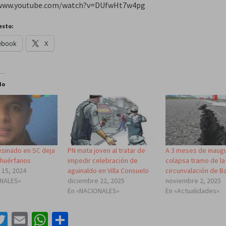
/www.youtube.com/watch?v=DUfwHt7w4pg
esto:
ebook
X
do
esinado en SC deja
PN mata joven al tratar de
A 3 meses de inaug
 huérfanos
impedir celebración de
colapsa tramo de la
 15, 2024
aguinaldo en Villa Consuelo
circunvalación de B
ONALES»
diciembre 22, 2025
noviembre 2, 2025
En «NACIONALES»
En «Actualidades»
acebook
Twitter
Email
WhatsApp
Compartir