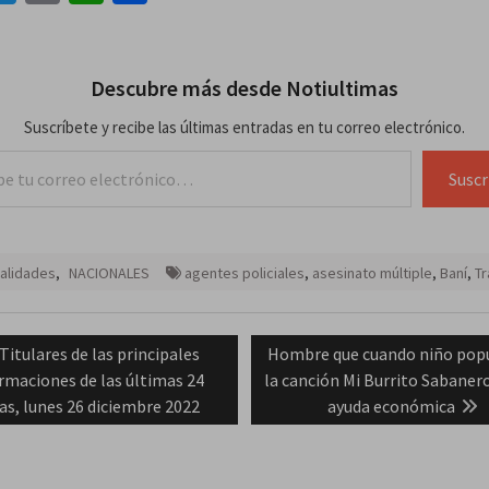
Descubre más desde Notiultimas
Suscríbete y recibe las últimas entradas en tu correo electrónico.
lectrónico…
Suscr
alidades
,
NACIONALES
agentes policiales
,
asesinato múltiple
,
Baní
,
Tr
ación
Previous
Next
Titulares de las principales
Hombre que cuando niño pop
post:
post:
rmaciones de las últimas 24
la canción Mi Burrito Sabaner
das
as, lunes 26 diciembre 2022
ayuda económica